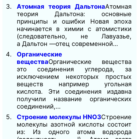
Атомная теория Дальтона
Атомная
теория Дальтона: основные
принципы и ошибки Новая эпоха
начинается в химии с атомистики
(следовательно, не Лавуазье,
а Дальтон —отец современной…
Органические
вещества
Органические вещества
это соединения углерода, за
исключением некоторых простых
веществ например угольная
кислота. Эти соединения издавна
получили название органических
соединений,…
Строение молекулы HNO3
Строение
молекулы азотной кислоты состоит
из: Из одного атома водорода