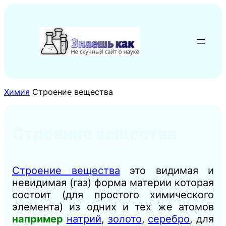
Перейти
к
содержимому
Химия
Строение вещества
Строение вещества
Строение вещества
это видимая и
невидимая (газ) форма материи которая
состоит (для простого химического
элемента) из одних и тех же атомов
например
натрий
,
золото
,
серебро
, для