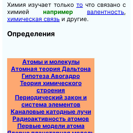
Химия изучает только
то
что связано с
химией
например
валентность
,
химическая связь
и другие.
Определения
Атомы и молекулы
Атомная теория Дальтона
Гипотеза Авогадро
Теория химического
строения
Периодический закон и
система элементов
Каналовые катодные лучи
Радиоактивность атомов
Первые модели атома
Ядерно планетарная модель