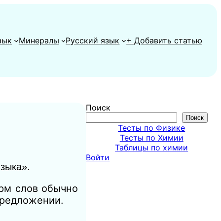
зык
Минералы
Русский язык
+ Добавить статью
Поиск
Поиск
Тесты по Физике
Тесты по Химии
Таблицы по химии
Войти
языка».
орм слов обычно
предложении.