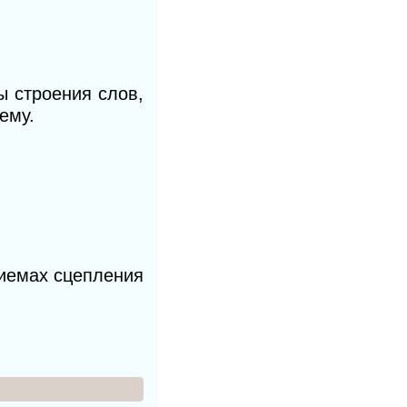
ы строения слов,
ему.
риемах сцепления