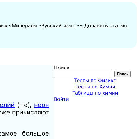
зык
Минералы
Русский язык
+ Добавить статью
Поиск
Поиск
Тесты по Физике
Тесты по Химии
Таблицы по химии
Войти
гелий
(He),
неон
акже причисляют
амое большое