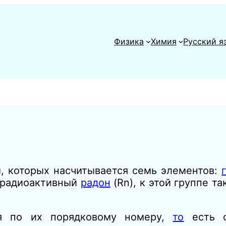
Физика
Химия
Русский я
, которых насчитывается семь элементов:
 радиоактивный
радон
(Rn), к этой группе т
я по их порядковому номеру,
то
есть с