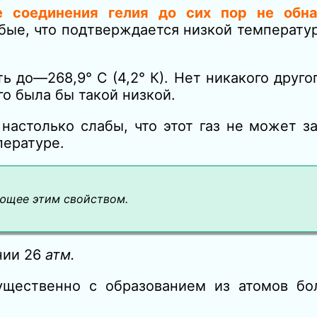
е соединения гелия до сих пор не обн
бые, что подтверждается низкой температу
 до—268,9° С (4,2° К). Нет никакого друго
о была бы такой низкой.
астолько слабы, что этот газ не может за
пературе.
ющее этим свойством.
ении 26
атм.
мущественно с образованием
из
атомов бо