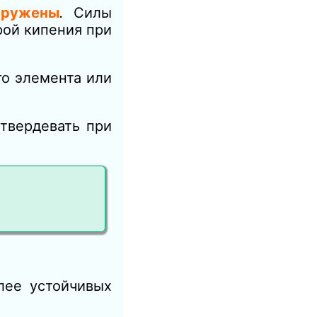
аружены
.
Силы
рой кипения при
го элемента или
твердевать при
лее устойчивых