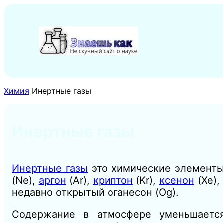
Перейти
к
содержимому
Химия
Инертные газы
Инертные газы
Инертные газы
это химические элементы
(Ne),
аргон
(Ar),
криптон
(Kr),
ксенон
(Xe),
недавно открытый оганесон (Og).
Содержание в атмосфере уменьшаетс