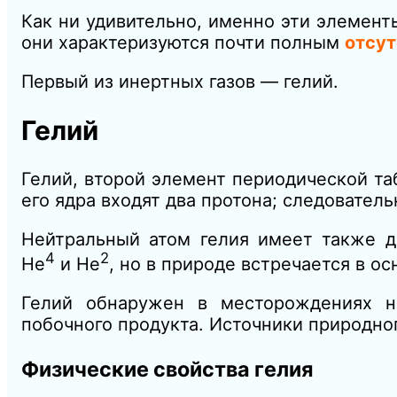
Как ни удивительно, именно эти элемент
они характеризуются почти полным
отсут
Первый из инертных газов — гелий.
Гелий
Гелий, второй элемент периодической т
его ядра входят два протона; следователь
Нейтральный атом гелия имеет также дв
4
2
Не
и Не
, но в природе встречается в о
Гелий обнаружен в месторождениях н
побочного продукта. Источники природног
Физические свойства гелия