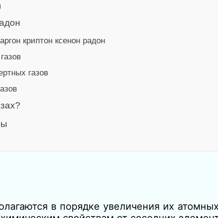
я
радон
аргон криптон ксенон радон
газов
ертных газов
азов
азах?
зы
олагаются в порядке увеличения их атомны
химическим свойствам от соседних элемент