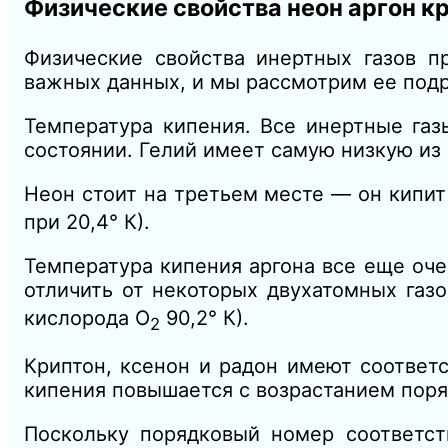
Физические свойства н
еон аргон к
Физические свойства инертных газов 
важных данных, и мы рассмотрим ее под
Температура кипения. Все инертные газ
состоянии. Гелий имеет самую низкую из 
Неон стоит на третьем месте — он кипит
при 20,4° К).
Температура кипения аргона все еще очен
отличить от некоторых двухатомных газо
кислорода О
90,2° К).
2
Криптон, ксенон и радон имеют соответ
кипения повышается с возрастанием поря
Поскольку порядковый номер соответст