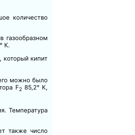
шое количество
в газообразном
° К.
, который кипит
 его можно было
фтора F
85,2° К,
2
я. Температура
ет также число