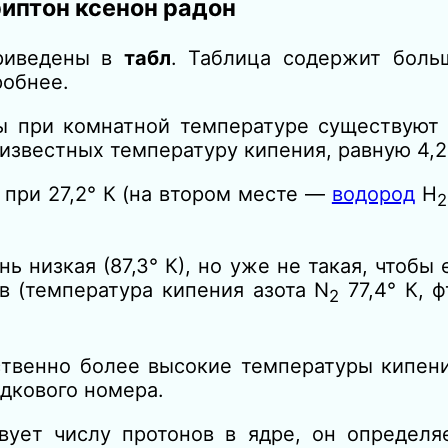
риптон ксенон радон
приведены в
табл
. Таблица содержит боль
робнее.
ы при комнатной температуре существуют 
известных температуру кипения, равную 4,2
 при 27,2° К (на втором месте —
водород
Н
2
ь низкая (87,3° К), но уже не такая, чтобы
в (температура кипения азота N
77
,4° К, 
2
ственно более высокие температуры кипени
дкового номера.
вует числу протонов в ядре, он определя