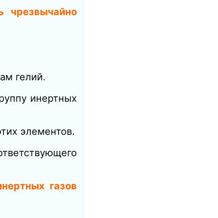
ь чрезвычайно
ам гелий.
группу инертных
этих элементов.
ответствующего
инертных газов