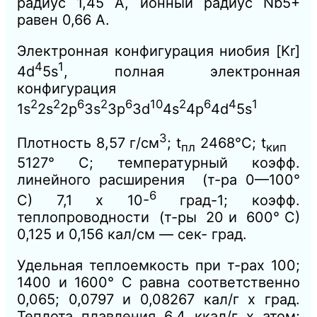
радиус 1,45 А, ионный радиус Nb5+
равен 0,66 А.
Электронная конфигурация ниобия [Kr]
4
1
4d
5s
, полная электронная
конфигурация
2
2
6
2
6
10
2
6
4
1
1s
2s
2p
3s
3p
3d
4s
4p
4d
5s
3
Плотность 8,57 г/см
; t
2468°С; t
пл
кип
5127° С; температурный коэфф.
линейного расширения (т-ра 0—100°
6
С) 7,1 х 10-
град-1; коэфф.
теплопроводности (т-ры 20 и 600° С)
0,125 и 0,156 кал/см — сек- град.
Удельная теплоемкость при т-рах 100;
1400 и 1600° С равна соответственно
0,065; 0,0797 и 0,08267 кал/г х град.
Теплота плавления 6,4 ккал/г х атом;