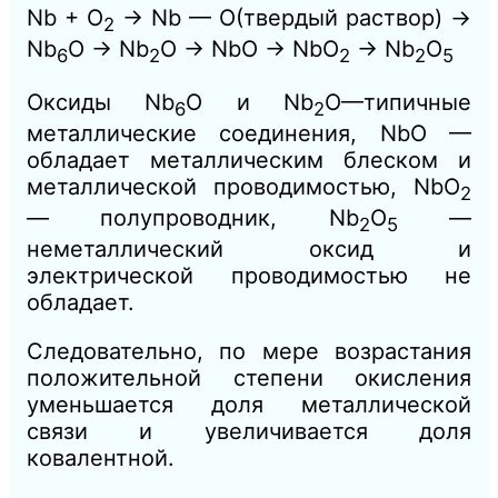
Nb + O
→ Nb — O(твердый раствор) →
2
Nb
O → Nb
O → NbO → NbO
→ Nb
O
6
2
2
2
5
Оксиды Nb
O и Nb
O—типичные
6
2
металлические соединения, NbO —
обладает металлическим блеском и
металлической проводимостью, NbO
2
— полупроводник, Nb
O
—
2
5
неметаллический оксид и
электрической проводимостью не
обладает.
Следовательно, по мере возрастания
положительной степени окисления
уменьшается доля металлической
связи и увеличивается доля
ковалентной.