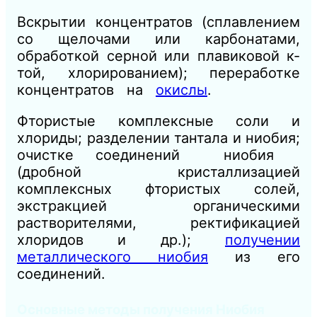
Вскрытии концентратов (сплавлением
со щелочами или карбонатами,
обработкой серной или плавиковой к-
той, хлорированием); переработке
концентратов на
окислы
.
Фтористые комплексные соли и
хлориды; разделении тантала и ниобия;
очистке соединений ниобия
(дробной кристаллизацией
комплексных фтористых солей,
экстракцией органическими
растворителями, ректификацией
хлоридов и др.);
получении
металлического ниобия
из его
соединений.
Основные методы получения Ниобия