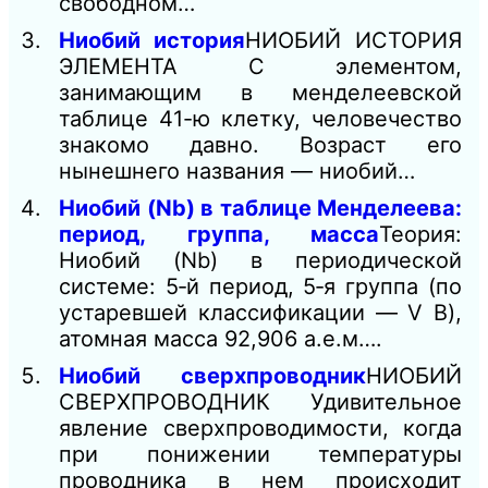
свободном…
Ниобий история
НИОБИЙ ИСТОРИЯ
ЭЛЕМЕНТА С элементом,
занимающим в менделеевской
таблице 41-ю клетку, человечество
знакомо давно. Возраст его
нынешнего названия — ниобий…
Ниобий (Nb) в таблице Менделеева:
период, группа, масса
Теория:
Ниобий (Nb) в периодической
системе: 5‑й период, 5‑я группа (по
устаревшей классификации — V B),
атомная масса 92,906 а.е.м….
Ниобий сверхпроводник
НИОБИЙ
СВЕРХПРОВОДНИК Удивительное
явление сверхпроводимости, когда
при понижении температуры
проводника в нем происходит