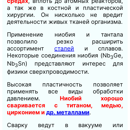
средах
, вплоть до атомных реакторов,
а так же в костной и пластической
хирургии. Он нисколько не вредит
деятельности живых тканей организма.
Применение ниобия и тантала
позволило резко расширить
ассортимент
сталей
и сплавов.
Некоторые соединения ниобия (Nb
Ge,
3
Nb
Sn) представляют интерес для
3
физики сверхпроводимости.
Высокая пластичность позволяет
применять все виды обработки
давлением.
Ниобий хорошо
сваривается с титаном, медью,
цирконием и
др. металлами
.
Сварку ведут в вакууме или