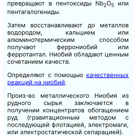
превращают в пентоксиды Nb
O
или
2
5
пентагалогениды.
Затем восстанавливают до металлов
водородом, кальцием или
алюминотермическим способом
получают феррониобий или
ферротантал. Ниобий обладают ценным
сочетанием качеств.
Определяют с помощью
качественных
реакций на ниобий
.
Произ-во металлического Ниобия из
рудного сырья заключается в
получении концентратов обогащением
руд (гравитационным методом с
последующей флотацией, электромаги,
или электростатической сепарацией).