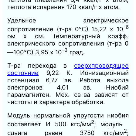
теплота испарения 170 ккал/г х атом.
Удельное электрическое
-6
сопротивление (т-ра 0°С) 15,22 х 10
ом х см. Температурный коэфф.
электрического сопротивления (т-ра 0
-3
—100°С) 3,95 х 10
град.
Т-ра перехода в
сверхпроводящее
состояние
9,22 К. Ионизационный
потенциал 6,77 эв. Работа выхода
электронов 4,01 эв. Ниобий
парамагнитен. Мех. св-ва зависят от
чистоты и характера обработки.
Модуль нормальной упругости ниобия
2
составляет И 500 кгс/мм
; модуль
2
сдвига равен 3750 кгс/мм
;