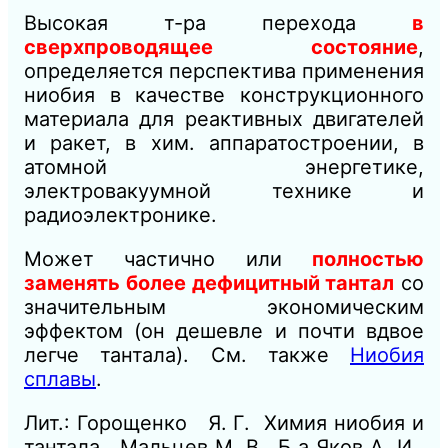
Высокая т-ра перехода
в
сверхпроводящее состояние
,
определяется перспектива применения
ниобия в качестве конструкционного
материала для реактивных двигателей
и ракет, в хим. аппаратостроении, в
атомной энергетике,
электровакуумной технике и
радиоэлектронике.
Может частично или
полностью
заменять более дефицитный тантал
со
значительным экономическим
эффектом (он дешевле и почти вдвое
легче тантала). См. также
Ниобия
сплавы
.
Лит.: Горощенко Я. Г. Химия ниобия и
тантала. Мальцев М. В., Б а Яков А. И.,