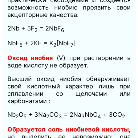
возможность ниобию проявить свои
акцепторные качества:
2Nb + 5F
= 2NbF
2
6
NbF
+ 2KF = K
[NbF
]
5
2
7
Оксид ниобия
(V) при растворении в
воде кислоту не образует.
Высший оксид ниобия обнаруживает
свой кислотный характер лишь при
сплавлении со щелочами или
карбонатами :
Nb
O
+ 3Na
CО
= 2Na
NbO
+ ЗСO
2
5
2
3
3
4
2
Образуется соль ниобиевой кислоты
,
но выделить ее невозможно: она