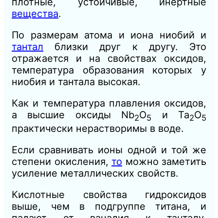
плотные, устойчивые, инертные
вещества
.
По размерам атома и иона ниобий и
тантал
близки друг к другу. Это
отражается и на свойствах оксидов,
температура образования которых у
ниобия и тантала высокая.
Как и температура плавления оксидов,
а высшие оксиды Nb
O
и Та
О
2
5
2
5
практически нерастворимы в воде.
Если сравнивать ионы одной и той же
степени окисления,
то
можно заметить
усиление металлических свойств.
Кислотные свойства гидроксидов
выше, чем в подгруппе титана, и
падают от ванадия к танталу.