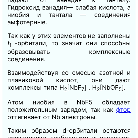
Гидроксид ванадия— слабая кислота, а
ниобия и тантала — соединения
амфотерные.
Так как у этих элементов не заполнены
t
-орбитали, то значит они способны
f
образовывать комплексные
соединения.
Взаимодействуя со смесью азотной и
плавиковой кислот, они дают
комплексы типа H
[NbF
] , H
[NbOF
].
2
7
2
5
Атом ниобия в NbF5 обладает
положительным зарядом, так как
фтор
оттягивает от Nb электроны.
Таким образом d-орбитали остаются
практически свободными и создается