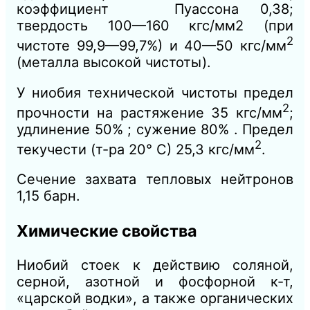
коэффициент Пуассона 0,38;
твердость 100—160 кгс/мм2 (при
2
чистоте 99,9—99,7%) и 40—50 кгс/мм
(металла высокой чистоты).
У ниобия технической чистоты предел
2
прочности на растяжение 35 кгс/мм
;
удлинение 50% ; сужение 80% . Предел
2
текучести (т-ра 20° С) 25,3 кгс/мм
.
Сечение захвата тепловых нейтронов
1,15 барн.
Химические свойства
Ниобий стоек к действию соляной,
серной, азотной и фосфорной к-т,
«царской водки», а также органических