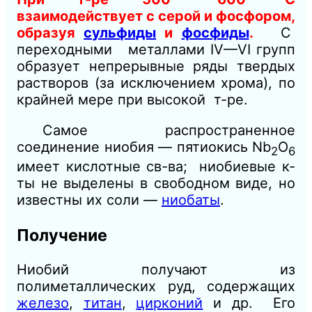
взаимодействует с серой и фосфором,
образуя
сульфиды
и
фосфиды
.
С
переходными металлами IV—VI групп
образует непрерывные ряды твердых
растворов (за исключением хрома), по
крайней мере при высокой т-ре.
Самое распространенное
соединение ниобия — пятиокись Nb
О
2
6
имеет кислотные св-ва; ниобиевые к-
ты не выделены в свободном виде, но
известны их соли —
ниобаты
.
Получение
Ниобий получают из
полиметаллических руд, содержащих
железо
,
титан
,
цирконий
и др. Его