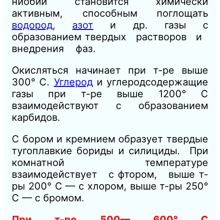
ниобий становится химически
активным, способным поглощать
водород
,
азот
и др. газы с
образованием твердых растворов и
внедрения фаз.
Окисляться начинает при т-ре выше
300° С.
Углерод
и углеродсодержащие
газы при т-ре выше 1200° С
взаимодействуют с образованием
карбидов.
С бором и кремнием образует твердые
тугоплавкие бориды и силициды. При
комнатной температуре
взаимодействует с фтором, выше т-
ры 200° С — с хлором, выше т-ры 250°
С — с бромом.
При т-ре 500— 600° С