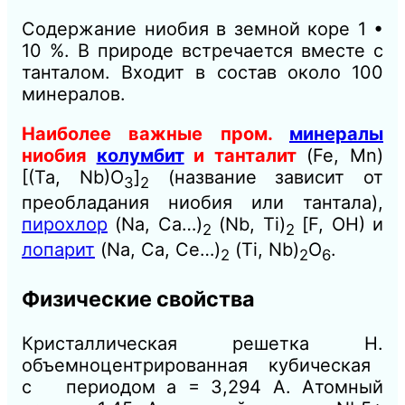
Содержание ниобия в земной коре 1 •
10 %. В природе встречается вместе с
танталом. Входит в состав около 100
минералов.
Наиболее важные пром.
минералы
ниобия
колумбит
и танталит
(Fe, Мn)
[(Та, Nb)О
]
(название зависит от
3
2
преобладания ниобия или тантала),
пирохлор
(Na, Са…)
(Nb, Ti)
[F, ОН) и
2
2
лопарит
(Na, Са, Се…)
(Ti, Nb)
О
.
2
2
6
Физические свойства
Кристаллическая решетка Н.
объемноцентрированная кубическая
с периодом а = 3,294 А. Атомный