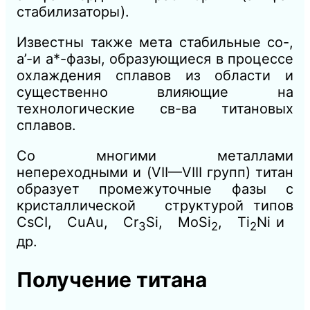
стабилизаторы).
Известны также мета стабильные со-,
а’-и а*-фазы, образующиеся в процессе
охлаждения сплавов из области и
существенно влияющие на
технологические св-ва титановых
сплавов.
Со многими металлами
непереходными и (VII—VIII групп) титан
образует промежуточные фазы с
кристаллической структурой типов
CsCI, СuАu, Cr
Si, MoSi
, Ti
Ni и
3
2
2
др.
Получение титана