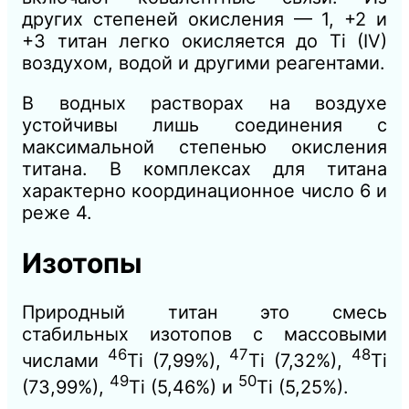
других степеней окисления — 1, +2 и
+3 титан легко окисляется до Ti (IV)
воздухом, водой и другими реагентами.
В водных растворах на воздухе
устойчивы лишь соединения с
максимальной степенью окисления
титана. В комплексах для титана
характерно координационное число 6 и
реже 4.
Изотопы
Природный титан это смесь
стабильных изотопов с массовыми
46
47
48
числами
Ti (7,99%),
Ti (7,32%),
Ti
49
50
(73,99%),
Ti (5,46%) и
Ti (5,25%).