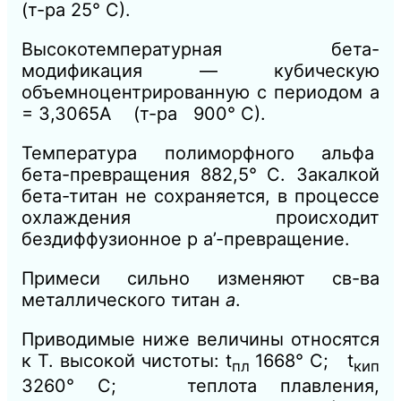
(т-ра 25° С).
Высокотемпературная бета-
модификация — кубическую
объемноцентрированную с периодом а
= 3,3065А (т-ра 900° С).
Температура полиморфного альфа
бета-превращения 882,5° С. Закалкой
бета-титан не сохраняется, в процессе
охлаждения происходит
бездиффузионное р а’-превращение.
Примеси сильно изменяют св-ва
металлического титан
а
.
Приводимые ниже величины относятся
к Т. высокой чистоты: t
1668° С; t
пл
кип
3260° С; теплота плавления,