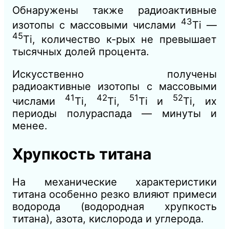
Обнаружены также радиоактивные
43
изотопы с массовыми числами
Ti —
45
Ti, количество к-рых не превышает
тысячных долей процента.
Искусственно получены
радиоактивные изотопы с массовыми
41
42
51
52
числами
Ti,
Ti,
Ti и
Ti, их
периоды полураспада — минуты и
менее.
Хрупкость титана
На механические характеристики
титана особенно резко влияют примеси
водорода (водородная хрупкость
титана), азота, кислорода и углерода.