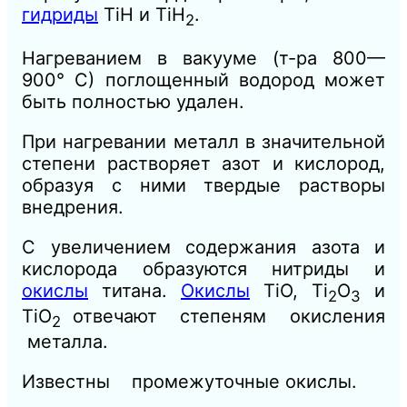
гидриды
TiH и TiH
.
2
Нагреванием в вакууме (т-ра 800—
900° С) поглощенный водород может
быть полностью удален.
При нагревании металл в значительной
степени растворяет азот и кислород,
образуя с ними твердые растворы
внедрения.
С увеличением содержания азота и
кислорода образуются нитриды и
окислы
титана.
Окислы
TiO, Ti
O
и
2
3
ТiO
отвечают степеням окисления
2
металла.
Известны промежуточные окислы.