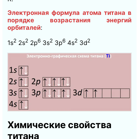
Электронная формула атома титана в
порядке возрастания энергий
орбиталей
:
2
2
6
2
6
2
2
1s
2s
2p
3s
3p
4s
3d
Химические свойства
титана