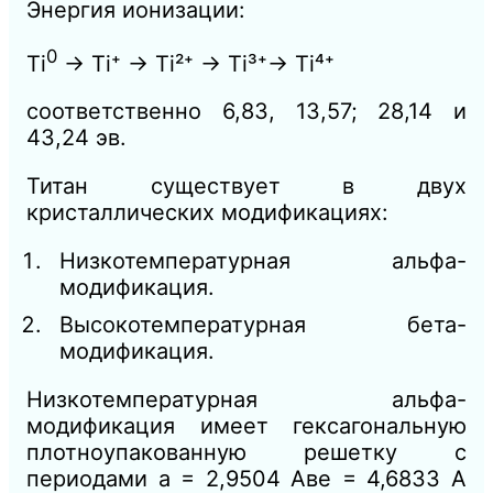
Энергия ионизации:
0
Ti
→ Ti⁺ → Ti²⁺ → Ti³⁺→ Ti⁴⁺
соответственно 6,83, 13,57; 28,14 и
43,24 эв.
Титан существует в двух
кристаллических модификациях:
Низкотемпературная альфа-
модификация.
Высокотемпературная бета-
модификация.
Низкотемпературная альфа-
модификация имеет гексагональную
плотноупакованную решетку с
периодами а = 2,9504 Аве = 4,6833 А