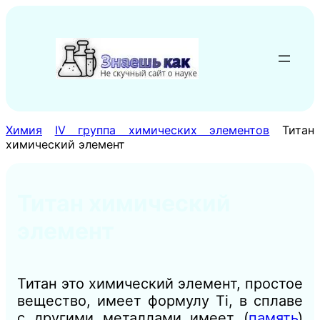
Перейти
к
содержимому
Химия
IV группа химических элементов
Титан
химический элемент
Титан химический
элемент
Титан это химический элемент, простое
вещество, имеет формулу Ti, в сплаве
с другими металлами имеет (
память
)