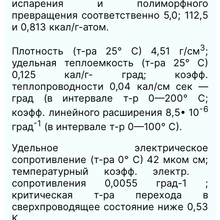
испарения и полиморфного
превращения соответственно 5,0; 112,5
и 0,813 ккал/г-атом.
3
Плотность (т-ра 25° С) 4,51 г/см
;
удельная теплоемкость (т-ра 25° С)
0,125 кал/г- град; коэфф.
теплопроводности 0,04 кал/см сек —
град (в интервале т-р 0—200° C;
-6
коэфф. линейного расширения 8,5• 10
-1
град
(в интервале т-р 0—100° С).
Удельное электрическое
сопротивление (т-ра 0° С) 42 мком см;
температурный коэфф. электр.
сопротивления 0,0055 град-1 ;
критическая т-ра перехода в
сверхпроводящее состояние ниже 0,53
К.