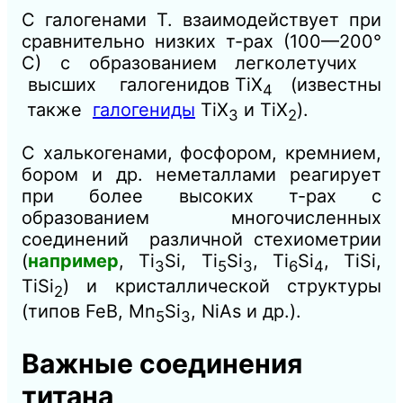
С галогенами Т. взаимодействует при
сравнительно низких т-рах (100—200°
С) с образованием легколетучих
высших галогенидов TiX
(известны
4
также
галогениды
TiX
и TiX
).
3
2
С халькогенами, фосфором, кремнием,
бором и др. неметаллами реагирует
при более высоких т-рах с
образованием многочисленных
соединений различной стехиометрии
(
например
, Ti
Si, Ti
Si
, Ti
Si
, TiSi,
3
5
3
6
4
TiSi
) и кристаллической структуры
2
(типов FeB, Mn
Si
, NiAs и др.).
5
3
Важные соединения
титана