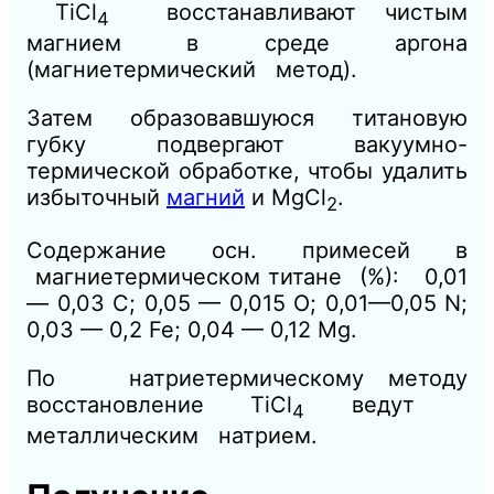
TiCl
восстанавливают чистым
4
магнием в среде аргона
(магниетермический метод).
Затем образовавшуюся титановую
губку подвергают вакуумно-
термической обработке, чтобы удалить
избыточный
магний
и MgCl
.
2
Содержание осн. примесей в
магниетермическом титане (%): 0,01
— 0,03 С; 0,05 — 0,015 О; 0,01—0,05 N;
0,03 — 0,2 Fe; 0,04 — 0,12 Mg.
По натриетермическому методу
восстановление TiCl
ведут
4
металлическим натрием.