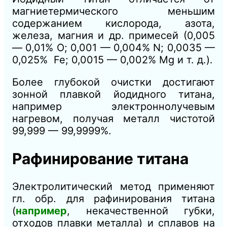
магниетермического меньшим
содержанием кислорода, азота,
железа, магния и др. примесей (0,005
— 0,01% О; 0,001 — 0,004% N; 0,0035 —
0,025% Fe; 0,0015 — 0,002% Mg и т. д.).
Более глубокой очистки достигают
зонной плавкой йодидного титана,
например электроннолучевым
нагревом, получая металл чистотой
99,999 — 99,9999%.
Рафинирование титана
Электролитический метод применяют
гл. обр. для рафинирования титана
(
например
, некачественной губки,
отходов плавки металла) и сплавов на