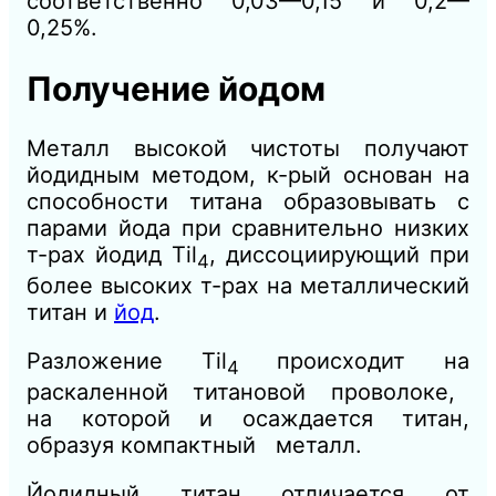
соответственно 0,03—0,15 и 0,2—
0,25%.
Получение йодом
Металл высокой чистоты получают
йодидным методом, к-рый основан на
способности титана образовывать с
парами йода при сравнительно низких
т-рах йодид Til
, диссоциирующий при
4
более высоких т-рах на металлический
титан и
йод
.
Разложение Til
происходит на
4
раскаленной титановой проволоке,
на которой и осаждается титан,
образуя компактный металл.
Йодидный титан отличается от