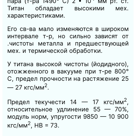
пара (т-ра 1490° С) 2 • 10
мм рт. ст.
Титан обладает высокими мех.
характеристиками.
Его св-ва мало изменяются в широком
интервале т-р, но сильно зависят от
.чистоты металла и предшествующей
мех. и термической обработки.
У титана высокой чистоты (йодидного),
отожженного в вакууме при т-ре 800°
С, предел прочности на растяжение 25
2
— 27 кгс/мм
.
2
Предел текучести 14 — 17 кгс/мм
,
относительное удлинение 55 — 70%,
модуль норм, упругости 9850 — 10 900
2
кгс/мм
, HB = 73.