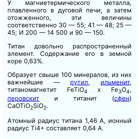
У магниетермического металла,
плавленного в дуговой печи, а затем
отожженного, эти величины
соответственно 30 — 55; 41 — 48; 25 —
45; И 200 — 14 500 и 90 — 150.
Титан довольно распространенный
элемент. Содержание его в земной
коре 0,63%.
Образует свыше 100 минералов, из них
важнейшие —
рутил
,
ильменит
,
титаномагнетит FeTiO
х Fe
O
,
4
3
4
перовскит
и титанит (
сфен
)
CaOTiO
SiO
.
2
2
Атомный радиус титана 1,46 А, ионный
радиус Ti4+ составляет 0,64 А.