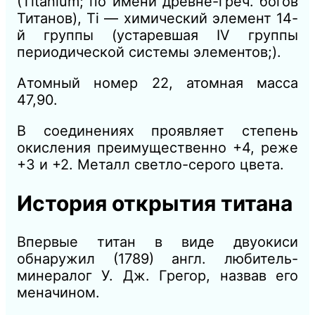
(Titanium; по имени древне-греч. богов
Титанов), Ti — химический элемент 14-
й группы (устаревшая IV группы
периодической системы элементов;).
Атомный номер 22, атомная масса
47,90.
В соединениях проявляет степень
окисления преимущественно +4, реже
+3 и +2. Металл светло-серого цвета.
История открытия титана
Впервые титан в виде двуокиси
обнаружил (1789) англ. любитель-
минералог У. Дж. Грегор, назвав его
меначином.