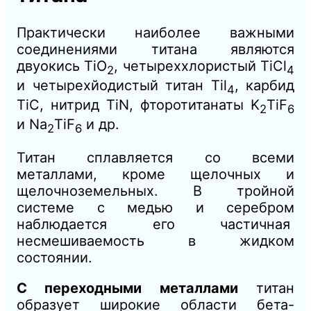
Практически наиболее важными
соединениями титана являются
двуокись ТiO
, четыреххлористый TiCl
2
4
и четырехйодистый титан Til
, карбид
4
TiC, нитрид TiN, фторотитанаты K
TiF
2
6
и Na
TiF
и др.
2
6
Титан сплавляется со всеми
металлами, кроме щелочных и
щелочноземельных. В тройной
системе с медью и серебром
наблюдается его частичная
несмешиваемость в жидком
состоянии.
С переходными металлами
титан
образует широкие области бета-