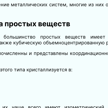
ние металлических систем, многие из них 
а простых веществ
ы большинство простых веществ имеет
 также кубическую объемноцентрированную 
лочисленны и представлены координационн
ого типа кристаллизуется в:
ы их чаще всего имеют изометрический,