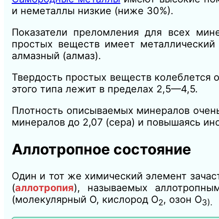
и неметаллы низкие (ниже 30%).
Показатели преломления для всех мине
простых веществ имеет металлический
алмазный (алмаз).
Твердость простых веществ колеблется о
этого типа лежит в пределах 2,5—4,5.
Плотность описываемых минералов очень 
минералов до 2,07 (сера) и повышаясь ино
Аллотропное состояние
Один и тот же химический элемент зача
(
аллотропия
), называемых аллотропн
(молекулярный О, кислород О
, озон О
2
3).