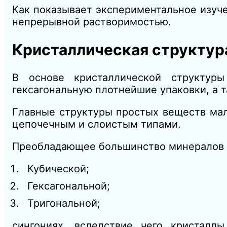
Как показывает экспериментальное изуче
непрерывной растворимостью.
Кристаллическая структур
В основе кристаллической структур
гексагональную плотнейшие упаковки, а
Главные структуры простых веществ ма
цепочечным и слоистым типами.
Преобладающее большинство минералов эт
Кубической;
Гексагональной;
Тригональной;
сингониях, вследствие чего кристалл