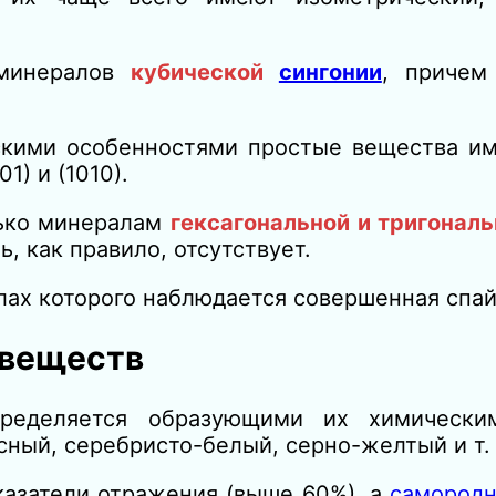
 минералов
кубической
сингонии
, причем
скими особенностями простые вещества им
1) и (1010).
ько минералам
гексаго­нальной и тригонал
, как правило, отсутствует.
ллах которого наблюдается совершенная спайн
 веществ
ределяется образующими их химически
ный, серебристо-белый, серно-желтый и т. д
азатели отражения (выше 60%), а
самород