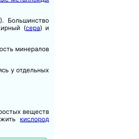
). Большинство
ирный (
сера
) и
дость минералов
ясь у отдельных
простых веществ
ужить
кислород