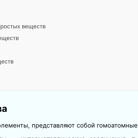
простых веществ
еществ
ществ
ва
 элементы, представляют собой гомоатомны