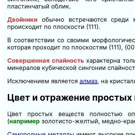
пластинчатый облик.
Двойники
обычно встречаются среди
происходит по плоскости (111).
В соответствии со своими морфологиче
которая проходит по плоскостям (111), (000
Совершенная спайность
характерна тол
минералов кубической сингонии спайность
Исключением является
алмаз
, на криста
Цвет и отражение простых
Цвет простых веществ полностью оп
(
например
золотисто-желтый, медно-крас
Самородные металлы
имеют высокие пок