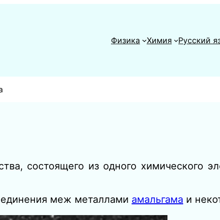
Физика
Химия
Русский я
а
тва, состоящего из одного химического эл
соединения меж металлами
амальгама
и неко