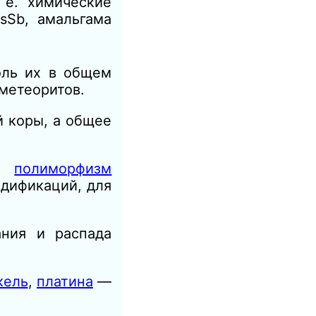
 е. химические
sSb, амальгама
оль их в общем
 метеоритов.
й коры, а общее
ен
полиморфизм
одификаций, для
ания и распада
кель
,
платина
—