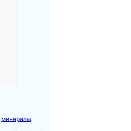
е
минералы
.