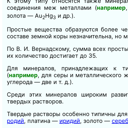
К этому типу относятся также минера
соединения меж металлами (
например
золота — Au
Hg
и др.).
2
3
Простые вещества образуются более ч
составе земной коры незначительна, но м
По В. И. Вернадскому, сумма всех прост
их количество достигает до 35.
Для минералов, принадлежащих к т
(
например
, для серы и металлического 
углерода — две и т. д.).
Среди этих минералов широким разви
твердых растворов.
Твердые растворы особенно типичны дл
родий
, платина —
иридий
, золото —
сере