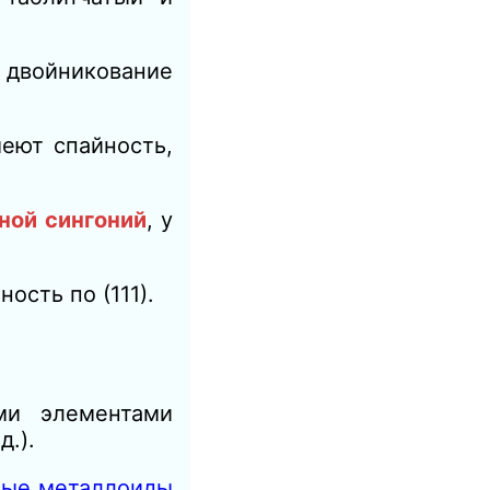
 двойникование
еют спайность,
ьной сингоний
, у
ость по (111).
ми элементами
.).
ные металлоиды