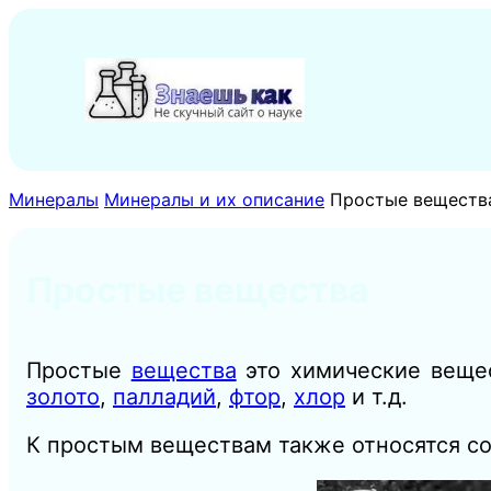
Перейти
к
содержимому
Минералы
Минералы и их описание
Простые веществ
Простые вещества
Простые
вещества
это химические вещес
золото
,
палладий
,
фтор
,
хлор
и т.д.
К простым веществам также относятся 