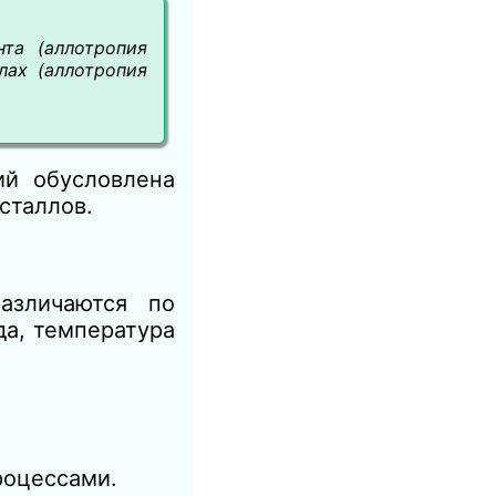
та (аллотропия
лах (аллотропия
ий обусловлена
сталлов.
азличаются по
да, температура
роцессами.