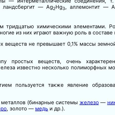
лы — интерметаллические соединения, т.
, ландсбергит — Ag
Hg
, аллемонтит — A
2
3
ем тридцатью химическими элементами. Р
ногие из них играют важную роль в составе
ых веществ не превышает 0,1% массы земно
ипу простых веществ, очень характер
железа известно несколько полиморфных м
тием пользуется также явление образов
я металлов (бинарные системы
железо
—
ни
бро
, золото —
медь
и др.).