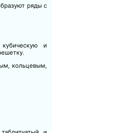
образуют ряды с
 кубическую и
решетку.
ым, кольцевым,
 таблитчатый и