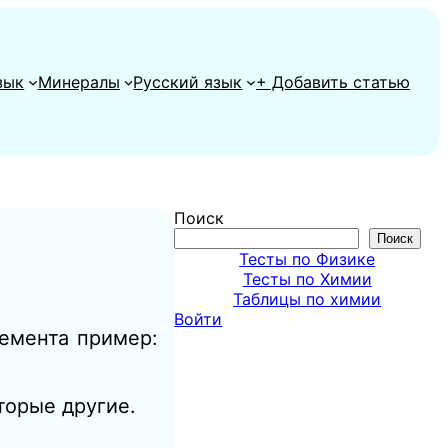
зык
Минералы
Русский язык
+ Добавить статью
Поиск
Поиск
Тесты по Физике
Тесты по Химии
Таблицы по химии
Войти
емента пример:
торые другие.