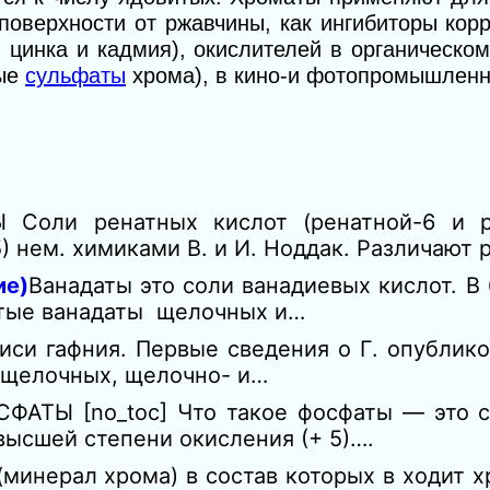
поверхности от ржавчины, как ингибиторы корр
а, цинка и кадмия), окислителей в органичес
ные
сульфаты
хрома), в кино-и фотопромышленн
 Соли ренатных кислот (ренатной-6 и р
) нем. химиками В. и И. Ноддак. Различают 
ие)
Ванадаты это соли ванадиевых кислот. В 6
истые ванадаты щелочных и…
си гафния. Первые сведения о Г. опублико
 щелочных, щелочно- и…
ФАТЫ [no_toc] Что такое фосфаты — это 
 высшей степени окисления (+ 5)….
минерал хрома) в состав которых в ходит х