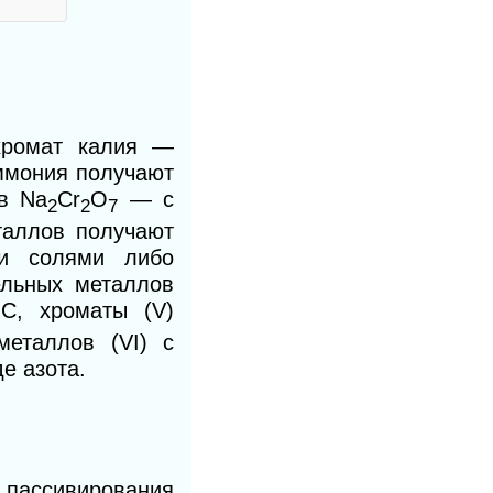
хромат калия —
ммония получают
в Na
Cr
O
— с
2
2
7
таллов получают
ми солями либо
льных металлов
°С, хроматы (V)
еталлов (VI) с
е азота.
 пассивирования