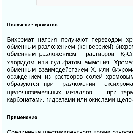
Получение хроматов
Бихромат натрия получают переводом хр
обменным разложением (конверсией) бихро
обменным разложением растворов К
С
2
хлоридом или сульфатом аммония. Хрома
обменным взаимодействием X. или бихро
осаждением из растворов солей хромо
образуются при разложении оксихром
щелочноземельных металлов — при терм
карбонатами, гидратами или окислами щелоч
Применение
Соединения шестивалентного хрома относя