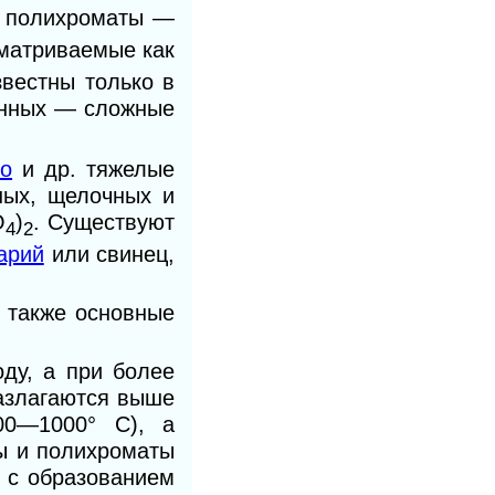
полихроматы —
сматриваемые как
звестны только в
ванных — сложные
ро
и др. тяжелые
ных, щелочных и
O
)
. Существуют
4
2
арий
или свинец,
а также основные
ду, а при более
азлагаются выше
00—1000° С), а
ы и полихроматы
 с образованием