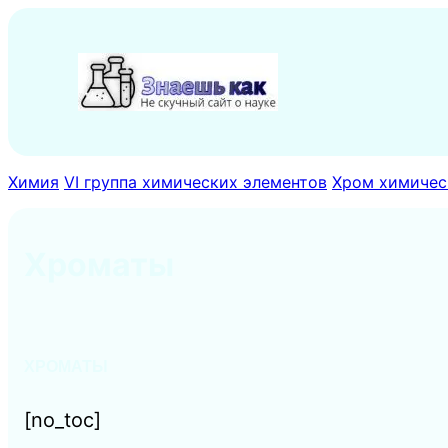
Перейти
к
содержимому
Химия
VI группа химических элементов
Хром химическ
Хроматы
ХРОМАТЫ
[no_toc]