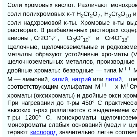
Соли хромовых кислот. Различают монохро
соли полихромовых к-т Н
Сr
O
, Н
Сr
О
и
2
2
7
2
3
10
соли надхромовой к-ты. Хромовые к-ты выд
растворах. В разбавленных растворах соде
анионы ; Сr
2
О
⁻
²
, Сr
O
⁻
²
и Сr
4
O
⁻
²
7
3
10
13
Щелочные, щелочноземельные и редкозем
металлы образуют устойчивые хро-маты (V
щелочноземельных металлов, производные п
двойные хроматы: безводные — типа М
╵╵
M
М — аммоний,
калий
,
натрий
или
литий
, ше
соответствующим сульфатам М
╵╵
х М
╵
С
хроматы (оксихроматы) и двойные окси-хром
При нагревании до т-ры 450° С практичес
высоких т-рах разлагаются с выделением 
т-ры 1200° С, монохроматы щелочнозе
монохроматы слабых оснований (меди и ци
теряют
кислород
значительно легче соотве