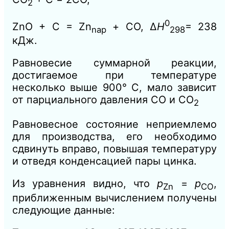
2
0
ZnO + С = Zn
+ СО,
Δ
H
= 238
nap
298
кДж.
Равновесие суммарной реакции,
достигаемое при температуре
несколько выше 900° С, мало зависит
от парциального давления СО и СО
2
Равновесное состояние неприемлемо
для производства, его необходимо
сдвинуть вправо, повышая температуру
и отведя конденсацией пары цинка.
Из уравнения видно, что
р
=
р
,
Zn
CO
приближенным вычислением получены
следующие данные: