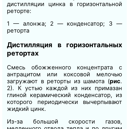
дистилляции цинка в горизонтальной
реторте:
1 — алонжа; 2
—
конденсатор; 3
—
реторта
Дистилляция
в горизонтальных
ретортах
Смесь обожженного концентрата с
антрацитом или коксовой мелочью
загружают в реторты из шамота (
рис
.
2). К устью каждой из них примазан
глиной керамический конденсатор, из
которого периодически вычерпывают
жидкий цинк.
Из-за большой скорости газов,
медленного отвода тепла и по другим