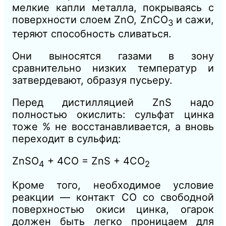
мелкие капли металла, покрываясь с
поверхности слоем ZnO, ZnCО
и сажи,
3
теряют способность сливаться.
Они выносятся газами в зону
сравнительно низких температур и
затвердевают, образуя пусьеру.
Перед дистилляцией ZnS надо
полностью окислить: сульфат цинка
тоже % не восстанавливается, а вновь
переходит в сульфид:
ZnSО
+ 4СО = ZnS + 4СО
4
2
Кроме того, необходимое условие
реакции — контакт СО со свободной
поверхностью окиси цинка, огарок
должен
быть легко проницаем для