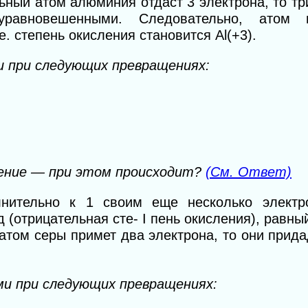
ьный атом алюминия отдаст 3 электрона, то т
равновешенными. Следовательно, атом п
е. степень окисления становится Аl(+3).
и при следующих превращениях:
ление — при этом происходит?
(См. Ответ)
нительно к 1 своим еще несколько электро
 (отрицательная сте- I пень окисления), равны
атом серы примет два электрона, то они прид
ми при следующих превращениях: