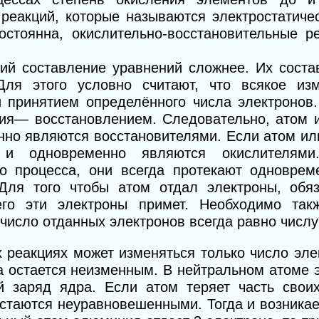
реакций, которые называются электростатичес
остоянна, окислительно-восстановительные р
ций составление уравнений сложнее. Их соста
Для этого условно считают, что всякое из
и принятием определённого числа электронов.
тия— восстановлением. Следовательно, атом и
нно являются восстановителями. Если атом и
я и одновременно являются окислителям
о процесса, они всегда протекают одноврем
 Для того чтобы атом отдал электроны, обя
его эти электроны примет. Необходимо так
число отданных электронов всегда равно числу
х реакциях может изменяться только число эле
а остается неизменным. В нейтральном атоме 
 заряд ядра. Если атом теряет часть своих
остаются неуравновешенными. Тогда и возника