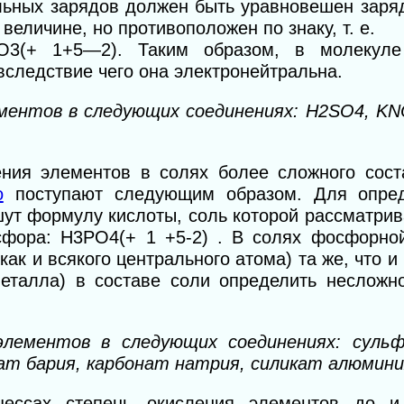
льных зарядов должен быть уравновешен заря
величине, но противоположен по знаку, т. е.
О3(+ 1+5—2). Таким образом, в молекуле
вследствие чего она электронейтральна.
ментов в следующих соединениях: H2SO4, KN
ения элементов в солях более сложного сост
о
поступают следующим образом. Для опред
ут формулу кислоты, соль которой рассматрив
фора: Н3РО4(+ 1 +5-2) . В солях фосфорной
ак и всякого центрального атома) та же, что и
металла) в составе соли определить несложно
лементов в следующих соединениях: сульфа
т бария, карбонат натрия, силикат алюмин
оцессах степень окисления элементов до и