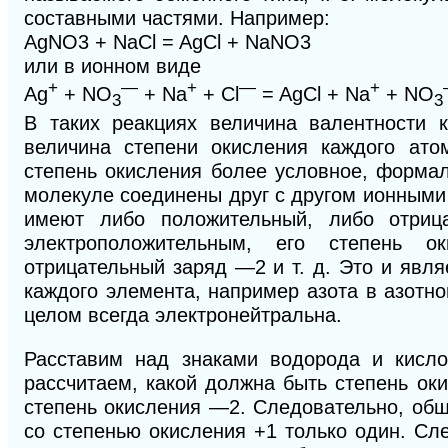
составными частями. Например:
AgNO3 + NaCl = AgCl + NaNO3
или в ионном виде
+
—
+
—
+
Ag
+ NO
+ Na
+ Cl
= AgCl + Na
+ NO
3
3
В таких реакциях величина валентности к
величина степени окисления каждого ато
степень окисления более условное, форма
молекуле соединены друг с другом ионными 
имеют либо положительный, либо отриц
электроположительным, его степень
отрицательный заряд —2 и т. д. Это и явля
каждого элемента, например азота в азотно
целом всегда электронейтральна.
Расставим над знаками водорода и кисло
рассчитаем, какой должна быть степень ок
степень окисления —2. Следовательно, об
со степенью окисления +1 только один. Сл