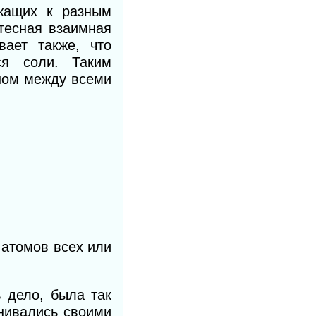
жащих к разным
 тесная взаимная
вает также, что
ся соли. Таким
еном между всеми
 атомов всех или
 дело, была так
нивались своими