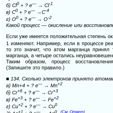
0
—
-1
б) Cl
+ ? e
→ Cl
0
—
-4
в) С
+ ? e
→С
0
—
-2
г) О
+ ? e
→ О
Какой процесс — окисление или восстанов
Если уже имеется положительная степень ок
1 изменяют. Например, если в процессе ре
то это значит, что атом марганца принял
марганца, а четыре остались неуравновеше
Таким образом, процесс восстановлени
(Запишите это правило.)
■ 134. Сколько электронов принято атома
—
+2
а) Мn+4 + ? e
→ Mn
+6
—
+3
б) Cr
+ ? e
→ Cr
+3
—
+2
в) Fe
+ ? e
→ Fe
+2
—
0
г) Cu
+ ? e
→ Cu
+1
—
0
(См. Ответ)