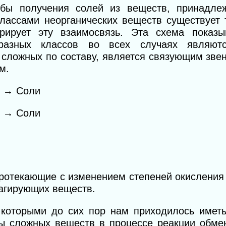
обы получения солей из веществ, принадле
классами неорганических веществ существует
рирует эту взаимосвязь. Эта схема показы
 разных классов во всех случаях являют
 сложных по составу, является связующим зв
м.
→ Соли
ы → Соли
протекающие с изменением степеней окисления
еагирующих веществ.
с которыми до сих пор нам приходилось иметь
улы сложных веществ в процессе реакции обме