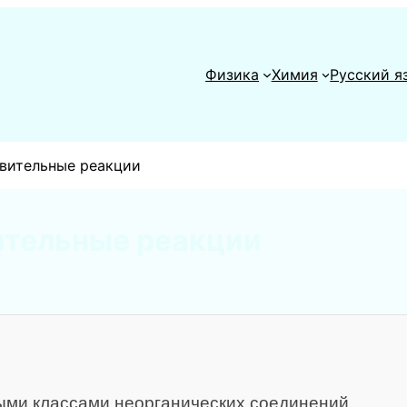
Физика
Химия
Русский я
вительные реакции
ительные реакции
ыми классами неорганических соединений