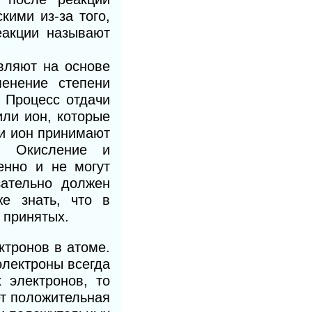
кими из-за того,
еакции называют
вляют на основе
менение степени
 Процесс отдачи
ли ион, которые
ли ион принимают
и. Окисление и
енно и не могут
зательно должен
же знать, что в
 принятых.
ктронов в атоме.
электроны всегда
 электронов, то
ет положительная