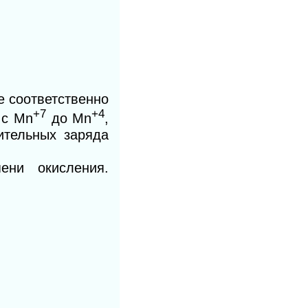
е соответственно
+7
+4
 с Мn
до Мn
,
ительных заряда
ени окисления.