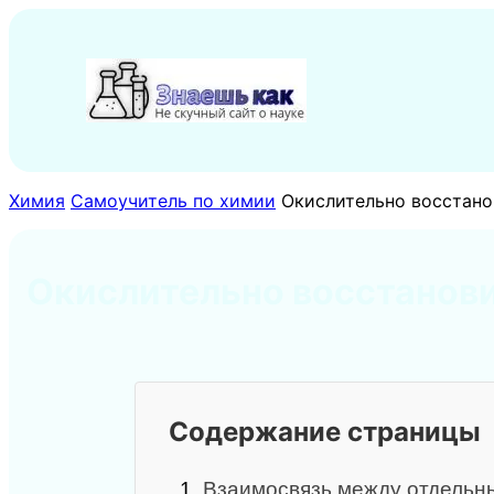
Перейти
к
содержимому
Химия
Самоучитель по химии
Окислительно восстано
Окислительно восстанов
Содержание страницы
1.
Взаимосвязь между отдельн