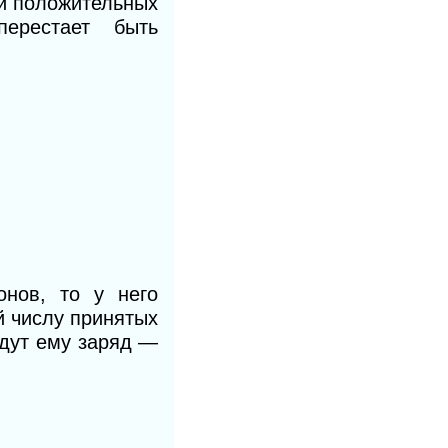
ри положительных
ерестает быть
нов, то у него
й числу принятых
адут ему заряд —