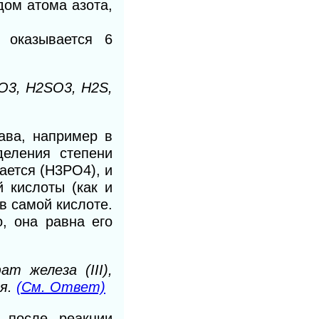
дом атома азота,
 оказывается 6
О3, H2SO3, H2S,
ава, например в
еления степени
ается (Н3РО4), и
 кислоты (как и
 в самой кислоте.
, она равна его
т железа (III),
ия.
(См. Ответ)
 после реакции