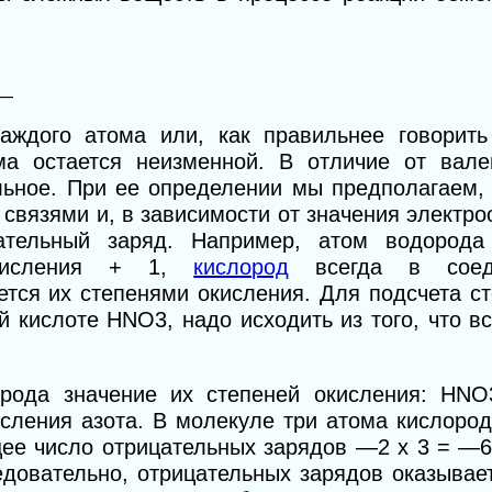
—
аждого атома или, как правильнее говорить
ма остается неизменной. В отличие от вале
льное. При ее определении мы предполагаем, 
связями и, в зависимости от значения электро
ательный заряд. Например, атом водорода
 окисления + 1,
кислород
всегда в соед
ется их степенями окисления. Для подсчета с
й кислоте HNO3, надо исходить из того, что в
рода значение их степеней окисления: HNО3
исления азота. В молекуле три атома кислоро
щее число отрицательных зарядов —2 х 3 = —6
едовательно, отрицательных зарядов оказывае