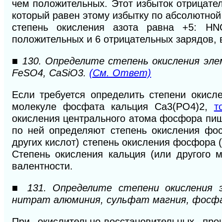
чем положительных. Этот избыток отрицате
который равен этому избытку по абсолютной 
степень окисления азота равна +5: HN
положительных и 6 отрицательных зарядов, 
■ 130. Определите степень окисления эле
FeSO4, CaSiO3.
(См. Ответ)
Если требуется определить степени окисл
молекуле фосфата кальция Са3(РО4)2,
т
окисления центрального атома фосфора пиш
по ней определяют степень окисления фос
других кислот) степень окисления фосфора (к
Степень окисления кальция (или другого 
валентности.
■ 131. Определите степени окисления э
нитрат алюминия, сульфат магния, фосфа
При окислительно-восстановительных пр