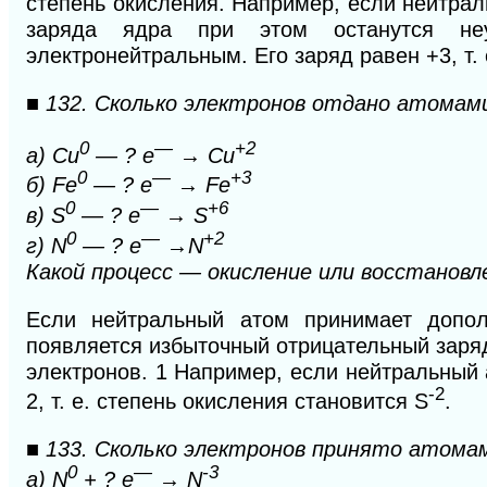
степень окисления. Например, если нейтрал
заряда ядра при этом останутся неу
электронейтральным. Его заряд равен +3, т. 
■ 132. Сколько электронов отдано атомам
0
—
+2
а) Cu
— ? e
→ Cu
0
—
+3
б) Fe
— ? e
→ Fe
0
—
+6
в) S
— ? е
→ S
0
—
+2
г) N
— ? е
→N
Какой процесс — окисление или восстанов
Если нейтральный атом принимает допол
появляется избыточный отрицательный заряд
электронов. 1 Например, если нейтральный 
-2
2, т. е. степень окисления становится S
.
■ 133. Сколько электронов принято атома
0
—
-3
а) N
+ ? e
→ N