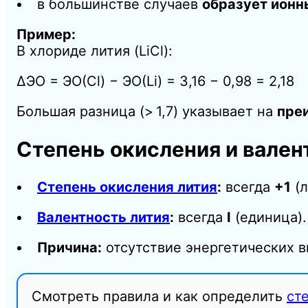
в большинстве случаев
образует ионн
Пример:
В хлориде лития (
LiCl
):
Δ
ЭО
=
ЭО
(Cl)
−
ЭО
(Li)
=
3
,
16
−
0
,
98
=
2
,
18
Большая разница (
>
1
,
7
) указывает на
пре
Степень окисления и вален
Степень окисления лития
:
всегда
+1
(л
Валентность лития
:
всегда
I
(единица).
Причина:
отсутствие энергетических в
Смотреть правила и как определить
ст