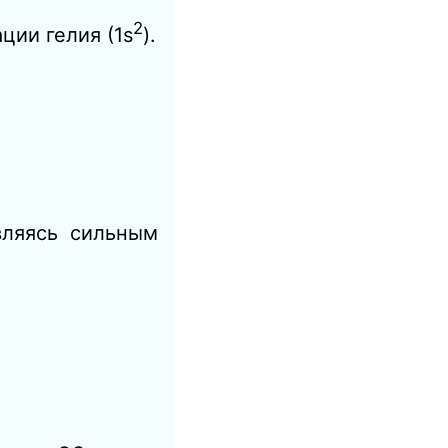
2
ции гелия (
1
s
).
вляясь сильным