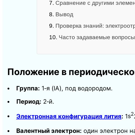
7.
Сравнение с другими элеме
8.
Вывод
9.
Проверка знаний: электроот
10.
Часто задаваемые вопросы
Положение в периодическо
Группа:
1‑я (IA), под водородом.
Период:
2‑й.
2
Электронная конфигурация лития
:
1
s
Валентный электрон:
один электрон н