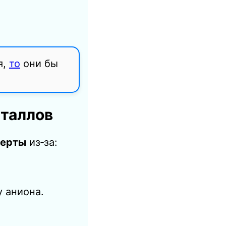
я,
то
они бы
еталлов
черты
из‑за:
у аниона.