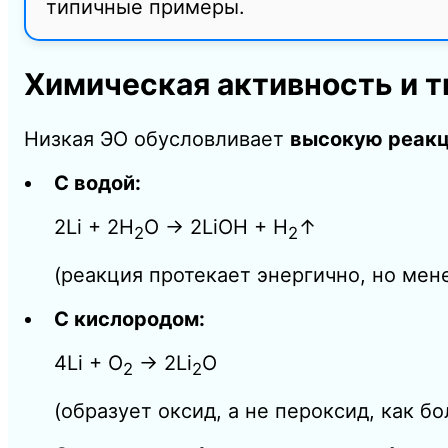
типичные примеры.
Химическая активность и 
Низкая ЭО обусловливает
высокую реакц
С водой:
2
Li
+
2
H
O
→
2
LiOH
+
H
↑
2
2
(реакция протекает энергично, но мене
С кислородом:
4
Li
+
O
​
→
2
Li
O
2
2
(образует оксид, а не пероксид, как 