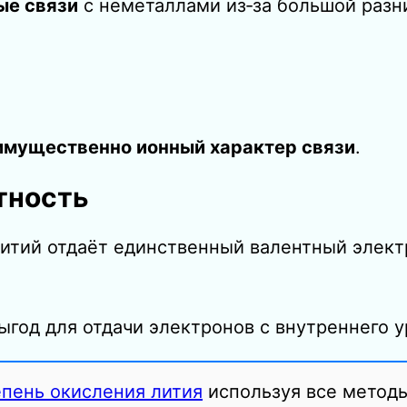
ые связи
с неметаллами из‑за большой разн
имущественно ионный характер связи
.
тность
итий отдаёт единственный валентный элект
ыгод для отдачи электронов с внутреннего у
епень окисления лития
используя все методы