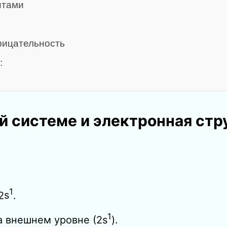
нтами
рицательность
:
й системе и электронная стр
1
2
s
.
1
а внешнем уровне (
2
s
).