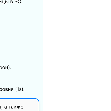
ицы в ЭО.
рон).
ровня (
1
s
).
, а также