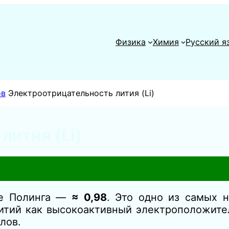
Физика
Химия
Русский я
ов
Электроотрицательность лития (Li)
лития (Li)
ле Полинга —
≈ 0,98
. Это одно из самых н
Литий как высокоактивный электроположите
лов.