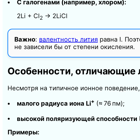
С галогенами (например, хлором):
2
Li
+
Cl
​
→
2
LiCl
2
Важно
:
валентность лития
равна I. Поэ
не зависели бы от степени окисления.
Особенности, отличающие 
Несмотря на типичное ионное поведение
+
малого радиуса иона
Li
(≈ 76 пм);
высокой поляризующей способности
Примеры: