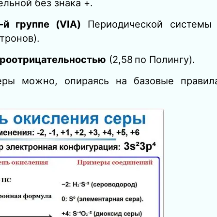
льной без знака +.
‑й группе (VIA)
Периодической системы 
тронов).
троотрицательностью
(2,58 по Полингу).
серы можно, опираясь на базовые прави
.