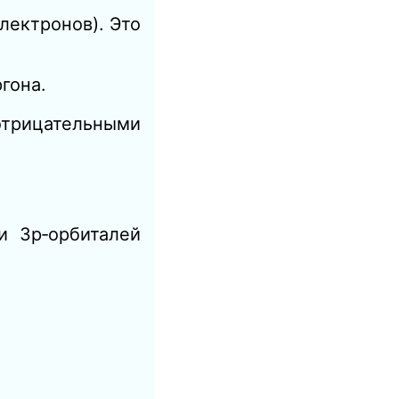
лектронов). Это
гона.
оотрицательными
и 3p‑орбиталей