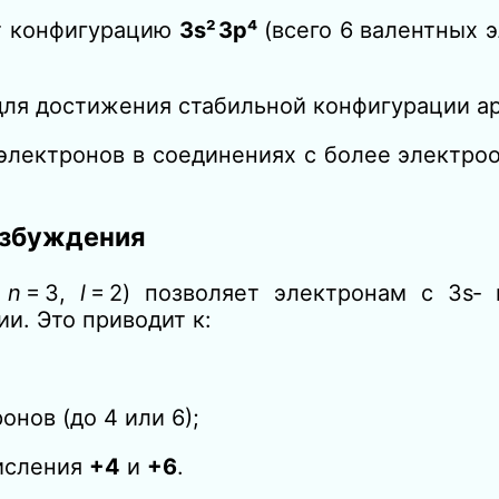
т конфигурацию
3s² 3p⁴
(всего 6 валентных э
для достижения стабильной конфигурации ар
х электронов в соединениях с более электр
озбуждения
и
n
= 3,
l
= 2) позволяет электронам с 3s‑ 
и. Это приводит к:
нов (до 4 или 6);
исления
+4
и
+6
.