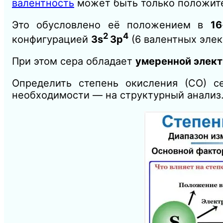
валентность
может быть только положите
Это обусловлено её положением в
16
2
4
конфигурацией
3s
3p
(6 валентных элек
При этом сера обладает
умеренной элек
Определить степень окисления (СО) 
необходимости — на структурный анализ