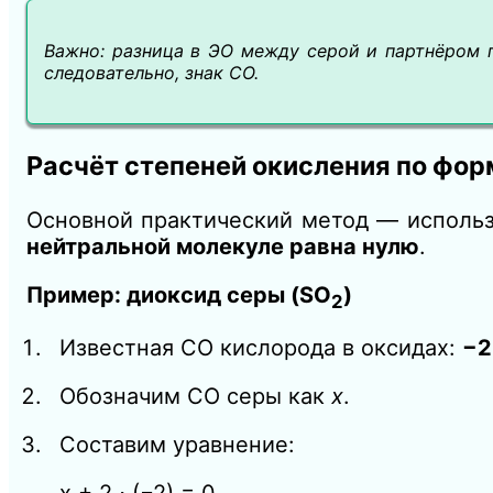
Важно:
разница в ЭО между серой и партнёром п
следовательно, знак СО.
Расчёт степеней окисления по фо
Основной практический метод — исполь
нейтральной молекуле равна нулю
.
Пример: диоксид серы (SO
)
2
Известная СО кислорода в оксидах:
−2
Обозначим СО серы как
x
.
Составим уравнение: