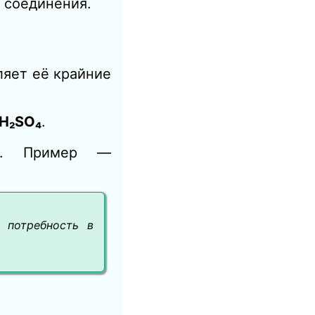
 соединения.
ляет её крайние
H₂SO₄
.
 −2. Пример —
 потребность в