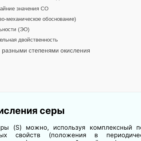
райние значения СО
во‑механическое обоснование)
ьности (ЭО)
ельная двойственность
 разными степенями окисления
кисления серы
еры (S) можно, используя комплексный п
ых свойств (положения в периодичес