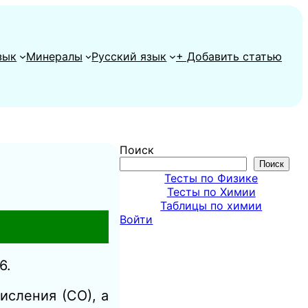
зык
Минералы
Русский язык
+ Добавить статью
Поиск
Поиск
Тесты по Физике
Тесты по Химии
Таблицы по химии
Войти
6.
исления (СО), а