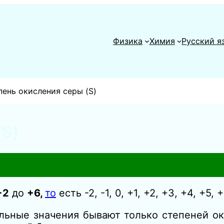
Физика
Химия
Русский я
пень окисления серы (S)
(S)
−2
до
+6,
то
есть -2, -1, 0, +1, +2, +3, +4, +5, +
льные значения бывают только степеней ок