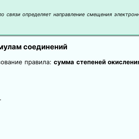
о связи определяет направление смещения электронн
рмулам соединений
зование правила:
сумма степеней окисления
.