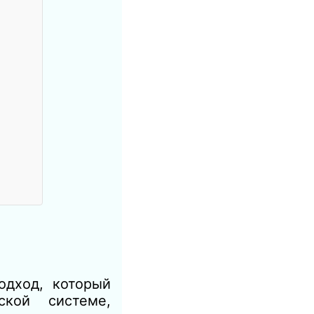
одход, который
кой системе,