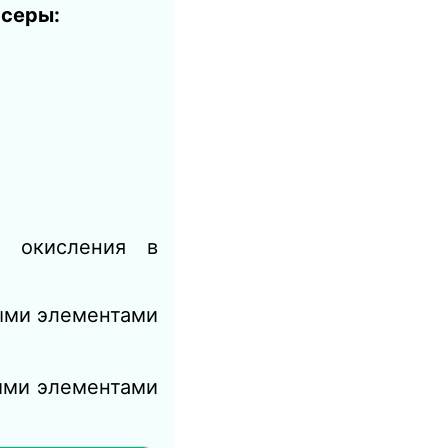
 серы:
и окисления в
ными элементами
ными элементами