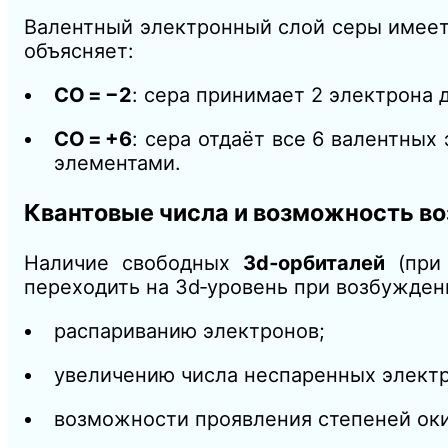
Валентный электронный слой серы имее
объясняет:
СО = −2
: сера принимает 2 электрона 
СО = +6
: сера отдаёт все 6 валентны
элементами.
Квантовые числа и возможность в
Наличие свободных
3d‑орбиталей
(пр
переходить на 3d‑уровень при возбуждени
распариванию электронов;
увеличению числа неспаренных электро
возможности проявления степеней ок