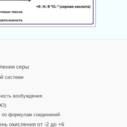
сления серы
ой системе
ность возбуждения
ЭО)
я по формулам соединений
нь окисления от -2 до +6