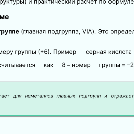
руктуры) и практический расчёт по формуле
еме
группе
(главная подгруппа, VIA). Это опреде
омеру группы (+6). Пример — серная кислота
считывается как 8 − номер группы =
тает для неметаллов главных подгрупп и отражает