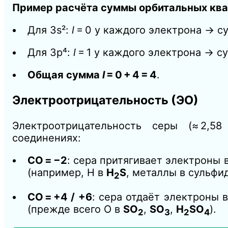
Пример расчёта суммы орбитальных ква
Для 3s²:
l
= 0 у каждого электрона → сум
Для 3p⁴:
l
= 1 у каждого электрона → сумма
Общая сумма
l
= 0 + 4 = 4
.
Электроотрицательность (ЭО)
Электроотрицательность серы (≈ 2,5
соединениях:
СО = −2
: сера притягивает электроны
(например, H в
H
S
, металлы в сульфид
2
СО = +4 / +6
: сера отдаёт электроны
(прежде всего O в
SO
,
SO
,
H
SO
).
2
3
2
4