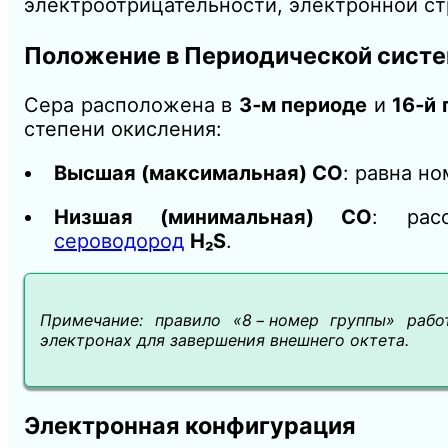
электроотрицательности, электронной ст
Положение в Периодической сист
Сера расположена в
3‑м периоде
и
16‑й 
степени окисления:
Высшая (максимальная) СО
: равна н
Низшая (минимальная) СО
: рас
сероводород
H₂S
.
Примечание:
правило «8 − номер группы» рабо
электронах для завершения внешнего октета.
Электронная конфигурация