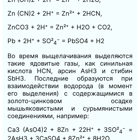
Zn (CN)2 + 2H⁺ = Zn²⁺ + 2HCN,
ZnCO3 + 2H⁺ = Zn²⁺ + H2O + CO2,
Pb + 2H⁺ + SO²
⁻ = PbSO4 + H2
4
Во время выщелачивания выделяются
такие ядовитые газы, как синильная
кислота HCN, арсин АsН3 и стибин
SbH3. Последние образуются при
взаимодействии водорода (в момент
его выделения) с содержащимися в
золото-цинковом осадке
мышьяковистыми и сурьмянистыми
соединениями, например:
Са3 (AsО4)2 + 8Zn + 22Н⁺ + 3SO²
⁻ =
4
2AsH3 + 3CaSО4 + 8Zn²⁺ + 8H2О.