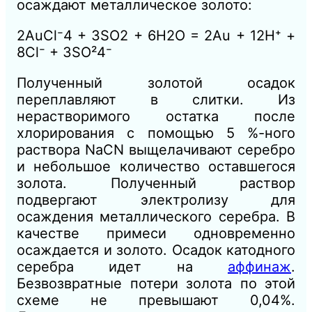
осаждают металлическое золото:
2АuСl⁻4 + 3SO2 + 6Н2O = 2Au + 12Н⁺ +
8Сl⁻ + 3SO²4⁻
Полученный золотой осадок
переплавляют в слитки. Из
нерастворимого остатка после
хлорирования с помощью 5 %-ного
раствора NaCN выщелачивают серебро
и небольшое количество оставшегося
золота. Полученный раствор
подвергают электролизу для
осаждения металлического серебра. В
качестве примеси одновременно
осаждается и золото. Осадок катодного
серебра идет на
аффинаж
.
Безвозвратные потери золота по этой
схеме не превышают 0,04%.