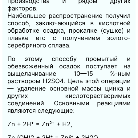
производства и рядом других
факторов.
Наибольшее распространение получил
способ, заключающийся в кислотной
обработке осадка, прокалке (сушке) и
плавке его с получением золото-
серебряного сплава.
По этому способу промытый и
обезвоженный осадок поступает на
выщелачивание 10—15 %-ным
раствором H2SO4. Цель этой операции
— удаление основной массы цинка и
других кислоторастворимых
соединений. Основными реакциями
являются следующие:
Zn + 2H⁺ = Zn²⁺ + H2,
Zn (OH)2 + 2H⁺ = Zn²⁺ + 2H2O,