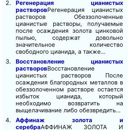
Регенерация цианистых
растворов
Регенерация цианистых
растворов Обеззолоченные
цианистые растворы, получаемые
после осаждения золота цинковой
пылью, содержат довольно
значительное количество
свободного цианида, а также…
Восстановление цианистых
растворов
Восстановление
цианистых растворов После
осаждения благородных металлов в
обеззолоченном растворе остается
избыток цианида, который
необходимо возвратить на
выщелачивание либо обезвредить…
Аффинаж золота и
серебра
АФФИНАЖ ЗОЛОТА И