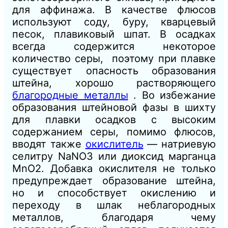
для аффинажа. В качестве флюсов
используют соду, буру, кварцевый
песок, плавиковый шпат. В осадках
всегда содержится некоторое
количество серы, поэтому при плавке
существует опасность образования
штейна, хорошо растворяющего
благородные металлы
. Во избежание
образования штейновой фазы в шихту
для плавки осадков с высоким
содержанием серы, помимо флюсов,
вводят также
окислитель
— натриевую
селитру NaNО3 или диоксид марганца
МnO2. Добавка окислителя не только
предупреждает образование штейна,
но и способствует окислению и
переходу в шлак неблагородных
металлов, благодаря чему