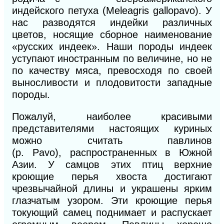
индейского петуха
(Meleagris gallopavo).
У
нас разводятся индейки различных
цветов, носящие сборное наименование
«русских инд
ее
к». Наши породы индеек
уступают иностранным по величине, но не
по качеству мяса, превосходя по своей
выносливости и плодовитости западные
породы.
Пожалуй, наиболее красивыми
представителями настоящих куриных
можно считать павлинов
(p.
Pavo),
распространенных в Южной
Азии. У самцов этих птиц верхние
кроющие перья хвоста достигают
чрезвычайной длины и украшены ярким
глазчатым узором. Эти кроющие перья
токующий самец поднимает
и
распускает