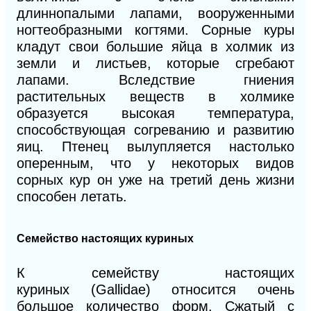
длиннопалыми лапами, вооруженными
ногтеобразными когтями. Сорные куры
кладут свои большие яйца в холмик из
земли и листьев, которые сгре
бают
лапами.
Вследствие гниения
растительных веществ в холмике
образуется
высокая
температура,
способствующая согреванию и развитию
яиц. Птенец вылу
пляется настолько
оперенным, что у некоторых видов
сорных кур он уже на тре
тий день жизни
способен летать.
Семейство
настоящих куриных
К
семейству настоящих
куриных
(Gall
idае)
относится очень
большое количество форм. Сжатый с