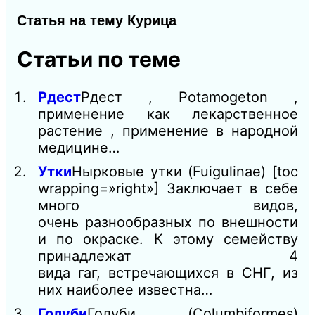
Статья на тему Курица
Статьи по теме
Рдест
Рдест , Potamogeton ,
применение как лекарственное
растение , применение в народной
медицине…
Утки
Нырковые утки (Fuigulinae) [toc
wrapping=»right»] Заключает в себе
много видов,
очень разнообразных по внешности
и по окраске. К этому семейству
принадлежат 4
вида гаг, встречающихся в СНГ, из
них наиболее известна…
Голуби
Голуби (Columbiformes)