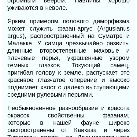
огромным веером. Павлины хорошо
уживаются в неволе.
Ярким примером полового диморфизма
может служить фазан-аргус
(Argusianus
argus),
распространенный на Суматре и
Малакке. У самца чрезвычайно развиты
длинные второстепенные маховые и
плечевые перья, украшенные узором
темных глазков. Токующий самец,
пригибая голову к земле, распускает это
красивое глазчатое оперение
и
высоко
поднимает хвост
с
далеко выступающими
средними рулевыми перьями.
Необыкновенное разнообразие
и
красота
окрасок свойственны фазанам,
которые
в
нашей фауне широко
распространены от Кавказа и через