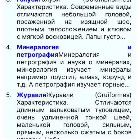
Характеристика. Современные виды
отличаются небольшой головой,
посаженной на изящной шее,
плотным телосложением и клювом
с мягкой восковицей. Лапы густо…
Минералогия и
петрография
Минералогия и
петрография и науки о минералах,
минералогия изучает минералы
например прустит, алмаз, корунд и
т.д. А петрография изучает горные…
Журавли
Журавли (Gruiformes)
Характеристика. Отличаются
длинным вальковатым туловищем,
очень удлиненной тонкой шеей,
маленькой головой, сильным,
прямым, несколько сжатым с боков