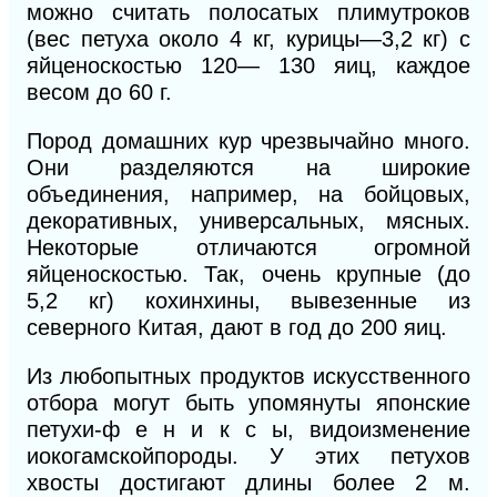
можно считать полосатых пли
мутроков
(вес петуха около 4 кг, курицы—3,2 кг) с
яйценоскостью 120— 130 яиц, каждое
весом до 60 г.
Пород домашних кур чрезвычайно много.
Они разделяются на широкие
объединения, например, на бойцовых,
декоративных, универсальных, мясных.
Некоторые отличаются огромной
яйценоскостью. Так, очень крупные (до
5,2 кг) кохинхины, вывезенные из
северного Китая, дают в год до 200 яиц.
Из любопытных продуктов искусственного
отбора могут быть упомянуты японские
петухи-ф е н и к с ы, видоизменение
иокогамскойпороды.
У
этих петухов
хвосты достигают длины более 2 м.