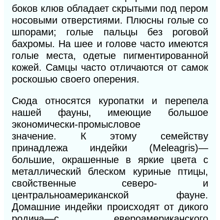
боков клюв обладает
скрытыми под пером
носовыми отверстиями. Плюсны голые со
шпорами; голые пальцы без роговой
бахромы. На шее и голове часто имеются
голые места, одетые пигментированной
кожей. Самцы часто отличаются от самок
роскошью
своего оперения.
Сюда относятся куропатки и перепела
нашей фауны, имеющие
большое
экономически-промысловое
значение.
К
этому семейству
принадлежа
индейки
(Meleagris)—
большие, окрашенные в яркие цвета с
металлический блеском куриные птицы,
свойственные северо- и
центральноамериканской
фауне.
Домашние индейки происходят от дикого
родича—с евероамериканского