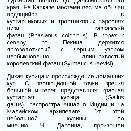
Туркестан вплоть до Дальневосточного
края. На Кавказе местами весьма обычен
водящийся в
кустарниковых
и
тростниковых зарослях
низин кавказский
фазан
(Phasianus
colchicus).
В горах к
северу от Пекина держится
яркозолотистый
с
черным узором
необыкновенно длиннохвостый
королевский фазан
(Syrmaticus reevisi).
Дикая курица и происхождение домашних
кур. С эволюционной точки зрения
большой интерес представляет красная
кустарная курица (Gal
lus
gallus),
распространенная в Индии
и
на
Малайском архипелаге. От этой
небольшой курицы, по
мнению
Ч.
Дарвина, произошли