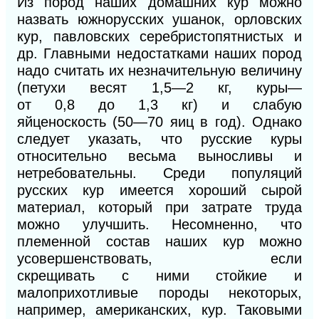
Из пород наших домашних кур можно
назвать южнорусских ушанок, орловских
кур, павловских серебристопятнистых и
др. Главными недостатками наших пород
надо считать их незначительную величину
(петухи весят
1,5—2
кг, куры—
от
0,8
до
1
,3
кг) и слабую
яйценоскость
(50—70
яиц в год). Однако
следует указать, что русские куры
относительно весьма выносливы и
нетребовательны. Среди популяций
русских кур имеется хороший сырой
материал, который при затрате труда
можно улучшить. Несомненно, что
племенной состав наших кур можно
усовершенствовать, если
скрещивать
с
ними стойкие и
малоприхотливые породы некоторых,
например, американских, кур. Таковыми