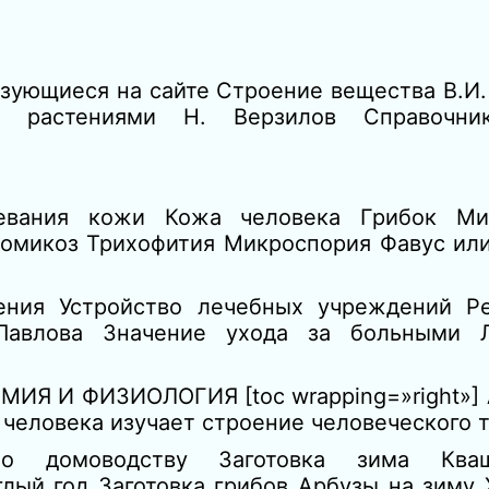
зующиеся на сайте Строение вещества В.И.
 растениями Н. Верзилов Справочни
евания кожи Кожа человека Грибок Ми
ромикоз Трихофития Микроспория Фавус ил
ения Устройство лечебных учреждений Р
авлова Значение ухода за больными Л
МИЯ И ФИЗИОЛОГИЯ [toc wrapping=»right»] 
 человека изучает строение человеческого т
о домоводству Заготовка зима Кваш
лый год Заготовка грибов Арбузы на зиму