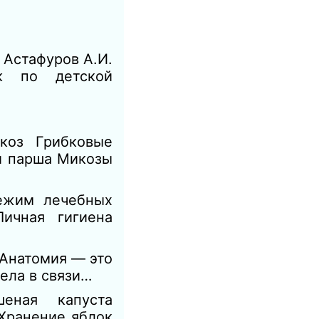
 Астафуров А.И.
к по детской
коз Грибковые
и парша Микозы
ежим лечебных
ичная гигиена
Анатомия — это
ела в связи…
еная капуста
 Хранение яблок