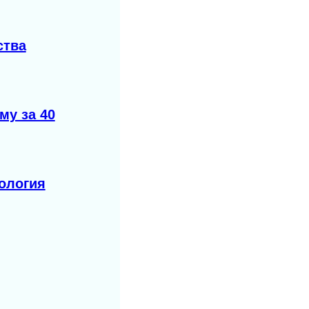
ства
му за 40
ология