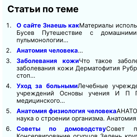
Статьи по теме
О сайте Знаешь как
Материалы исполь
Бусев Путешествие с домашними
пульмонологии…
Анатомия человека
…
Заболевания кожи
Что такое забол
заболевания кожи Дерматофития Руб
стоп…
Уход за больными
Лечебные учрежд
учреждений Основы учения И П П
медицинского…
Анатомия физиология человека
АНАТО
наука о строении организма. Анатомия
Советы по домоводству
Совет п
Консервирование огурцов Зелень круг