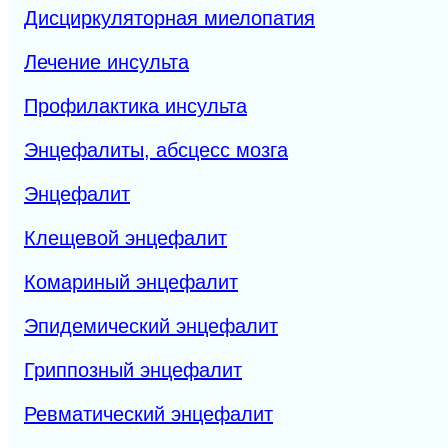
Дисциркуляторная миелопатия
Лечение инсульта
Профилактика инсульта
Энцефалиты, абсцесс мозга
Энцефалит
Клещевой энцефалит
Комариный энцефалит
Эпидемический энцефалит
Гриппозный энцефалит
Ревматический энцефалит