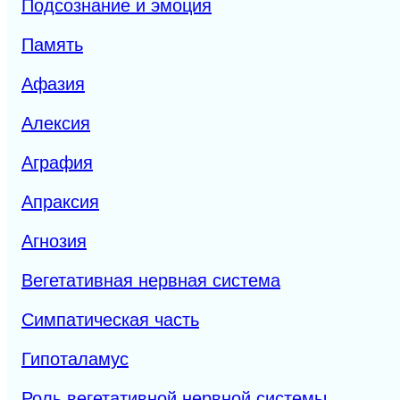
Подсознание и эмоция
Память
Афазия
Алексия
Аграфия
Апраксия
Агнозия
Вегетативная нервная система
Симпатическая часть
Гипоталамус
Роль вегетативной нервной системы