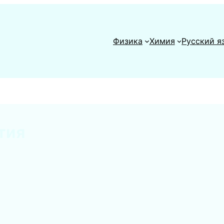
Физика
Химия
Русский я
тия