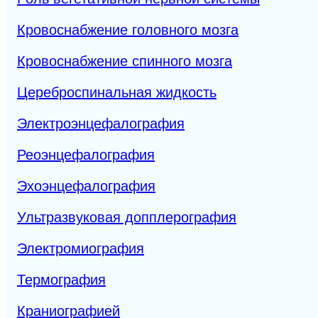
Кровоснабжение головного мозга
Кровоснабжение спинного мозга
Цереброспинальная жидкость
Электроэнцефалография
Реоэнцефалография
Эхоэнцефалография
Ультразвуковая допплерография
Электромиография
Термография
Краниографией