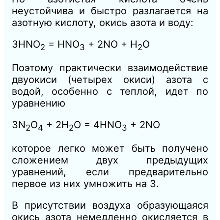
неустойчива и быстро разлагается на
азотную кислоту, окись азота и воду:
3HNO
= HNO
+ 2NO + Н
O
2
3
2
Поэтому практически взаимодействие
двуокиси (четырех окиси) азота с
водой, особенно с теплой, идет по
уравнению
3N
O
+ 2Н
O = 4HNO
+ 2NO
2
4
2
3
которое легко может быть получено
сложением двух предыдущих
уравнений, если предварительно
первое из них умножить на 3.
В присутствии воздуха образующаяся
окись азота немедленно окисляется в