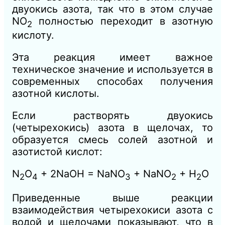
двуокись азота, так что в этом случае
NO
полностью переходит в азотную
2
кислоту.
Эта реакция имеет важное
техническое значение и используется в
современных способах получения
азотной кислоты.
Если растворять двуокись
(четырехокись) азота в щелочах, то
образуется смесь солей азотной и
азотистой кислот:
N
O
+ 2NaOH = NaNO
+ NaNO
+ H
O
2
4
3
2
2
Приведенные выше реакции
взаимодействия четырехокиси азота с
водой и щелочами показывают, что в