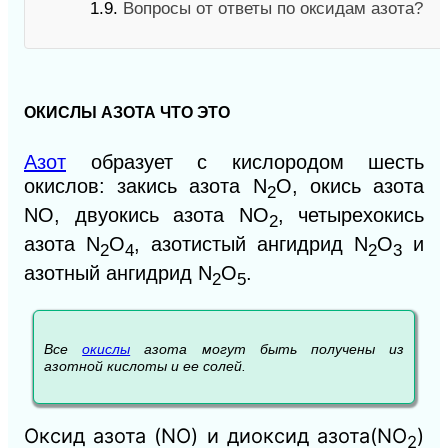
1.9.
Вопросы от ответы по оксидам азота?
ОКИСЛЫ АЗОТА ЧТО ЭТО
Азот
образует с кислородом шесть
окислов: закись азота N
O, окись азота
2
NO, двуокись азота NO
, четырехокись
2
азота
N
O
,
азотистый ангидрид
N
O
и
2
4
2
3
азотный ангидрид
N
O
.
2
5
Все
окислы
азота могут быть получены из
азотной кислоты и ее солей.
Оксид азота (NO) и диоксид азота(NO
)
2