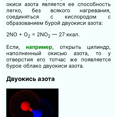
окиси азота является ее способность
легко, без всякого нагревания,
соединяться с кислородом с
образованием бурой двуокиси азота:
2NO + О
= 2NO
— 27 ккал.
2
2
Если,
например
, открыть цилиндр,
наполненный окисью азота, то у
отверстия его тотчас же появляется
бурое облако двуокиси азота.
Двуокись азота