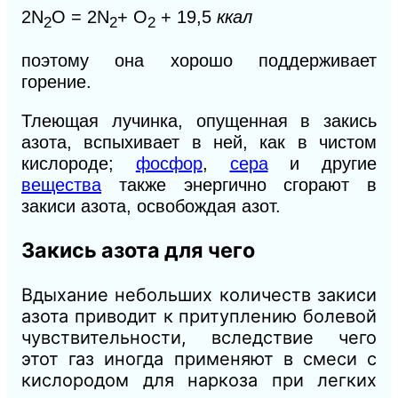
2N
O = 2N
+ O
+ 19,5
ккал
2
2
2
поэтому она хорошо поддерживает
горение.
Тлеющая лучинка, опущенная в закись
азота, вспыхивает в ней, как в чистом
кислороде;
фосфор
,
сера
и другие
вещества
также энергично сгорают в
закиси азота, освобождая азот.
Закись азота для чего
Вдыхание небольших количеств закиси
азота приводит к притуплению болевой
чувствительности, вследствие чего
этот газ иногда применяют в смеси с
кислородом для наркоза при легких