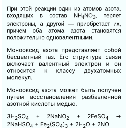
При этой реакции один из атомов азота,
входящих в состав
NH
NO
,
теряет
4
3
электроны, а другой — приобретает их,
причем оба атома азота становятся
положительно одновалентными.
Монооксид азота представляет собой
бесцветный газ. Его структура связи
включает валентный электрон и он
относится к классу двухатомных
молекул.
Монооксид азота может быть получен
путем восстановления разбавленной
азотной кислоты медью.
3H
SO
+ 2NaNO
+ 2FeSO
→
2
4
2
4
2NaHSO
+ Fe
(SO
)
+ 2H
O + 2NO
4
2
4
3
2