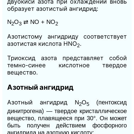
двуокиси азота при охлаждении вновь
образует азотистый ангидрид:
N
O
⇄ NO + NO
2
3
2
Азотистому ангидриду соответствует
азотистая кислота HNO
.
2
Триоксид азота представляет собой
темно-синее кислотное твердое
вещество.
Азотный ангидрид
Азотный ангидрид
N
O
(пентоксид
2
5
динитрогена) — твердое кристаллическое
вещество, плавящееся при 30°. Он может
быть получен действием фосфорного
ангидрида на азотную кислоту: