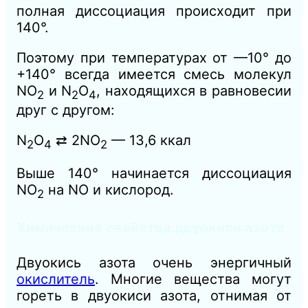
полная диссоциация происходит при
140°.
Поэтому при температурах от —10° до
+140° всегда имеется смесь молекул
NO
и N
О
, находящихся в равновесии
2
2
4
друг с другом:
N
О
⇄ 2NО
— 13,6 ккал
2
4
2
Выше 140° начинается диссоциация
NО
на NO и кислород.
2
Химические свойства двуокиси азота
Двуокись азота очень энергичный
окислитель
. Многие вещества могут
гореть в двуокиси азота, отнимая от