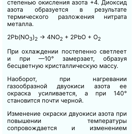
степенью окисления азота +4. Диоксид
азота образуется в результате
термического разложения нитрата
металла.
2Pb(NO
)
→ 4NO
+ 2PbO + O
3
2
2
2
При охлаждении постепенно светлеет
и при —10° замерзает, образуя
бесцветную кристаллическую массу.
Наоборот, при нагревании
газообразной двуокиси азота ее
окраска усиливается, а при 140°
становится почти черной.
Изменение окраски двуокиси азота при
повышении температуры
сопровождается и изменением