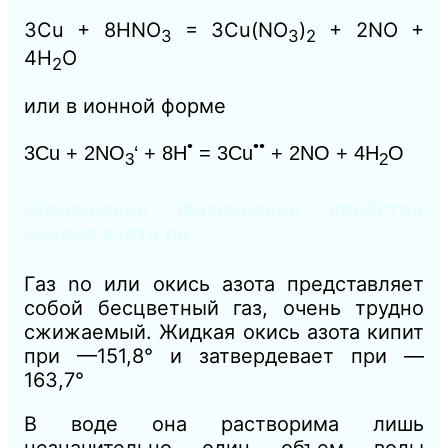
3Cu + 8HNO
= 3Cu(NO
)
+ 2NO +
3
3
2
4Н
O
2
или в ионной форме
•
••
3Cu + 2NO
‘ + 8H
= 3Cu
+ 2NO + 4H
O
3
2
Химические физические свойства
оксида азота no
Газ no или окись азота представляет
собой бесцветный газ, очень трудно
сжижаемый. Жидкая окись азота кипит
при —151,8° и затвердевает при —
163,7°
В воде она растворима лишь
незначительно один объем воды