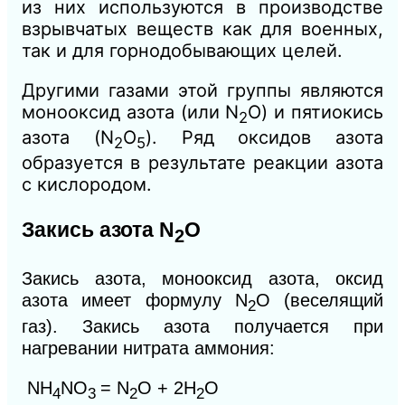
из них используются в производстве
взрывчатых веществ как для военных,
так и для горнодобывающих целей.
Другими газами этой группы являются
монооксид азота (или N
O) и пятиокись
2
азота (N
O
). Ряд оксидов азота
2
5
образуется в результате реакции азота
с кислородом.
Закись азота
N
O
2
Закись азота, монооксид азота, оксид
азота имеет формулу
N
O (веселящий
2
газ).
Закись азота получается при
нагревании нитрата аммония:
NH
NO
= N
O + 2H
O
4
3
2
2