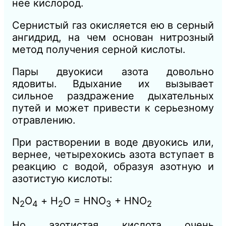
нее кислород.
Сернистый газ окисляется ею в серный
ангидрид, на чем основан нитрозный
метод получения серной кислоты.
Пары двуокиси азота довольно
ядовиты. Вдыхание их вызывает
сильное раздражение дыхательных
путей и может привести к серьезному
отравлению.
При растворении в воде двуокись или,
вернее, четырехокись азота вступает в
реакцию с водой, образуя азотную и
азотистую кислоты:
N
O
+ Н
O = HNO
+ HNО
2
4
2
3
2
Но азотистая кислота очень