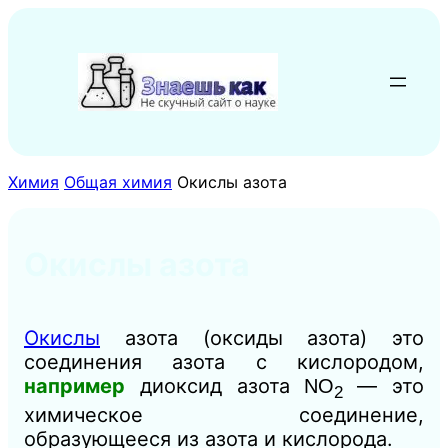
Перейти
к
содержимому
Химия
Общая химия
Окислы азота
Окислы азота
Окислы
азота (оксиды азота) это
соединения азота с кислородом,
например
диоксид азота
— это
NO
2
химическое соединение,
образующееся из азота и кислорода.