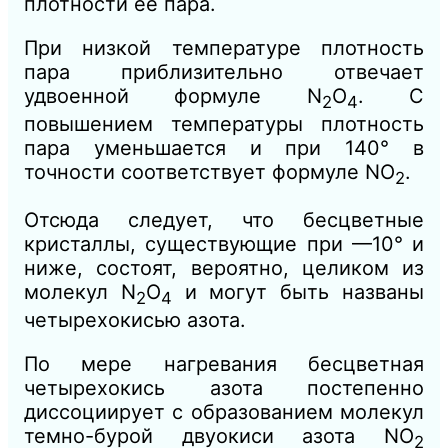
плотности ее пара.
При низкой температуре плотность
пара приблизительно отвечает
удвоенной формуле N
O
. С
2
4
повышением температуры плотность
пара уменьшается и при 140° в
точности соответствует формуле NО
.
2
Отсюда следует, что бесцветные
кристаллы, существующие при —10° и
ниже, состоят, вероятно, целиком из
молекул N
О
и могут быть названы
2
4
четырехокисью азота.
По мере нагревания бесцветная
четырехокись азота постепенно
диссоциирует с образованием молекул
темно-бурой двуокиси азота NО
2