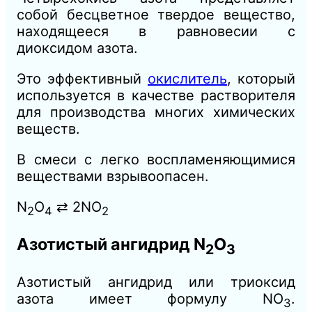
собой бесцветное твердое вещество,
находящееся в равновесии с
диоксидом азота.
Это эффективный
окислитель
, который
используется в качестве растворителя
для производства многих химических
веществ.
В смеси с легко воспламеняющимися
веществами взрывоопасен.
N
O
⇄ 2NO
2
4
2
Азотистый ангидрид N
O
2
3
Азотистый ангидрид или триоксид
азота имеет формулу NO
.
3