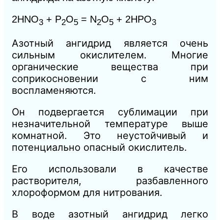
2HNO
+ Р
O
= N
O
+ 2НРО
3
2
5
2
5
3
Азотный ангидрид является очень
сильным окислителем. Многие
органические вещества при
соприкосновении с ним
воспламеняются.
Он подвергается сублимации при
незначительной температуре выше
комнатной. Это неустойчивый и
потенциально опасный окислитель.
Его использовали в качестве
растворителя, разбавленного
хлороформом для нитрования.
В воде азотный ангидрид легко