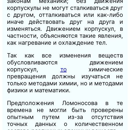
законам механики; без движения
корпускулы не мо­гут сталкиваться друг
с другом, отталкиваться или как-либо
иначе действовать друг на друга и
изменяться. Движением кор­пускул, в
частности, объясняются такие явления,
как нагревание и охлаждение тел.
Так как все изменения веществ
обусловли­ваются движением
корпускул,
то
химические
превращения должны изучаться не
только методами химии, но и методами
фи­зики и математики.
Предположения Ломоносова в те
времена не могли быть про­верены
опытным путем из-за отсутствия
точных данных о количе­ственном