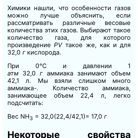
Химики нашли, что особенности газов
можно лучше объяснить, если
рассматривать различные весовые
количества этих газов. Выбирают такое
количество газа, для которого
произведение
PV
такое же, как и для
32,0
г
кислорода.
При 0°С и давлении 1
атм
32,0
г
аммиака занимают объем
42,1 л. Мы взяли слишком много
аммиака-. Количество аммиака,
занимающее объем 22,4 л, легко
подсчитать:
Вес NH
= 32,0(22,4/42,1)= 17,0
г
3
Некоторые свойства