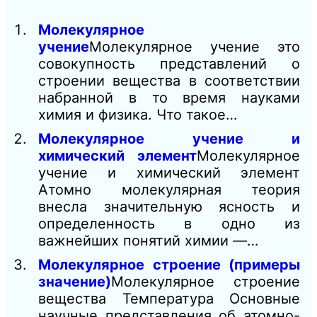
Молекулярное
учение
Молекулярное учение это
совокупность представлений о
строении вещества в соответствии
набранной в то время науками
химия и физика. Что такое…
Молекулярное учение и
химический элемент
Молекулярное
учение и химический элемент
Атомно молекулярная теория
внесла значительную ясность и
определен­ность в одно из
важнейших понятий химии —…
Молекулярное строение (примеры
значение)
Молекулярное строение
вещества Температура Основные
научные представления об атомно-