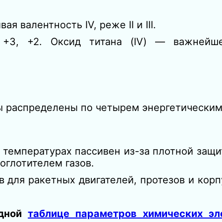
ая валентность IV, реже II и III.
, +3, +2. Оксид титана (IV) — важнейш
ы распределены по четырем энергетическим
 температурах пассивен из-за плотной защи
оглотителем газов.
в для ракетных двигателей, протезов и кор
одной
таблице параметров химических эл