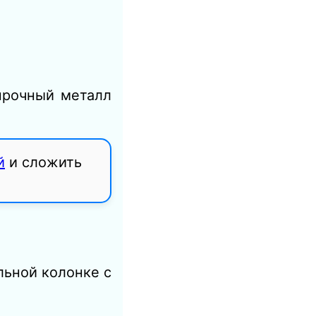
 прочный металл
й
и сложить
льной колонке с