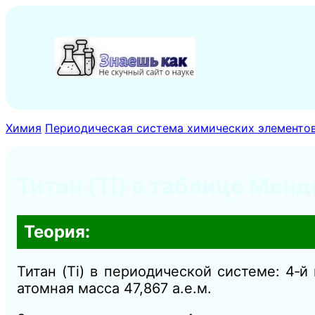
Перейти
к
содержимому
Химия
Периодическая система химических элементо
Титан (Ti) в таблице Менд
Теория:
Титан (Ti) в периодической системе: 4‑й
атомная масса 47,867 а.е.м.