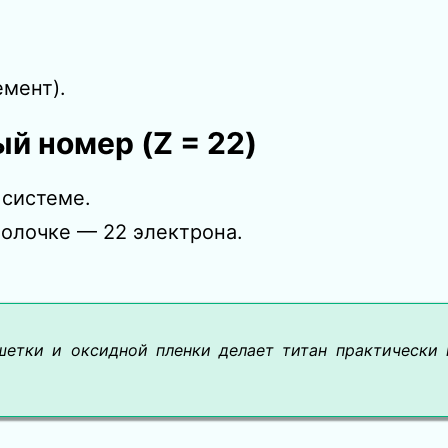
емент).
й номер (Z = 22)
 системе.
болочке — 22 электрона.
шетки и оксидной пленки делает титан практически