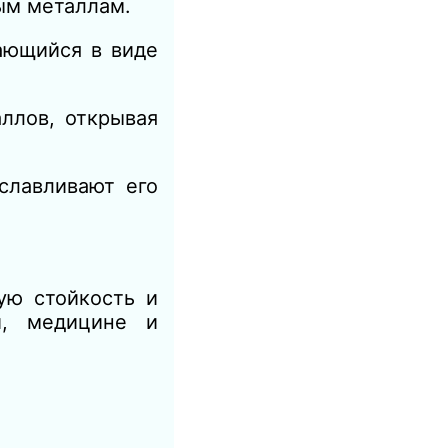
ым металлам.
ающийся в виде
ллов, открывая
славливают его
ую стойкость и
и, медицине и