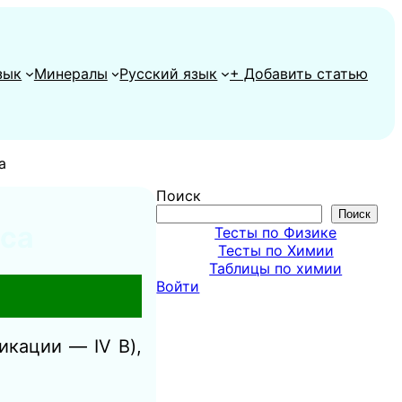
зык
Минералы
Русский язык
+ Добавить статью
а
Поиск
Поиск
сса
Тесты по Физике
Тесты по Химии
Таблицы по химии
Войти
икации — IV B),