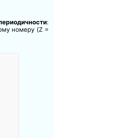
периодичности
:
ому номеру (Z =