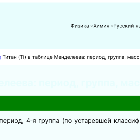
Физика
Химия
Русский я
в
Титан (Ti) в таблице Менделеева: период, группа, масс
елеева: период, группа, ма
 период, 4‑я группа (по устаревшей классиф