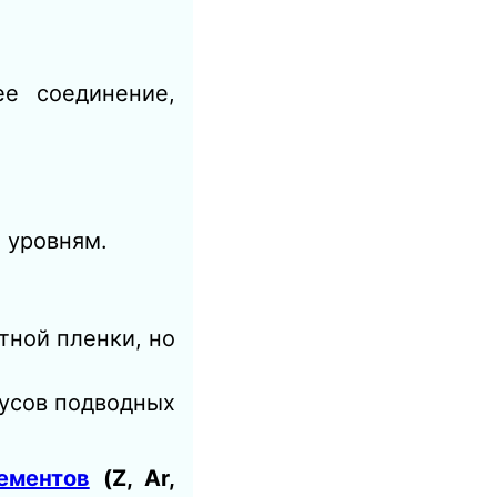
ее соединение,
 уровням.
тной пленки, но
пусов подводных
ементов
(Z, Ar,