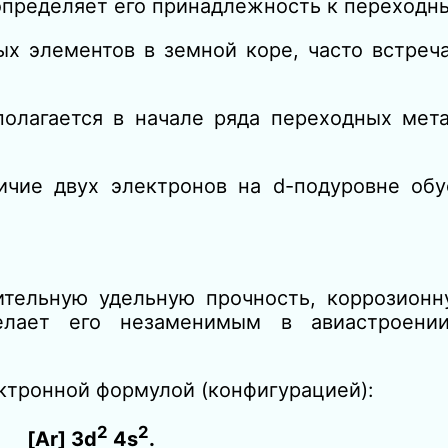
определяет его принадлежность к переходн
х элементов в земной коре, часто встреч
олагается в начале ряда переходных мета
ичие двух электронов на d-подуровне обу
тельную удельную прочность, коррозионн
делает его незаменимым в авиастроени
ктронной формулой (конфигурацией):
2
2
[Ar] 3d
4s
.