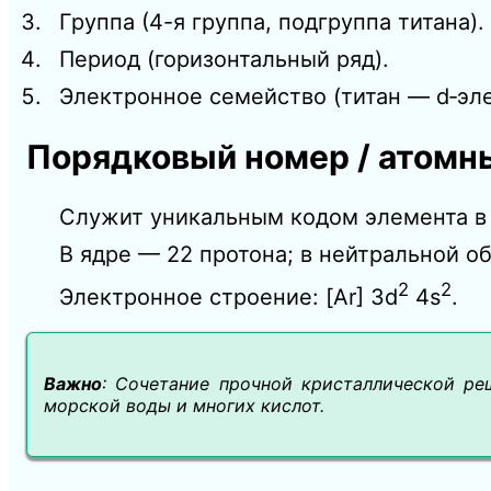
Группа (4-я группа, подгруппа титана).
Период (горизонтальный ряд).
Электронное семейство (титан — d‑эл
Порядковый номер / атомны
Служит уникальным кодом элемента в
В ядре — 22 протона; в нейтральной о
2
2
Электронное строение: [Ar] 3d
4s
.
Важно
: Сочетание прочной кристаллической ре
морской воды и многих кислот.