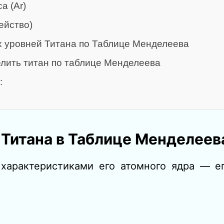
а (Ar)
ейство)
х уровней Титана по Таблице Менделеева
елить титан по таблице Менделеева
:
 Титана в Таблице Менделеев
 характеристиками его атомного ядра — е