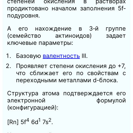
степеней окисления в растворах
продиктовано началом заполнения 5f-
подуровня.
А его нахождение в 3‑й группе
(семейство актиноидов) задает
ключевые параметры:
Базовую
валентность
III.
Проявляет степени окисления до +7,
что сближает его по свойствам с
переходными металлами d-блока.
Структура атома подтверждается его
электронной формулой
(конфигурацией):
4
1
2
[Rn] 5f
6d
7s
.