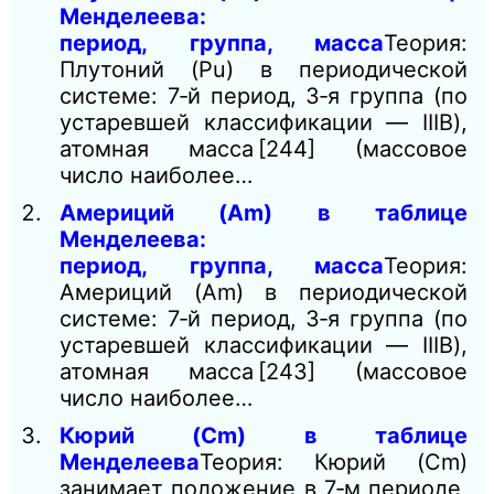
Менделеева:
период, группа, масса
Теория:
Плутоний (Pu) в периодической
системе: 7‑й период, 3‑я группа (по
устаревшей классификации — IIIB),
атомная масса [244] (массовое
число наиболее…
Америций (Am) в таблице
Менделеева:
период, группа, масса
Теория:
Америций (Am) в периодической
системе: 7‑й период, 3‑я группа (по
устаревшей классификации — IIIB),
атомная масса [243] (массовое
число наиболее…
Кюрий (Cm) в таблице
Менделеева
Теория: Кюрий (Cm)
занимает положение в 7‑м периоде,