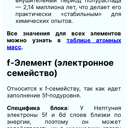
внушительный период полураспада
— 2,14 миллиона лет, что делает его
практически «стабильным» для
химических опытов.
Все значения для всех элементов
можно узнать в
таблице атомных
масс
.
f‑Элемент (электронное
семейство)
Относится к f‑семейству, так как идет
заполнение 5f‑подуровня.
Специфика блока
: У Нептуния
электроны 5f и 6d слоев близки по
энергии, поэтому он может