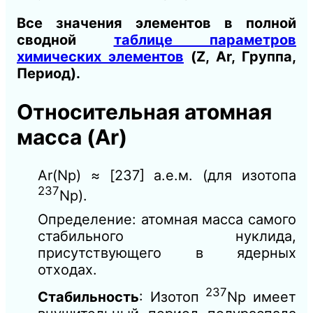
Все значения элементов в полной
сводной
таблице параметров
химических элементов
(Z, Ar, Группа,
Период).
Относительная атомная
масса (Ar)
Ar(Np) ≈ [237] а.е.м. (для изотопа
237
Np).
Определение: атомная масса самого
стабильного нуклида,
присутствующего в ядерных
отходах.
237
Стабильность
: Изотоп
Np имеет