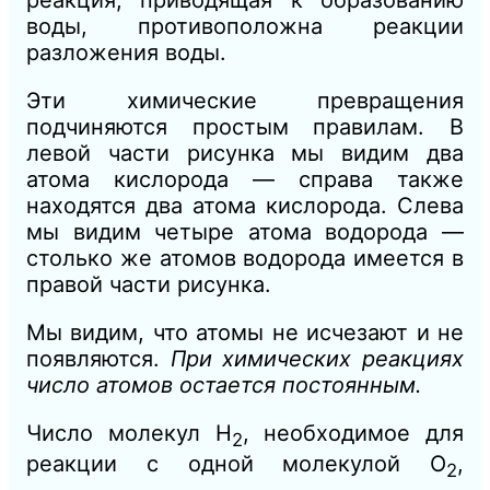
реакция, приводящая к образованию
воды, противоположна реакции
разложения воды.
Эти химические превращения
подчиняются простым правилам. В
левой части рисунка мы видим два
атома кислорода — справа также
находятся два атома кислорода. Слева
мы видим четыре атома водорода —
столько же атомов водорода имеется в
правой части рисунка.
Мы видим, что атомы не исчезают и не
появляются.
При химических реакциях
число атомов остается постоянным.
Число молекул Н
, необходимое для
2
реакции с одной молекулой О
,
2