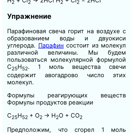
Н
+ C
l
→ 2HC
l
Н
+ С
l
= 2HC
l
2
2
2
2
Упражнение
Парафиновая свеча горит на воздухе с
образованием воды и двуокиси
углерода.
Парафин
состоит из молекул
различной величины. Мы будем
пользоваться молекулярной формулой
С
Н
. 1 моль вещества свечи
25
52
содержит авогадрово число этих
молекул.
Формулы реагирующих веществ
Формулы продуктов реакции
С
Н
+ О
→ Н
О + СО
25
52
2
2
2
Предположим, что сгорел 1
моль