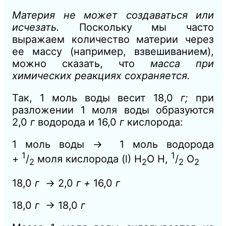
Материя не может создаваться или
исчезать.
Поскольку мы часто
выражаем количество материи через
ее массу (например, взвешиванием),
можно сказать, что
масса при
химических реакциях сохраняется.
Так, 1 моль воды весит 18,0
г;
при
разложении 1 моля воды образуются
2,0
г
водорода и 16,0
г
кислорода:
1 моль воды
→
1 моль водорода
1
1
+
/
моля кислорода (l) Н
О Н,
/
О
2
2
2
2
18,0
г
→
2,0
г +
16,0
г
18,0
г
→
18,0
г