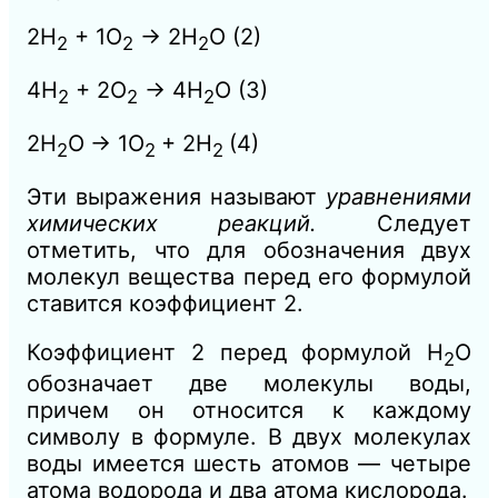
2Н
+ 1O
→
2Н
О
(2)
2
2
2
4Н
+ 2O
→
4H
O
(3)
2
2
2
2
Н
О
→ 1
O
+ 2Н
(4)
2
2
2
Эти выражения называют
уравнениями
химических реакций.
Следует
отметить, что для обозначения двух
молекул вещества перед его формулой
ставится коэффициент 2.
Коэффициент 2 перед формулой Н
О
2
обозначает две молекулы воды,
причем он относится к каждому
символу в формуле. В двух молекулах
воды имеется шесть атомов — четыре
атома водорода и два атома кислорода.