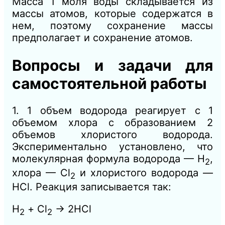
Масса 1 моля воды складывается из
массы атомов, которые содержатся в
нем, поэтому сохранение массы
предполагает и сохранение атомов.
Вопросы и задачи для
самостоятельной работы
1. 1 объем водорода реагирует с 1
объемом хлора с образованием 2
объемов хлористого водорода.
Экспериментально установлено, что
молекулярная формула водорода — Н
,
2
хлора — Сl
и хлористого водорода —
2
HCl. Реакция записывается так:
Н
+ C
l
→ 2HC
l
2
2