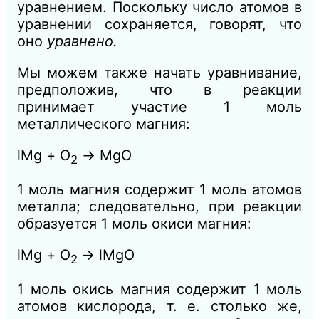
уравнением. Поскольку число атомов в
уравнении сохраняется, говорят, что
оно
уравнено.
Мы можем также начать уравнивание,
предположив, что в реакции
принимает участие 1 моль
металлического магния:
lMg + О
→ MgO
2
1 моль магния содержит 1 моль атомов
металла; следовательно, при реакции
образуется 1 моль окиси магния:
lMg + О
→ lMgO
2
1 моль окись магния содержит 1 моль
атомов кислорода, т. е. столько же,