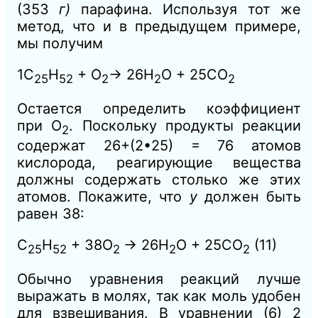
(353
г)
парафина. Используя тот же
метод, что и в предыдущем примере,
мы получим
1
С
Н
+ О
→ 26Н
O + 25СО
25
52
2
2
2
Остается определить коэффициент
при
О
. Поскольку продукты реакции
2
содержат 26+(2•25) = 76 атомов
кислорода, реагирующие вещества
должны содержать столько же этих
атомов. Покажите, что
у
должен быть
равен 38:
С
Н
+ 38
O
→ 26Н
O + 25СО
(11)
25
52
2
2
2
Обычно уравнения реакций лучше
выражать в молях, так как моль удобен
для взвешивания. В уравнении (6) 2