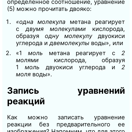
определенное соотношение, уравнение
(5) можно прочитать двояко:
«одна молекула
метана реагирует
с
двумя молекулами
кислорода,
образуя
одну молекулу
двуокиси
углерода и
двемолекулы
воды», или
«1
моль
метана реагирует с
2
молями
кислорода, образуя
1
моль
двуокиси углерода и
2
моля
воды».
Запись уравнений
реакций
Как можно записать уравнение
реакции без предварительного ее
изображения? Напомним, что для этого