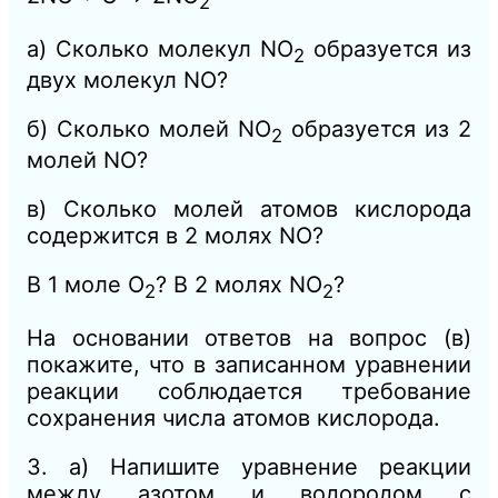
2
а) Сколько молекул N
O
образуется из
2
двух молекул N
O
?
б) Сколько молей NО
образуется из 2
2
молей N
O
?
в) Сколько молей атомов кислорода
содержится в 2 молях N
O
?
В 1 моле
O
? В 2 молях N
O
?
2
2
На основании ответов на вопрос (в)
покажите, что в записанном уравнении
реакции соблюдается требование
сохранения числа атомов кислорода.
3. а) Напишите уравнение реакции
между азотом и водородом с