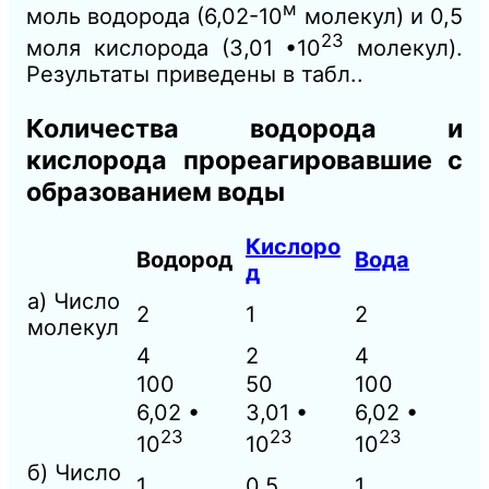
м
моль водорода (6,02-10
молекул) и 0,5
23
моля кислорода (3,01 •10
молекул).
Результаты приведены в табл..
Количества водорода и
кислорода прореагировавшие с
образованием воды
Кислоро
Водород
Вода
д
а) Число
2
1
2
молекул
4
2
4
100
50
100
6,02 •
3,01 •
6,02 •
23
23
23
10
10
10
б) Число
1
0,5
1