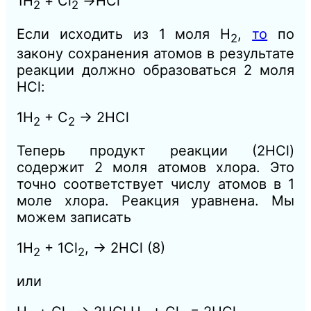
1Н
+ C
l
→НС
l
2
2
Если исходить из 1 моля Н
,
то
по
2
закону сохранения атомов в результате
реакции должно образоваться 2 моля
НСl:
1Н
+ С
→ 2HC
l
2
2
Теперь продукт реакции (2НСl)
содержит 2 моля атомов хлора. Это
точно соответствует числу атомов в 1
моле хлора. Реакция уравнена. Мы
можем записать
1Н
+ 1С
l
, → 2HC
l
(8)
2
2
или