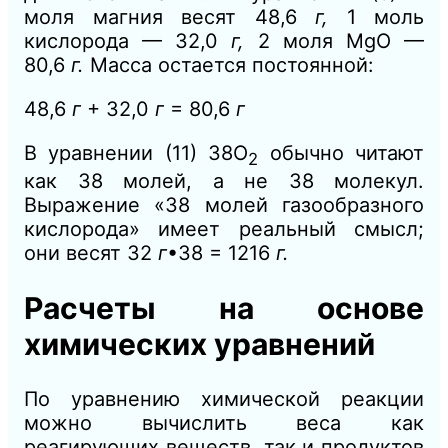
моля магния весят 48,6
г,
1 моль
кислорода — 32,0
г,
2 моля MgO —
80,6
г.
Масса остается постоянной:
48,6
г
+ 32,0
г
= 80,6
г
В уравнении (11) 38O
обычно читают
2
как 38 молей, а не 38 молекул.
Выражение «38 молей газообразного
кислорода» имеет реальный смысл;
они весят 32
г
•38 = 1216
г.
Расчеты на основе
химических уравнений
По уравнению химической реакции
можно вычислить веса как
реагирующих веществ, так и продуктов