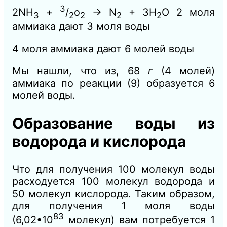
3
2NH
+
/
o
→ N
+ 3Н
О 2 моля
3
2
2
2
2
аммиака
дают
3 моля воды
4 моля аммиака
дают
6 молей воды
Мы нашли, что из, 68
г
(4 молей)
аммиака по реакции (9) образуется 6
молей воды.
Образование воды из
водорода и кислорода
Что для получения 100 молекул воды
расходуется 100 молекул водорода и
50 молекул кислорода. Таким образом,
для получения 1 моля воды
83
(6,02•10
молекул) вам потребуется 1