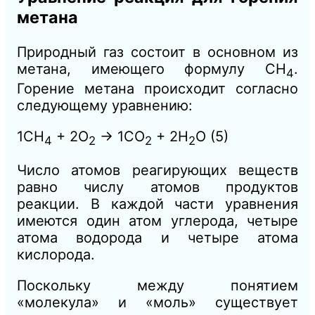
метана
Природный газ состоит в основном из
метана, имеющего формулу СН
.
4
Горение метана происходит согласно
следующему уравнению:
1СН
+ 2О
→ 1СО
+ 2Н
О
(5)
4
2
2
2
Число атомов реагирующих веществ
равно числу атомов продуктов
реакции. В каждой части уравнения
имеются один атом углерода, четыре
атома водорода и четыре атома
кислорода.
Поскольку между понятием
«молекула» и «моль» существует