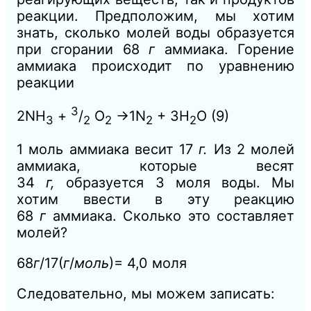
реакции. Предположим, мы хотим
знать, сколько молей воды образуется
при сгорании 68
г
аммиака. Горение
аммиака происходит по уравнению
реакции
3
2NH
+
/
О
→1N
+ 3Н
О
(9)
3
2
2
2
2
1 моль аммиака весит 17
г.
Из 2 молей
аммиака, которые весят
34
г,
образуется 3 моля воды. Мы
хотим ввести в эту реакцию
68
г
аммиака. Сколько это составляет
молей?
68
г
/17(
г
/
моль
)= 4,0 моля
Следовательно, мы можем записать: