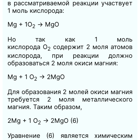
в рассматриваемой реакции участвует
1 моль кислорода:
Mg + 1О
→ MgO
2
Но так как 1 моль
кислорода
О
содержит 2 моля атомов
2
кислорода, при реакции должно
образоваться 2 моля окиси магния:
Mg + 1 О
→ 2MgO
2
Для образования 2 молей окиси магния
требуется 2 моля металлического
магния. Таким образом,
2Mg + 1 О
→ 2MgO
(6)
2
Уравнение (6) является химическим