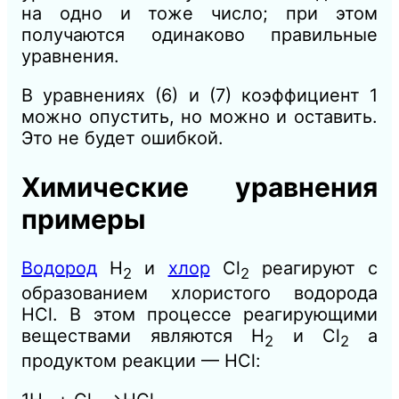
на одно и тоже число; при этом
получаются одинаково правильные
уравнения.
В уравнениях (6) и (7) коэффициент 1
можно опустить, но можно и оставить.
Это не будет ошибкой.
Химические уравнения
примеры
Водород
Н
и
хлор
Сl
реагируют с
2
2
образованием хлористого водорода
НСl. В этом процессе реагирующими
веществами являются Н
и Сl
а
2
2
продуктом реакции — НСl: