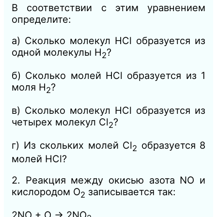
В соответствии с этим уравнением
определите:
а) Сколько молекул НСl образуется из
одной молекулы Н
?
2
б) Сколько молей НСl образуется из 1
моля Н
?
2
в) Сколько молекул НСl образуется из
четырех молекул Сl
?
2
г) Из скольких молей Сl
образуется 8
2
молей НСl?
2. Реакция между окисью азота N
O
и
кислородом
O
записывается так:
2
2NO + O → 2NO