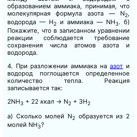
образо
ванием аммиака, принимая, что
молекулярная формула азота — N
,
2
водорода — Н
и аммиака — NH
. б)
2
3
Покажите, что в записанном уравнении
реакции соблюдается требование
сохранения числа атомов азота и
водорода.
4. При разложении аммиака на
азот
и
водород поглощается определенное
количество тепла. Реакция
записывается так:
2NH
+ 22
ккал
→ N
+ 3Н
3
2
2
а) Сколько молей N
образуется из 2
2
молей NH
?
3