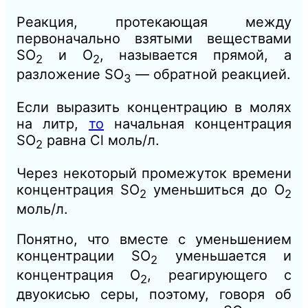
Реакция, протекающая между
первоначально взятыми веществами
SО
и О
, называется прямой, а
2
2
разложение SО
— обратной реакцией.
3
Если выразить концентрацию в молях
на литр,
то
начальная концентрация
SО
равна Сl моль/л.
2
Через некоторый промежуток времени
концентрация SО
уменьшиться до О
2
2
моль/л.
Понятно, что вместе с уменьшением
концентрации SО
уменьшается и
2
концентрация О
, реагирующего с
2
двуокисью серы, поэтому, говоря об