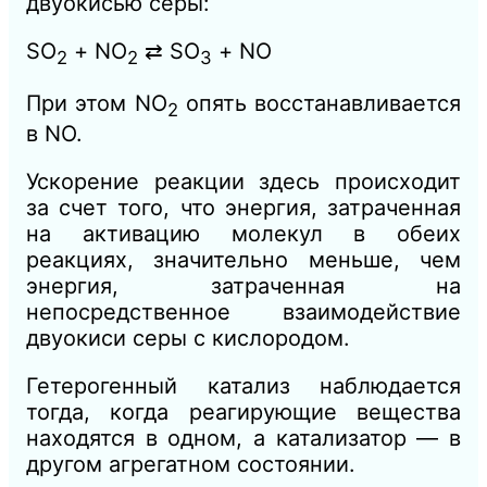
двуокисью серы:
SО
+ NО
⇄ SО
+ NO
2
2
3
При этом NO
опять восстанавливается
2
в NО.
Ускорение реакции здесь происходит
за счет того, что энергия, затраченная
на активацию молекул в обеих
реакциях, значительно меньше, чем
энергия, затраченная на
непосредственное взаимодействие
двуокиси серы с кислородом.
Гетерогенный катализ наблюдается
тогда, когда реагирующие вещества
находятся в одном, а катализатор — в
другом агрегатном состоянии.