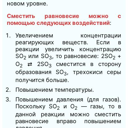
новом уровне.
Сместить равновесие можно с
помощью следующих воздействий
:
Увеличением концентрации
реагирующих веществ. Если в
реакции увеличить концентрацию
SО
или SО
, то равновесие: 2SО
+
2
3
2
О
⇄ 2SО
сместится в сторону
2
3
образования SО
, трехокиси серы
3
получится больше.
Повышением температуры.
Повышением давления (для газов).
Поскольку SО
и О
— газы, то в
2
2
данной реакции можно сместить
равновесие вправо повышением