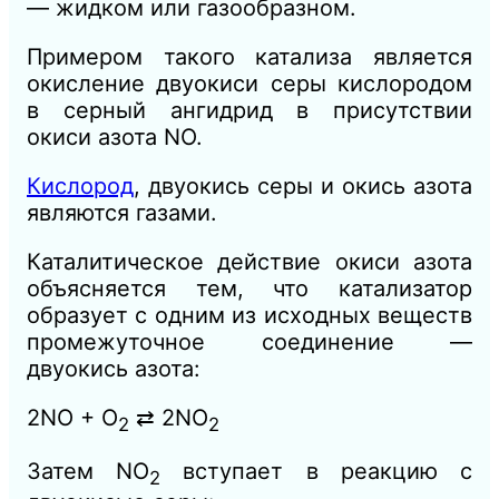
— жидком или газообразном.
Примером такого катализа является
окисление двуокиси серы кислородом
в серный ангидрид в присутствии
окиси азота NO.
Кислород
, двуокись серы и окись азота
являются газами.
Каталитическое действие окиси азота
объясняется тем, что катализатор
образует с одним из исходных веществ
промежуточное соединение —
двуокись азота:
2NO + О
⇄ 2NО
2
2
Затем NО
вступает в реакцию с
2