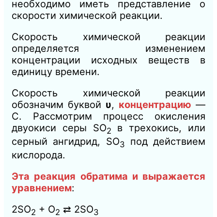
необходимо иметь представление о
скорости химической реакции.
Скорость химической реакции
определяется изменением
концентрации исходных веществ в
единицу времени.
Скорость химической реакции
обозначим буквой
υ
,
концентрацию
—
С. Рассмотрим процесс окисления
двуокиси серы SО
в трехокись, или
2
серный ангидрид, SО
под действием
3
кислорода.
Эта реакция обратима и выражается
уравнением
:
2SО
+ О
⇄ 2SО
2
2
3