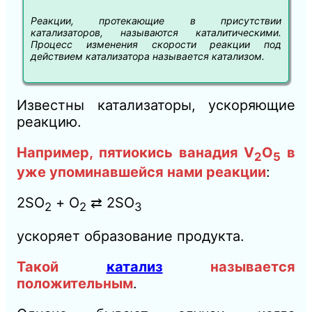
Реакции, протекающие в присутствии
катализаторов, называются каталитическими.
Процесс изменения скорости реакции под
действием катализатора называется катализом.
Известны катализаторы, ускоряющие
реакцию.
Например, пятиокись ванадия V
О
в
2
5
уже упоминавшейся нами реакции
:
2SO
+ О
⇄ 2SO
2
2
3
ускоряет образование продукта.
Такой
катализ
называется
положительным
.