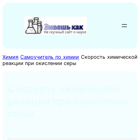
Перейти
к
содержимому
Химия
Самоучитель по химии
Скорость химической
реакции при окислении серы
Скорость химической
реакции при окислении
серы