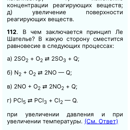
концентрации реагирующих веществ;
д) увеличение поверхности
реагирующих веществ.
112
. В чем заключается принцип Ле
Шателье? В какую сторону сместится
равновесие в следующих процессах:
а) 2SO
+ О
⇄ 2SО
+ Q;
2
2
3
б) N
+ O
⇄ 2NO — Q;
2
2
в) 2NO + О
⇄ 2NО
+ Q;
2
2
г) РСl
⇄ РСl
+ Сl
— Q.
5
3
2
при увеличении давления и при
увеличении температу
ры
.
(См. Ответ)