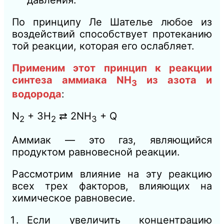
давления.
По принципу Ле Шателье любое из
воздействий способствует протеканию
той реакции, которая его ослабляет.
Применим этот принцип к реакции
синтеза аммиака NH
из азота и
3
водорода
:
N
+ 3Н
⇄ 2NH
+ Q
2
2
3
Аммиак — это газ, являющийся
продуктом равновесной реакции.
Рассмотрим влияние на эту реакцию
всех трех факторов, влияющих на
химическое равновесие.
Если увеличить концентрацию