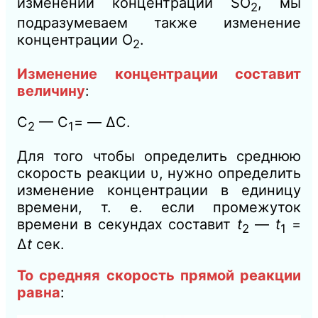
изменении концентрации SО
, мы
2
подразумеваем также изменение
концентрации О
.
2
Изменение концентрации составит
величину
:
С
— С
= — ΔС.
2
1
Для того чтобы определить среднюю
скорость реакции υ, нужно определить
изменение концентрации в единицу
времени, т. е. если промежуток
времени в секундах составит
t
—
t
=
2
1
Δ
t
сек.
То средняя скорость прямой реакции
равна
: