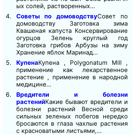
ых солей, растворенных…
Советы по домоводству
Совет по
домоводству Заготовка зима
Квашеная капуста Консервирование
огурцов Зелень круглый год
Заготовка грибов Арбузы на зиму
Хранение яблок Маринад…
Купена
Купена , Polygonatum Mill ,
применение как лекарственное
растение , применение в народной
медицине…
Вредители и болезни
растений
Какие бывают вредители и
болезни растений Весной среди
сильных зеленых побегов нередко
бросаются в глаза чахлые растения
с красноватыми листьями,…