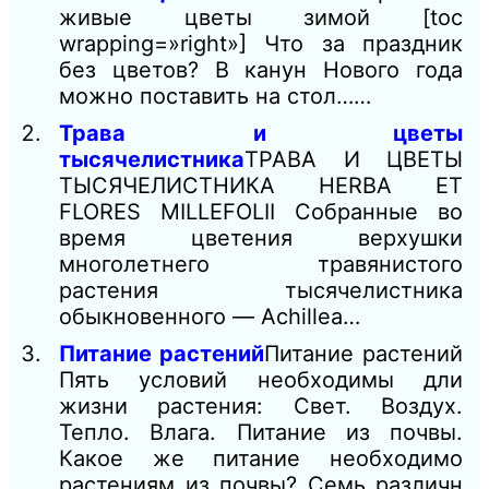
живые цветы зимой [toc
wrapping=»right»] Что за праздник
без цветов? В канун Нового года
можно поставить на стол……
Трава и цветы
тысячелистника
ТРАВА И ЦВЕТЫ
ТЫСЯЧЕЛИСТНИКА HERBA ЕТ
FLORES MILLEFOLII Собранные во
время цветения верхушки
многолетнего травянистого
растения тысячелистника
обыкновенного — Achillea…
Питание растений
Питание растений
Пять условий необходимы дли
жизни растения: Свет. Воздух.
Тепло. Влага. Питание из почвы.
Какое же питание необходимо
растениям из почвы? Семь различн