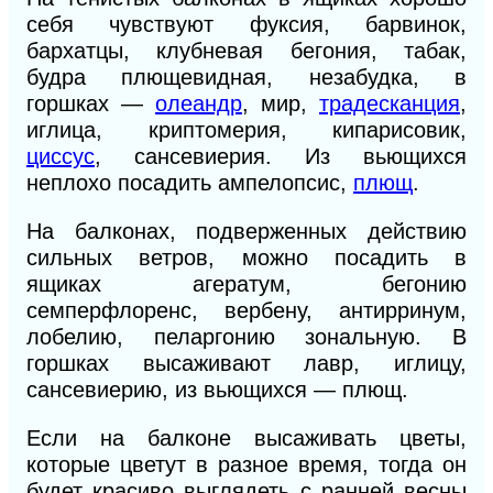
себя чувствуют фуксия, барвинок,
бархатцы, клубневая бегония, табак,
будра плющевидная, незабудка, в
горшках —
олеандр
, мир,
традесканция
,
иглица, криптомерия, кипарисовик,
циссус
, сансевиерия. Из вьющихся
неплохо посадить ампелопсис,
плющ
.
На балконах, подверженных действию
сильных ветров, можно посадить в
ящиках агератум, бегонию
семперфлоренс, вербену, антирринум,
лобелию, пеларгонию зональную. В
горшках высаживают лавр, иглицу,
сансевиерию, из вьющихся — плющ.
Если на балконе высаживать цветы,
которые цветут в разное время, тогда он
будет красиво выглядеть с ранней весны