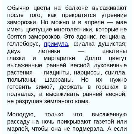
Обычно цветы на балконе высаживают
после того, как прекратятся утренние
заморозки. Но можно
и
в апреле — мае
иметь цветущие многолетники, которые не
боятся заморозков. Это адонис, генциана,
геллеборус,
примула
, фиалка душистая;
двух летн
и
ки — анютины
глазки
и
маргаритки. Долго цветут
высаженные ранней весной луковичные
растения — гиацинты, нарциссы, сцилла,
тюльпаны, шафраны. Но их нужно
готовить зимой, держать в горшках в
подвалах, а высаживать ранней весной,
не разрушая земляного кома.
Молодую, только что высаженную
рассаду на ночь прикрывают газетой или
марлей, чтобы она не подмерзла. А если