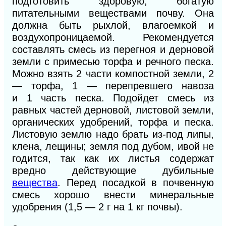
подготовить здоровую, богатую
питательными веществами почву. Она
должна быть рыхлой, влагоемкой и
воздухопроницаемой. Рекомендуется
составлять смесь из перегноя и дерновой
земли с примесью торфа и речного песка.
Можно взять
2
части компостной земли,
2
—
торфа,
1
— перепревшего навоза
и
1
часть песка. Подойдет смесь из
равных частей дерновой, листовой земли,
органических удобрений, торфа и песка.
Листовую землю надо брать из-под липы,
клена, лещины; земля под дубом, ивой не
годится, так как их листья содержат
вредно действующие дубильные
вещества
. Перед посадкой в почвенную
смесь хорошо внести минеральные
удобрения
(1
,5 — 2
г на
1
кг почвы).