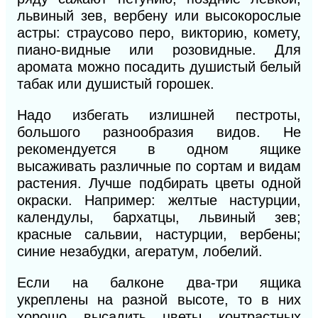
львиный зев, вербену или высокорослые
астры: страусово перо, викторию, комету,
пиано-видные или розовидные. Для
аромата можно посадить душистый белый
табак или душистый горошек.
Надо избегать излишней пестроты,
большого разнообразия видов. Не
рекомендуется в одном ящике
высаживать различные по сортам и видам
растения. Лучше подбирать цветы одной
окраски. Например: желтые настурции,
календулы, бархатцы, львиный зев;
красные сальвии, настурции, вербены;
синие незабудки, агератум, лобелий.
Если на балконе два-три ящика
укреплены на разной высоте, то в них
хорошо высадить цветы контрастных