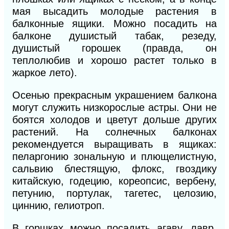
мая высадить молодые растения в
балконные ящики. Можно посадить на
балконе душистый табак, резеду,
душистый горошек (правда, он
теплолюбив и хорошо растет только в
жаркое лето).
Осенью прекрасным украшением балкона
могут служить низкорослые астры. Они не
боятся холодов
и цветут дольше других
растений. На солнечных балконах
рекомендуется выращивать в ящиках:
пеларгонию зональную и плющелистную,
сальвию блестящую, флокс, гвоздику
китайскую, годецию, кореопсис, вербену,
петунию, портулак, тагетес, целозию,
циннию, гелиотроп.
В
горшках можно посадить агаву, лавр,