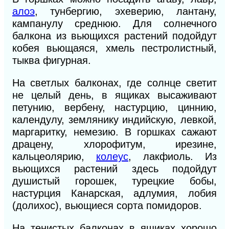
алоэ
, тунбергию, эхеверию, лантану,
кампанулу среднюю. Для солнечного
балкона из вьющихся растений подойдут
кобея вьющаяся, хмель пестролистный,
тыква фигурная.
На светлых балконах, где солнце светит
не целый день, в ящиках высаживают
петунию, вербену, настурцию, циннию,
календулу, землянику индийскую, левкой,
маргаритку, немезию. В горшках сажают
драцену, хлорофитум, ирезине,
кальцеолярию,
колеус
, лакфиоль. Из
вьющихся растений здесь подойдут
душистый горошек, турецкие бобы,
настурция Канарская, адлумия, лобия
(долихос), вьющиеся сорта помидоров.
На тенистых балконах в ящиках хорошо