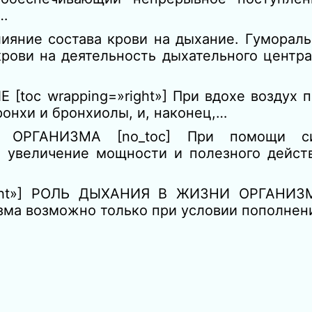
…
ияние состава крови на дыхание. Гуморал
рови на деятельность дыхательного центр
toc wrapping=»right»] При вдохе воздух п
бронхи и бронхиолы, и, наконец,…
 ОРГАНИЗМА [no_toc] При помощи сис
я увеличение мощности и полезного дейст
right»] РОЛЬ ДЫХАНИЯ В ЖИЗНИ ОРГАНИЗ
изма возможно только при условии пополнен