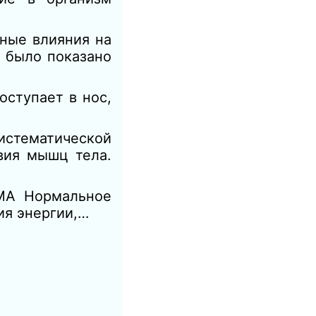
ьные влияния на
а было показано
оступает в нос,
тематической
вия мышц тела.
МА Нормальное
ия энергии,…