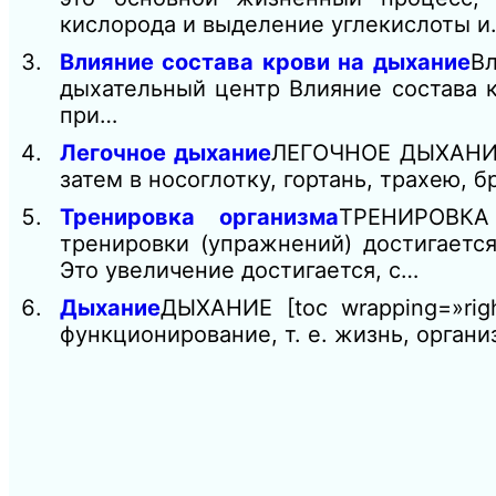
кислорода и выделение углекислоты и
Влияние состава крови на дыхание
Вл
дыхательный центр Влияние состава к
при…
Легочное дыхание
ЛЕГОЧНОЕ ДЫХАНИЕ [
затем в носоглотку, гортань, трахею, 
Тренировка организма
ТРЕНИРОВКА
тренировки (упражнений) достигаетс
Это увеличение достигается, с…
Дыхание
ДЫХАНИЕ [toc wrapping=»
функционирование, т. е. жизнь, орган