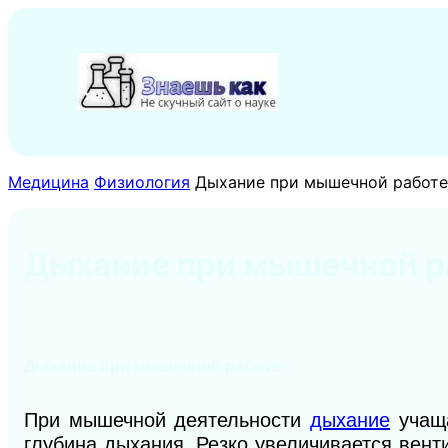
Перейти
к
содержимому
Медицина
Физиология
Дыхание при мышечной работе
Дыхание при мышечной р
Дыхание при мышечной работе
При мышечной деятельности
дыхание
учаща
глубина дыхания. Резко увеличивается вент