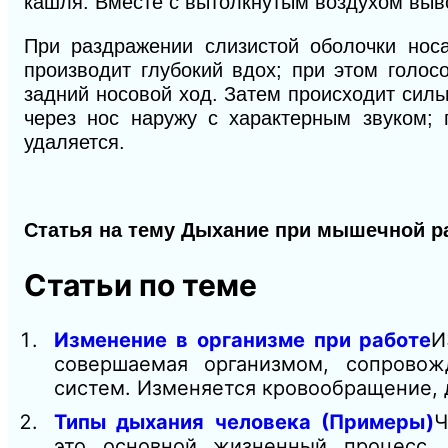
кашля. Вместе с вытолкнутым воздухом выво
При раздражении слизистой оболочки носа
производит глубокий вдох; при этом голос
задний носовой ход. Затем происходит силь
через нос наружу с характерным звуком; 
удаляется.
Статья на тему
Дыхание при мышечной р
Статьи по теме
Изменение в организме при работе
И
совершаемая организмом, сопровож
систем. Изменяется кровообращение,
Типы дыхания человека (Примеры)
Ч
это основной жизненный процесс,