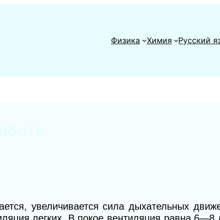
Физика
Химия
Русский я
аботе
ется, увеличивается сила дыхательных движе
иляция легких. В покое вентиляция равна 6—8 л