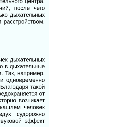
тельного центра.
ий, после чего
лько дыхательных
м расстройством.
чек дыхательных
ию в дыхательные
. Так, например,
 и одновременно
 Благодаря такой
редохраняется от
торно возникает
 кашлем человек
здух судорожно
звуковой эффект