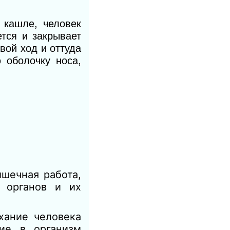
 кашле, человек
ется и закрывает
вой ход и оттуда
 оболочку носа,
ечная работа,
 органов и их
ание человека
ие в организм