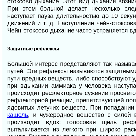
стоксово дыхание. Этот вид дыхания возни
При этом больной делает несколько сле
наступает пауза длительностью до 10 секу
движений и т. д. Наступление чейн-стоксов
Чейн-стоксово дыхание часто устраняется в
Защитные рефлексы
Большой интерес представляют так называ
путей. Эти рефлексы называются защитными
пути вредных веществ, либо способствуют 
при вдыхании аммиака у человека наступа
происходит рефлекторное сужение просвето
рефлекторной реакции, препятствующей поп
ядовитых летучих веществ. При попадании
кашель
, и чужеродное вещество с силой 
производит вдох: голосовая щель реф
выталкивается из легкого при широко рас