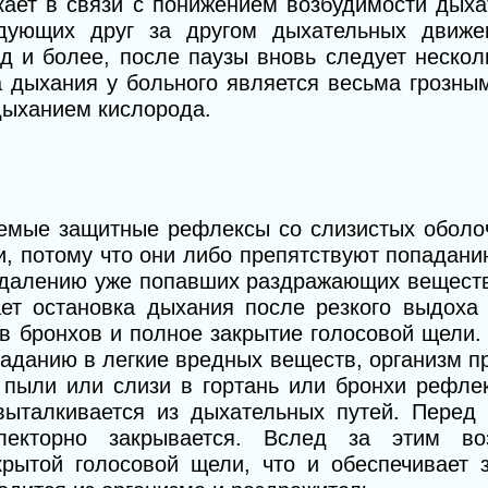
кает в связи с понижением возбудимости дыха
дующих друг за другом дыхательных движен
нд и более, после паузы вновь следует неско
а дыхания у больного является весьма грозны
дыханием кислорода.
емые защитные рефлексы со слизистых оболо
, потому что они либо препятствуют попадан
удалению уже попавших раздражающих веществ
ет остановка дыхания после резкого выдоха
в бронхов и полное закрытие голосовой щели.
аданию в легкие вредных веществ, организм п
 пыли или слизи в гортань или бронхи рефлек
выталкивается из дыхательных путей. Перед
лекторно закрывается. Вслед за этим во
крытой голосовой щели, что и обеспечивает 