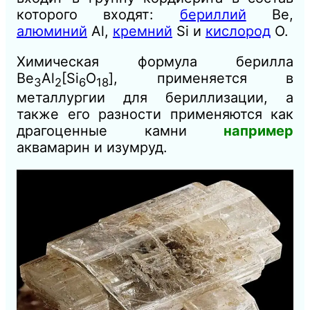
которого входят:
бериллий
Be,
алюминий
Al,
кремний
Si и
кислород
O.
Химическая формула берилла
Be
Al
[Si
O
], применяется в
3
2
6
18
металлургии для бериллизации, а
также его разности применяются как
драгоценные камни
например
аквамарин и изумруд.