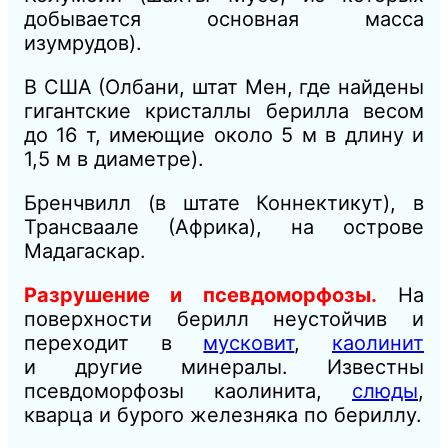
добывается основная масса
изумрудов).
В США (Олбани, штат Мен, где найдены
гигантские кристаллы берилла весом
до 16
т,
имеющие около 5
м
в длину и
1,5 м в диаметре).
Бренчвилл (в штате Коннектикут), в
Трансваале (Африка), на острове
Мадагаскар.
Разрушение и псевдоморфозы.
На
поверхности берилл неустойчив и
переходит в
мусковит
,
каолинит
и
другие минералы. Известны
псевдоморфозы каолинита,
слюды
,
кварца
и бурого железняка по бериллу.