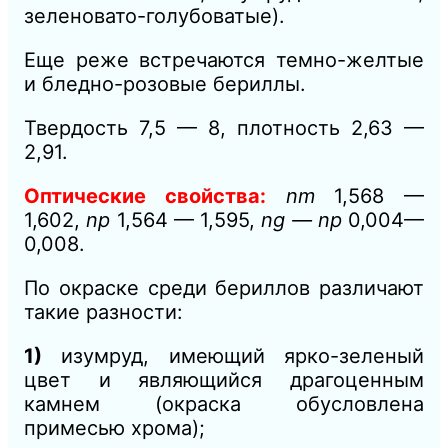
зеленовато-голубоватые).
Еще реже встречаются темно-желтые
и бледно-розовые бериллы.
Твердость 7,5 — 8, плотность 2,63 —
2,91.
Оптические свойства:
nm
1,568 —
1,602,
nр
1,564 — 1,595,
ng — nр
0,004—
0,008.
По окраске среди бериллов различают
такие разности:
1)
изумруд, имеющий ярко-зеленый
цвет и являющийся драгоценным
камнем (окраска обусловлена
примесью хрома);