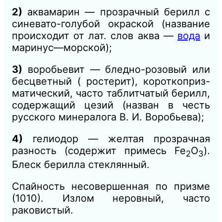
2)
аквамарин — прозрачный берилл с
синевато-голубой окраской (название
происходит от лат. слов аква —
вода
и
маринус—морской);
3)
воробьевит — бледно-розовый или
бесцветный ( ростерит), короткоприз-
матический, часто таблитчатый берилл,
содержащий цезий (назван в честь
русского минералога В.
И.
Воробьева);
4)
гелиодор — желтая прозрачная
разность (содержит примесь Fe
О
).
2
3
Блеск берилла стеклянный.
Спайность несовершенная по призме
(1010). Излом неровный, часто
раковистый.