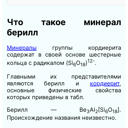
Что такое минерал
берилл
Минералы
группы кордиерита
содержат в своей основе шестерные
12-
кольца с радикалом (Si
O
)
.
6
18
Главными их представителями
являются берилл и
кордиерит
,
основные физические свойства
которых приведены в табл.
Берилл — Be
Al
[Si
O
].
3
2
6
18
Происхождение названия неизвестно.