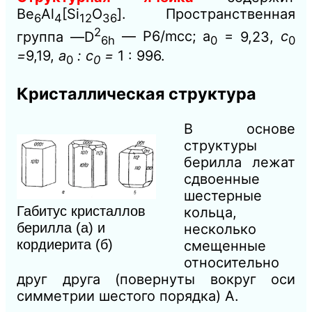
Be
Al
[Si
O
]. Пространственная
6
4
12
36
2
группа —D
— Р6/mсс; а
= 9,23,
с
6h
0
0
=
9,19,
а
: с
=
1 : 996.
0
0
Кристаллическая структура
В основе
структуры
берилла лежат
сдвоенные
шестерные
Габитус кристаллов
кольца,
берилла (а) и
несколько
кордиерита (б)
смещенные
относительно
друг друга (повернуты вокруг оси
симметрии шестого порядка) А.