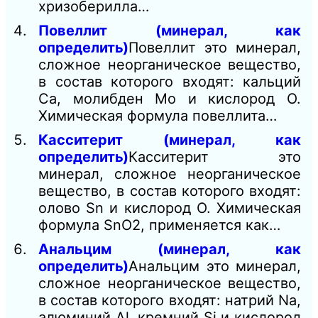
хризоберилла…
Повеллит (минерал, как
определить)
Повеллит это минерал,
сложное неорганическое вещество,
в состав которого входят: кальций
Са, молибден Mo и кислород O.
Химическая формула повеллита…
Касситерит (минерал, как
определить)
Касситерит это
минерал, сложное неорганическое
вещество, в состав которого входят:
олово Sn и кислород О. Химическая
формула SnО2, применяется как…
Анальцим (минерал, как
определить)
Анальцим это минерал,
сложное неорганическое вещество,
в состав которого входят: натрий Na,
алюминий Al, кремний Si и кислород