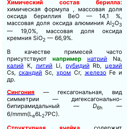
Химический состав берилла:
химическая формула , массовая доля
оксида бериллия ВеО — 14,1 %,
массовая доля оксида алюминия Аl
O
2
3
— 19,0%, массовая доля оксида
кремния SiO
— 66,9%.
2
В качестве примесей часто
присутствуют
например
натрий
Na,
калий
К,
литий
Li,
рубидий
Rb,
цезий
Cs,
скандий
Sc,
хром
Сr,
железо
Fe и
др.
Сингония
— гексагональная, вид
симметрии — дигексагонально-
бипирамидальный —
D
—
6h
6/mmm(L
6L
7PC).
e
2
Структурная ячейка
содержит