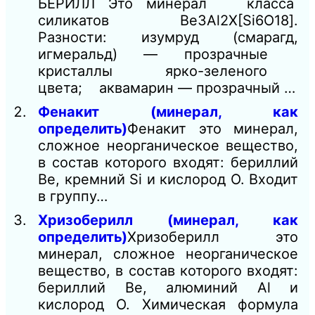
БЕРИЛЛ Это минерал класса
силикатов Ве3Аl2Х[Si6O18].
Разности: изумруд (смарагд,
игмеральд) — прозрачные
кристаллы ярко-зеленого
цвета; аквамарин — прозрачный …
Фенакит (минерал, как
определить)
Фенакит это минерал,
сложное неорганическое вещество,
в состав которого входят: бериллий
Be, кремний Si и кислород О. Входит
в группу…
Хризоберилл (минерал, как
определить)
Хризоберилл это
минерал, сложное неорганическое
вещество, в состав которого входят:
бериллий Ве, алюминий Аl и
кислород О. Химическая формула