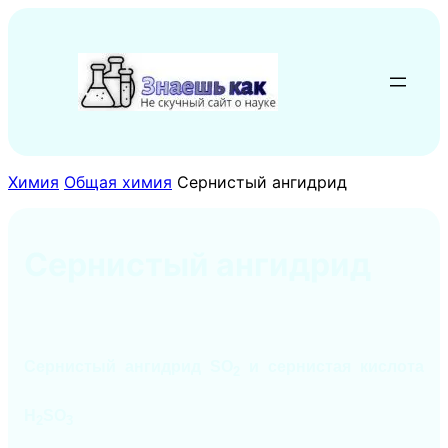
Перейти
к
содержимому
Химия
Общая химия
Сернистый ангидрид
Сернистый ангидрид
Сернистый ангидрид SO
и сернистая кислота
2
H
SO
2
3