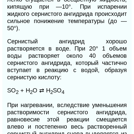
кипящую при —10°. При испарении
жидкого сернистого ангидрида происходит
сильное понижение температуры (до —
50°).
Сернистый ангидрид хорошо
растворяется в воде. При
20°
1 объем
воды растворяет около 40 объемов
сернистого ангидрида, который частично
вступает в реакцию с водой, образуя
сернистую кислоту:
SO
+ H
O ⇄ H
SO
2
2
2
4
При нагревании, вследствие уменьшения
растворимости сернистого ангидрида,
равновесие этой реакции смещается
влево и постепенно весь растворенный
сернистый ангидрид снова выделяется из