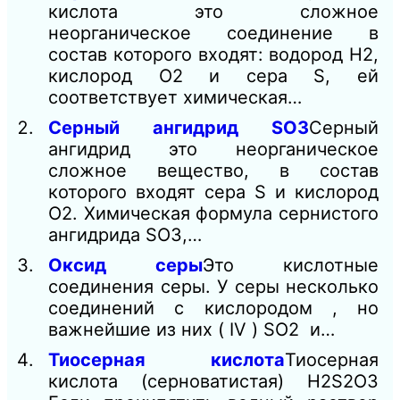
кислота это сложное
неорганическое соединение в
состав которого входят: водород Н2,
кислород О2 и сера S, ей
соответствует химическая…
Серный ангидрид SO3
Серный
ангидрид это неорганическое
сложное вещество, в состав
которого входят сера S и кислород
O2. Химическая формула сернистого
ангидрида SO3,…
Оксид серы
Это кислотные
соединения серы. У серы несколько
соединений с кислородом , но
важнейшие из них ( IV ) SO2 и…
Тиосерная кислота
Тиосерная
кислота (серноватистая) H2S2O3