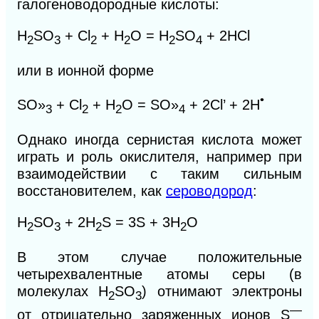
галогеноводородные кислоты:
H
SO
+ Cl
+ Н
O = H
SO
+ 2НСl
2
3
2
2
2
4
или в ионной форме
•
SO»
+ Сl
+ Н
O = SO»
+ 2Сl’ + 2Н
3
2
2
4
Однако иногда сернистая кислота может
играть и роль окислителя, например при
взаимодействии с таким сильным
восстановителем, как
сероводород
:
H
SО
+ 2H
S = 3S + 3H
О
2
3
2
2
В этом случае положительные
четырехвалентные атомы серы (в
молекулах
H
SО
)
отнимают электроны
2
3
—
от отрицательно заряженных ионов S