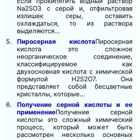
Если прокипятить водный раствор
Na2SO3 с серой и, отфильтровав
излишек серы, оставить
охлаждаться, то из раствора
выделяются…
Пиросерная кислота
Пиросерная
кислота это сложное
неорганическое соединение,
классифицируемое как
двухосновная кислота с химической
формулой H2S2O7. Она
представляет собой бесцветные
кристаллы, которые…
Получение серной кислоты и ее
применение
Получение серной
кислоты это сложный химический
процесс, который может быть
рассмотрен несколько основных