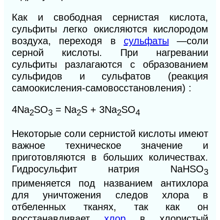
Как и свободная сернистая кислота,
сульфиты легко окисляются кислородом
воздуха, переходя в
сульфаты
—соли
серной кислоты. При нагревании
сульфиты разлагаются с образованием
сульфидов и сульфатов (реакция
самоокисления-самовосстановления) :
4Na
SO
= Na
S
+ 3Na
SO
2
3
2
2
4
Некоторые соли сернистой кислоты имеют
важное техническое значение и
приготовляются в больших количествах.
Гидросульфит натрия
NaHSO
3
применяется под названием антихлора
для уничтожения следов хлора в
отбеленных тканях, так как он
восстанавливает
хлор
в хлористый