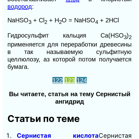
водород
:
NaHSO
+ Cl
+ Н
O = NaHSO
+ 2HCl
3
2
2
4
Гидросульфит кальция
Ca
(HSO
)
3
2
применяется для переработки древесины
в так называемую сульфитную
целлюлозу, аз которой потом получается
бумага.
122
123
124
Вы читаете, статья на тему Сернистый
ангидрид
Статьи по теме
Сернистая кислота
Сернистая