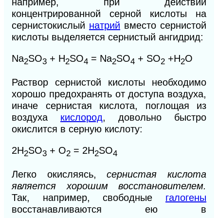
например, при действии
концентрированной серной кислоты на
сернистокислый
натрий
вместо сернистой
кислоты выделяется сернистый ангидрид:
Na
SO
+ H
SO
= Na
SO
+ SO
+H
O
2
3
2
4
2
4
2
2
Раствор сернистой кислоты необходимо
хорошо предохранять от доступа воздуха,
иначе сернистая кислота, поглощая из
воздуха
кислород
, довольно быстро
окислится в серную кислоту:
2H
SO
+ О
=
2H
SO
2
3
2
2
4
Легко окисляясь,
сернистая кислота
является хорошим восстановителем.
Так, например, свободные
галогены
восстанавливаются ею в