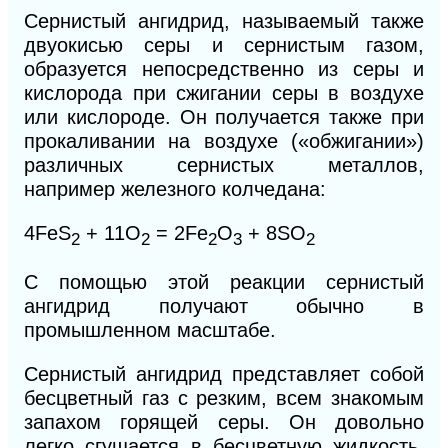
Сернистый ангидрид, называемый также
двуокисью серы и сернистым газом,
образуется непосредственно из серы и
кислорода при сжигании серы в воздухе
или кислороде. Он
получается также при
прокаливании на воздухе («обжигании»)
различных сернистых металлов,
например железного колчедана:
4FeS
+ 11O
= 2Fe
O
+ 8SO
2
2
2
3
2
С помощью этой реакции сернистый
ангидрид получают обычно в
промышленном масштабе.
Сернистый ангидрид представляет собой
бесцветный газ с резким, всем знакомым
запахом горящей серы. Он довольно
легко сгущается в бесцветную жидкость,