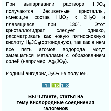
При выпаривании раствора
HJO
4
получаются бесцветные кристаллы,
имеющие состав HJO
x 2H
O и
4
2
плавящиеся при 130°. Этот
кристаллогидрат следует, однако,
рассматривать как новую пятиосновную
кислоту
H
JO
(ортоиодную), так как в нем
5
6
все пять атомов водорода могут
замещаться металлами с образованием
солей (например, Ag
JO
).
5
6
Йодный ангидрид
J
O
не получен.
2
7
111
112
113
Вы читаете, статья на
тему Кислородные соединения
галогенов