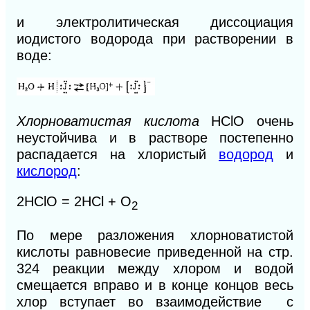
и электролитическая диссоциация
иодистого водорода при растворении в
воде:
Хлорноватистая кислота
НСlO очень
неустойчива и в растворе постепенно
распадается на хлористый
водород
и
кислород
:
2НСlO = 2НСl + O
2
По мере разложения хлорноватистой
кислоты равновесие приведенной на стр.
324 реакции между хлором и водой
смещается
вправо
и в конце концов весь
хлор вступает во взаимодействие
с