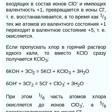
входящих в состав ионов СlO’ и имеющих
валентность +1, превращается в ионы Сl’,
1
т. е. восстанавливается, в то время как
/
3
тех же атомов из валент
ного состояния +1
переходит в валентное состояние +5, т. е.
окисляется.
Если пропускать хлор в горячий раствор
едкого кали, то вместо КСlO сразу
получается КСlO
:
3
6КОН + 3Сl
= 5КСl + КСlO
+ 3Н
O
2
3
2
6OH’ + 3Cl’
= 5Cl’ + ClO
‘ + 3H
O
2
3
2
1
При этом
/
часть атомов хлора
6
5
окисляется до ионов СlO
‘, а
/
3
6