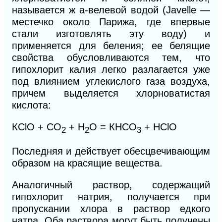
называется ж а-велевой водой (Javelle —
местечко около Парижа, где впервые
стали изготовлять эту воду) и
применяется для беления; ее белящие
свойства обусловливаются тем, что
гипохлорит калия легко разлагается уже
под влиянием углекислого газа воздуха,
причем выделяется хлорноватистая
кислота:
КСlO + CO
+ Н
O =
КНСО
+ HClO
2
2
3
Последняя и действует обесцвечивающим
образом на красящие вещества.
Аналогичный раствор, содержащий
гипохлорит натрия, получается при
пропускании хлора в раствор едкого
натра. Оба раствора могут быть получены