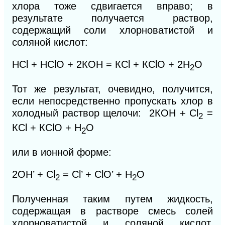
хлора тоже сдвигается вправо; в
результате получается раствор,
содержащий соли хлорноватистой и
соляной кислот:
HCl + НСlO + 2КОН = КСl + КClO + 2Н
O
2
Тот же результат, очевидно, получится,
если непосредственно пропускать хлор в
холодный раствор щелочи:
2КОН + Сl
=
2
КСl + КСlO + Н
O
2
или в ионной форме:
2OН’ + Сl
= Сl’ + СlO’ + Н
O
2
2
Полученная таким путем жидкость,
содержащая в растворе смесь солей
хлорноватистой и соляной кислот,