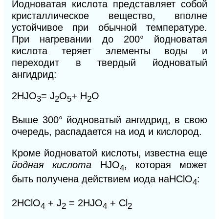
Йодноватая кислота представляет собой
кристаллическое вещество, вполне
устойчивое при обычной температуре.
При нагревании до 200° йодноватая
кислота теряет элементы воды и
переходит в твердый йодноватый
ангидрид:
2HJO
= J
O
+ H
O
3
2
5
2
Выше 300° йодноватый ангидрид, в свою
очередь, распадается на иод и кислород.
Кроме йодноватой кислоты, известна еще
йодная кислота
HJO
,
которая может
4
быть получена действием иода на
НСlO
:
4
2НСlO
+ J
= 2HJO
+ Сl
4
2
4
2