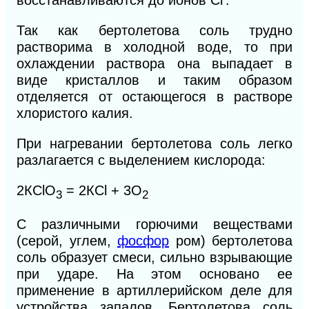
восстанавливаются до ионов Сl’.
Так как бертолетова соль трудно
растворима в холодной воде, то при
охлаждении раствора она выпадает в
виде кристаллов и таким образом
отделяется от остающегося в растворе
хлористого калия.
При нагревании бертолетова соль легко
разлагается с выделением кислорода:
2КСlO
= 2КСl + 3О
3
2
С различными горючими веществами
(серой, углем,
фосфор
ром) бертолетова
соль образует смеси, сильно взрывающие
при ударе. На этом основано ее
применение в артиллерийском деле для
устройства запалов. Бертолетова соль