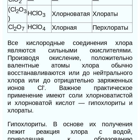
—
—
—
2
(Сl
O
2
3
HClO
Хлорноватая
Хлораты
3
)
Cl
O
HClO
Хлорная
Перхлораты
2
7
4
Все кислородные соединения хлора
являются сильными окислителями.
Производя окисление, положительно
валентные атомы хлора обычно
восстанавливаются или до нейтрального
хлора или до отрицательно заряженных
ионов Сl’. Важное практическое
применение имеют соли хлорноватистой
и хлорноватой кислот — гипохлориты и
хлораты.
Гипохлориты. В основе их получения
лежит реакция хлора с водой,
приводящая к образованию