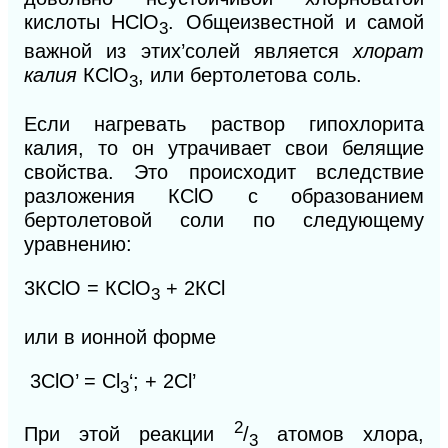
кислоты НСlO
. Общеизвестной и самой
3
важной из этих’солей является
хлорат
калия
КСlO
, или бертолетова соль.
3
Если нагревать раствор гипохлорита
калия, то он утрачивает свои белящие
свойства. Это происходит вследствие
разложения КСlO с образованием
бертолетовой соли по следующему
уравнению:
3КСlO = КСlO
+ 2КСl
3
или в ионной форме
3
СlO’ = Cl
‘; + 2Сl’
3
2
При этой реакции
/
атомов хлора,
3