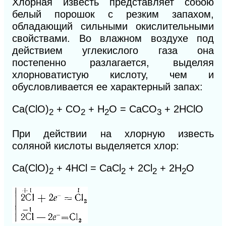
Хлорная известь представляет собою
белый порошок с резким запахом,
обладающий сильными окислительными
свойствами. Во влажном воздухе под
действием углекислого газа она
постепенно разлагается, выделяя
хлорноватистую кислоту, чем и
обусловливается ее характерный запах:
Са(СlO)
+ СО
+ Н
O = CaCO
+ 2НСlO
2
2
2
3
При действии на хлорную известь
соляной кислоты выделяется хлор:
Са(СlO)
+ 4HCl = СаСl
+ 2Сl
+ 2Н
O
2
2
2
2