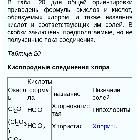
В табл. 20 для общей ориентировки
приведены формулы окислов и кислот,
образуемых хлором, а также названия
кислот и соответствующих им солей. В
скобки заключены предполагаемые, но не
полученные пока соединения.
Таблица 20
Кислородные соединения хлора
Кислоты
Окисл
форму
Название
название
ы
ла
солей
Хлорноватис
Сl
O
HClO
Гипохлориты
2
тая
(Cl
O
2
3
HClO
Хлористая
Хлориты
2
)
СlO