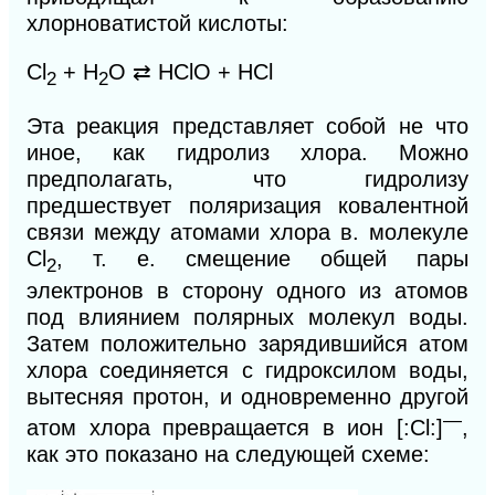
хлорноватистой кислоты:
Сl
+ Н
O
⇄
НСlO + НСl
2
2
Эта реакция представляет собой не что
иное, как гидролиз хлора. Можно
предполагать, что гидролизу
предшествует поляризация ковалентной
связи между атомами хлора в. молекуле
Сl
, т. е. смещение общей пары
2
электронов в сторону одного из атомов
под влиянием полярных молекул воды.
Затем положительно зарядившийся атом
хлора соединяется с гидроксилом
воды,
вытесняя протон, и одновременно другой
—
атом хлора превращается в ион [:Сl:]
,
как это показано на следующей схеме: