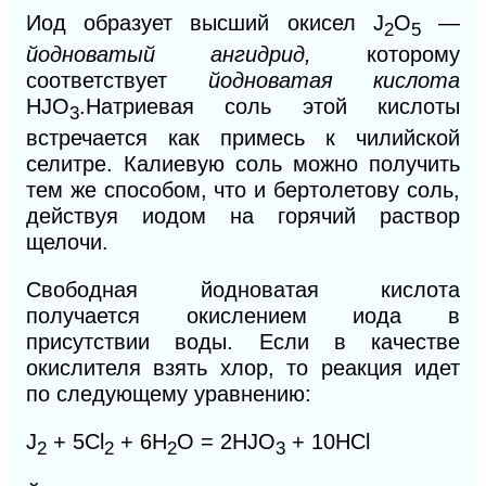
Иод образует высший окисел
J
O
—
2
5
йодноватый ангидрид,
которому
соответствует
йодноватая кислота
HJO
.
Натриевая соль этой кислоты
3
встречается как примесь к чилийской
селитре. Калиевую соль можно получить
тем же способом, что и бертолетову соль,
действуя иодом на горячий раствор
щелочи.
Свободная йодноватая кислота
получается окислением иода в
присутствии воды. Если в качестве
окислителя взять хлор, то реакция идет
по следующему уравнению:
J
+ 5Cl
+ 6Н
O = 2HJO
+ 10НСl
2
2
2
3