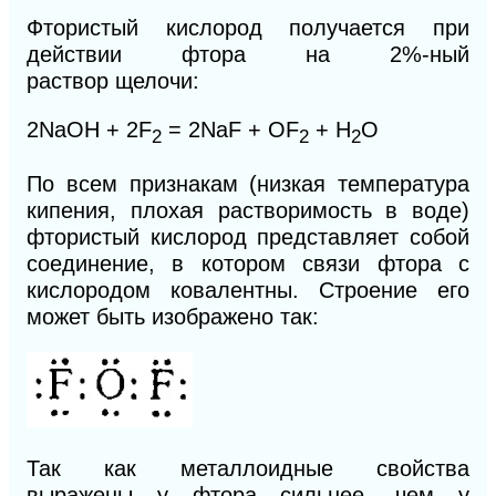
Фтористый кислород получается при
действии фтора на 2%-ный
раствор
щелочи:
2NaOH + 2F
= 2NaF + OF
+ H
О
2
2
2
По всем признакам (низкая температура
кипения, плохая растворимость в воде)
фтористый кислород представляет собой
соединение, в котором связи
фтора
с
кислородом ковалентны. Строение его
может быть изображено так:
Так как металлоидные свойства
выражены у фтора сильнее, чем у