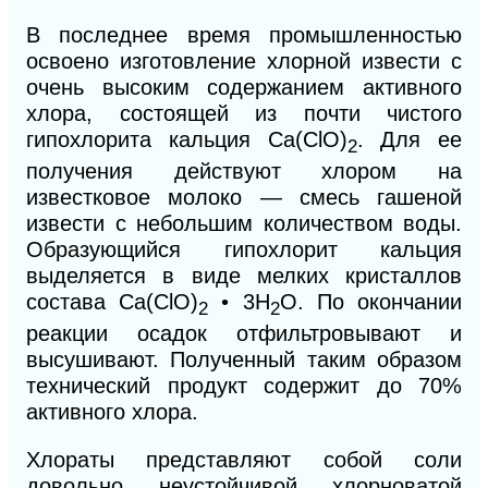
В последнее время промышленностью
освоено изготовление хлорной извести с
очень высоким содержанием активного
хлора, состоящей из почти чистого
гипохлорита кальция Са(СlO)
. Для ее
2
получения действуют хлором на
известковое молоко — смесь гашеной
извести с небольшим количеством воды.
Образующийся гипохлорит кальция
выделяется в виде мелких кристаллов
состава Са(СlO
)
• 3Н
О. По окончании
2
2
реакции осадок отфильтровывают и
высушивают. Полученный таким образом
технический продукт содержит до 70%
активного хлора.
Хлораты представляют собой соли
довольно неустойчивой хлорноватой