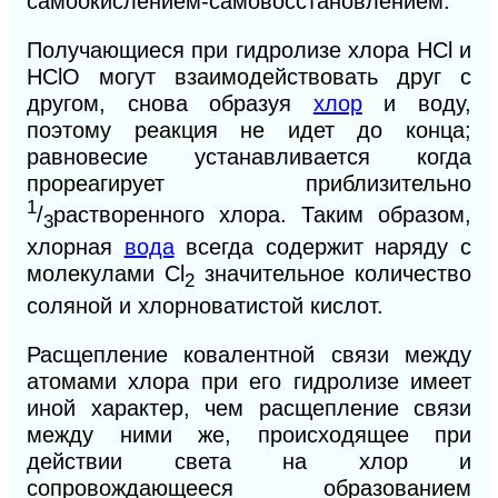
самоокислением-самовосстановлением.
Получающиеся при гидролизе хлора НСl и
НСlO могут взаимодействовать друг с
другом, снова образуя
хлор
и воду,
поэтому реакция не идет до конца;
равновесие устанавливается когда
прореагирует приблизительно
1
/
растворенного хлора. Таким образом,
3
хлорная
вода
всегда содержит наряду с
молекулами Сl
значительное количество
2
соляной и хлорноватистой кислот.
Расщепление ковалентной связи между
атомами хлора при его гидролизе имеет
иной характер, чем расщепление связи
между ними же, происходящее при
действии света на хлор и
сопровождающееся образованием