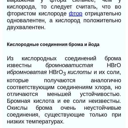
кислорода, то следует считать, что во
фтористом кислороде
фтор
отрицательно
одновалентен, а кислород положительно
двухвалентен.
Кислородные соединения брома и йода
Из кислородных соединений брома
известны
бромноватистая
НВrО
и
бромноватая
НВrО
кислоты
и их соли,
3
которые получаются аналогично
соответствующим соединениям хлора, но
отличаются меньшей устойчивостью.
Бромная кислота и ее соли неизвестны.
Окислы брома очень неустойчивые
соединения, существующие только при
низких температурах.