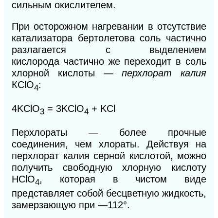
сильным окислителем.
При осторожном нагревании в отсутствие
катализатора бертолетова соль частично
разлагается с выделением
кислорода
частично же переходит в соль
хлорной кислоты —
перхлорат калия
КСlO
:
4
4KClO
= 3KClO
+ KCl
3
4
Перхлораты — более прочные
соединения, чем хлораты. Действуя на
перхлорат калия серной кислотой, можно
получить свободную хлорную кислоту
HClO
,
которая в чистом виде
4
представляет собой бесцветную жидкость,
замерзающую при —112°.