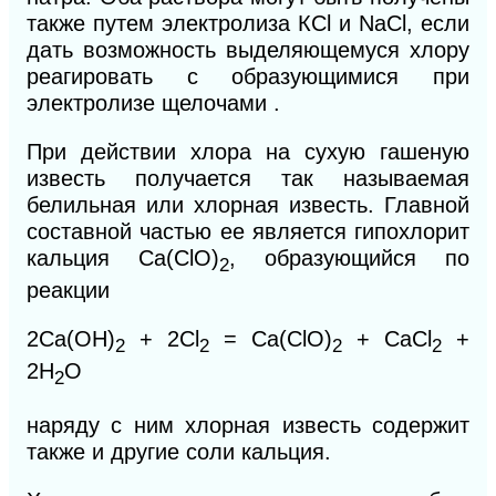
также путем электролиза КCl и NaCl, если
дать возможность выделяющемуся хлору
реагировать с образующимися при
электролизе щелочами .
При действии хлора на сухую гашеную
известь получается так называемая
белильная или хлорная известь. Главной
составной частью ее является гипохлорит
кальция Са(СlO)
, образующийся по
2
реакции
2Ca(OH)
+ 2Сl
= Са(СlO)
+ СаСl
+
2
2
2
2
2Н
O
2
наряду с ним хлорная известь содержит
также и
другие соли кальция.