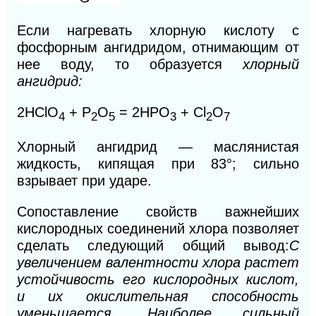
Если нагревать хлорную кислоту с
фосфорным ангидридом, отнимающим от
нее воду, то образуется
хлорный
ангидрид:
2НСlO
+ Р
O
= 2НРO
+ Сl
O
4
2
5
3
2
7
Хлорный ангидрид — маслянистая
жидкость, кипящая при 83°; сильно
взрывает при ударе.
Сопоставление свойств важнейших
кислородных соединений хлора позволяет
сделать следующий общий вывод:
С
увеличением валентности хлора растет
устойчивость его кислородных кислот,
и их окислительная способность
уменьшается. Наиболее сильный