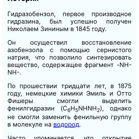
Гидразобензол, первое производное
гидразина, был успешно получен
Николаем Зининым в 1845 году.
Он осуществил восстановление
азобензола с помощью сернистого
натрия, что позволило синтезировать
вещество, содержащее фрагмент -NH-
NH-.
По прошествии тридцати лет, в 1875
году, немецкие химики Эмиль и Отто
Фишеры смогли выделить
фенилгидразин (C
H
NHNH
), однако
6
5
2
не смогли заменить фенильную группу
в молекуле на
водород
.
Часто упоминается, что открытие