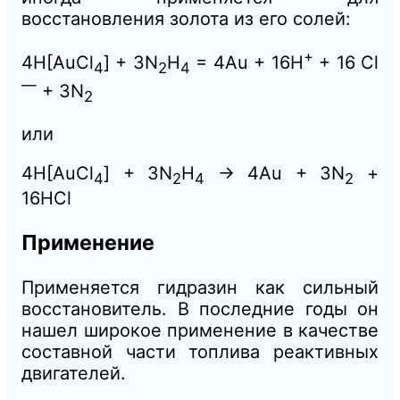
восстановления золота из его солей:
+
4H[AuCl
] + 3N
H
= 4Au + 16H
+ 16 Cl
4
2
4
—
+ 3N
2
или
4H[AuCl
] + 3N
H
→ 4Au + 3N
+
4
2
4
2
16HCl
Применение
Применяется гидразин как сильный
восстановитель. В последние годы он
нашел широкое применение в качестве
составной части топлива реактивных
двигателей.