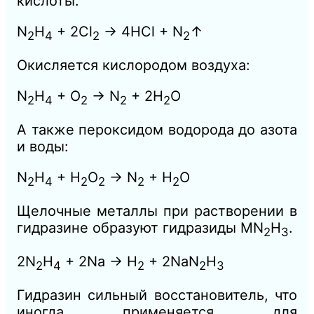
кислоты:
N
H
+ 2Cl
→ 4HCl + N
↑
2
4
2
2
Окисляется кислородом воздуха:
N
H
+ O
→ N
+ 2H
O
2
4
2
2
2
А также пероксидом водорода до азота
и воды:
N
H
+ H
O
→ N
+ H
O
2
4
2
2
2
2
Щелочные металлы при растворении в
гидразине образуют гидразиды MN
H
.
2
3
2N
H
+ 2Na → H
+ 2NaN
H
2
4
2
2
3
Гидразин сильный восстановитель, что
иногда применяется для