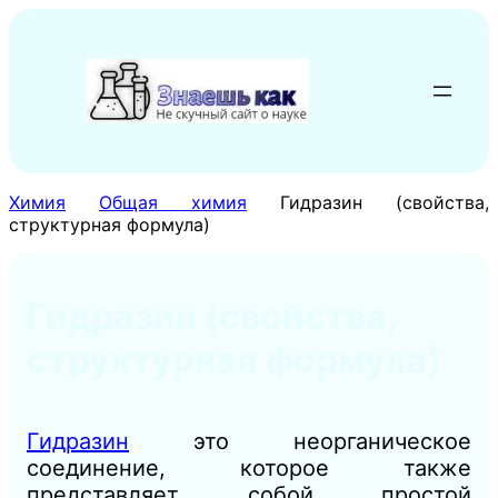
Перейти
к
содержимому
Химия
Общая химия
Гидразин (свойства,
структурная формула)
Гидразин (свойства,
структурная формула)
Гидразин
это неорганическое
соединение, которое также
представляет собой простой