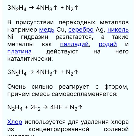
3N
H
→ 4NH
↑ + N
↑
2
4
3
2
В присутствии переходных металлов
например
медь
Cu,
серебро
Ag,
никель
Ni гидразин разлагается, а такие
металлы как
палладий
,
родий
и
платина
действуют на него
каталитически:
3N
H
→ 4NH
↑ + N
↑
2
4
3
2
Очень сильно реагирует с фтором,
причем смесь самовоспламеняется:
N
H
+ 2F
→ 4HF + N
↑
2
4
2
2
Хлор
используется для удаления хлора
из концентрированной соляной