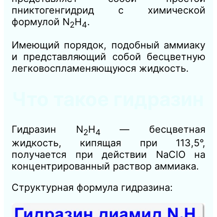
пниктогенгидрид с химической
формулой N
H
.
2
4
Имеющий порядок, подобный аммиаку
и представляющий собой бесцветную
легковоспламеняющуюся жидкость.
Что такое гидразин
Гидразин
N
H
— бесцветная
2
4
жидкость, кипящая при 113,5°,
получается при действии NaClO на
концентрированный раствор аммиака.
Структурная формула гидразина: