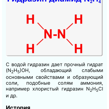
С водой гидразин дает прочный гидрат
(N
H
)
ОН, обладающий слабыми
2
5
основными свойствами и образующий
соли, подобные солям аммония,
например хлористый гидразин
N
H
Cl
2
5
и др.
История