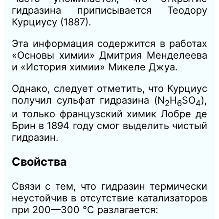
гидразина приписывается Теодору
Курциусу (1887).
Эта информация содержится в работах
«Основы химии» Дмитрия Менделеева
и «История химии» Микеле Джуа.
Однако, следует отметить, что Курциус
получил сульфат гидразина (N
H
SO
),
2
6
4
и только французский химик Лобре де
Брин в 1894 году смог выделить чистый
гидразин.
Свойства
Связи с тем, что гидразин термически
неустойчив в отсутствие катализаторов
при 200—300 °C разлагается: