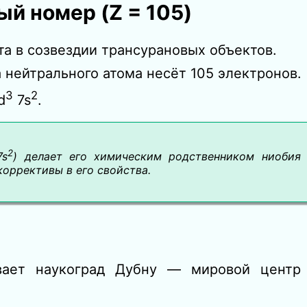
й номер (Z = 105)
 в созвездии трансурановых объектов.
 нейтрального атома несёт 105 электронов.
3
2
d
7s
.
2
s
) делает его химическим родственником ниобия 
оррективы в его свойства.
ивает наукоград Дубну — мировой центр