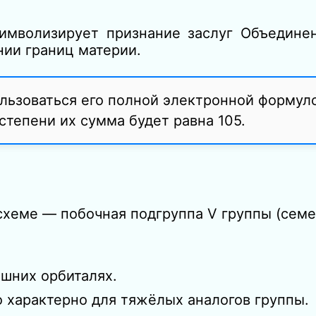
символизирует признание заслуг Объединен
ии границ материи.
ьзоваться его полной электронной формуло
 степени их сумма будет равна 105.
 схеме — побочная подгруппа V группы (семе
ешних орбиталях.
о характерно для тяжёлых аналогов группы.