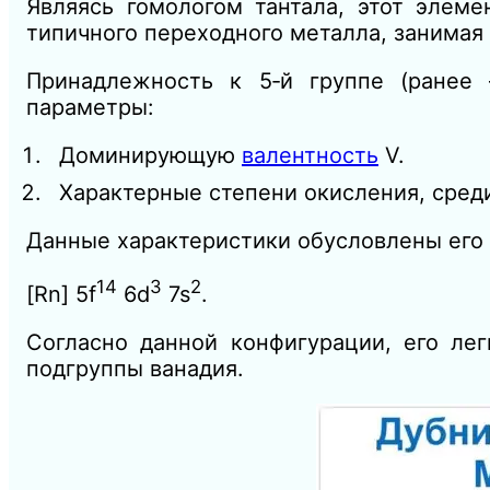
Являясь гомологом тантала, этот элеме
типичного переходного металла, занимая
Принадлежность к 5‑й группе (ранее
параметры:
Доминирующую
валентность
V.
Характерные степени окисления, среди
Данные характеристики обусловлены его 
14
3
2
[Rn] 5f
6d
7s
.
Согласно данной конфигурации, его лег
подгруппы ванадия.