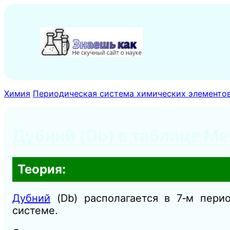
Перейти
к
содержимому
Химия
Периодическая система химических элементо
Дубний (Db) в таблице М
Теория:
Дубний
(Db) располагается в 7‑м перио
системе.