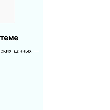
стеме
еских данных —