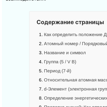
Содержание страницы
1.
Как определить положение Д
2.
Атомный номер / Порядковый
3.
Название и символ
4.
Группа (5 / V B)
5.
Период (7‑й)
6.
Относительная атомная масс
7.
d‑Элемент (электронная груп
8.
Определение энергетически