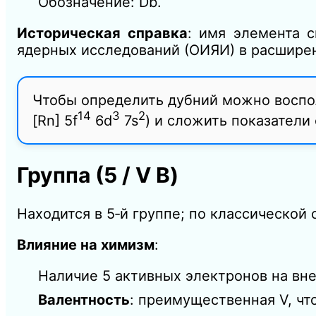
Обозначение: Db.
Историческая справка
: имя элемента 
ядерных исследований (ОИЯИ) в расширен
Чтобы определить дубний можно воспол
14
3
2
[Rn]
5f
6d
7s
) и сложить показатели
Группа (5 / V B)
Находится в 5‑й группе; по классической
Влияние на химизм
:
Наличие 5 активных электронов на вн
Валентность
: преимущественная V, чт