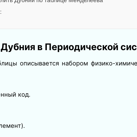
елить Дубний по таблице Менделеева
:
 Дубния в Периодической си
блицы описывается набором физико-химич
нный код.
лемент).