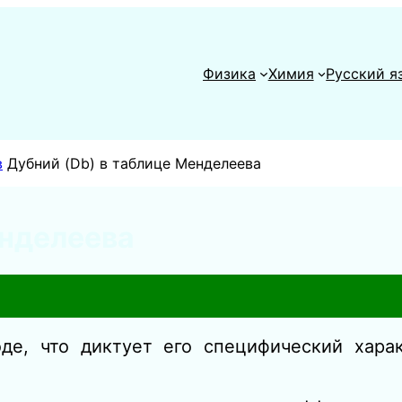
Физика
Химия
Русский я
в
Дубний (Db) в таблице Менделеева
енделеева
де, что диктует его специфический хара