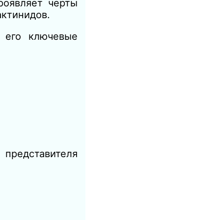
роявляет черты
актинидов.
 его ключевые
 представителя