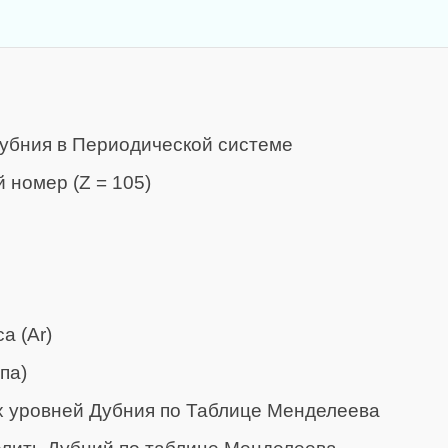
убния в Периодической системе
 номер (Z = 105)
а (Ar)
па)
х уровней Дубния по Таблице Менделеева