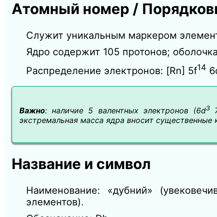
Атомный номер / Порядковы
Служит уникальным маркером элемента
Ядро содержит 105 протонов; оболочка
14
Распределение электронов: [Rn] 5f
6
3
Важно
: наличие 5 валентных электронов (6d
7
экстремальная масса ядра вносит существенные к
Название и символ
Наименование: «дубний» (увековеч
элементов).