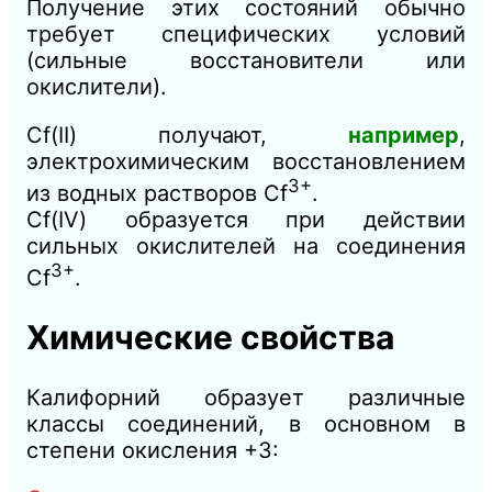
Получение этих состояний обычно
требует специфических условий
(сильные восстановители или
окислители).
Cf(II) получают,
например
,
электрохимическим восстановлением
3+
из водных растворов Cf
.
Cf(IV) образуется при действии
сильных окислителей на соединения
3+
Cf
.
Химические свойства
Калифорний образует различные
классы соединений, в основном в
степени окисления +3: