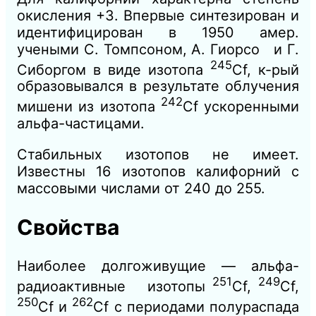
окисления +3. Впервые синтезирован и
идентифицирован в 1950 амер.
учеными С. Томпсоном, А. Гиорсо и Г.
245
Сиборгом в виде изотопа
Cf, к-рый
образовывался в результате облучения
242
мишени из изотопа
Сf ускоренными
альфа-частицами.
Стабильных изотопов не имеет.
Известны 16 изотопов калифорний с
массовыми числами от 240 до 255.
Свойства
Наиболее долгоживущие — альфа-
251
249
радиоактивные изотопы
Cf,
Cf,
250
262
Cf и
Cf с периодами полураспада