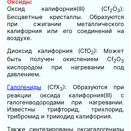
Оксиды
:
Оксид калифорния(III) (Cf
O
):
2
3
Бесцветные кристаллы. Образуются
при сжигании металлического
калифорния или его соединений на
воздухе.
Диоксид калифорния (CfO
): Может
2
быть получен окислением Cf
O
2
3
кислородом при нагревании под
давлением.
Галогениды
(CfX
): Образуются при
3
реакции оксида калифорния(III) с
галогенводородами при нагревании.
Известны трифторид, трихлорид,
трибромид и трииодид калифорния.
Также синтезированы оксигалогениды