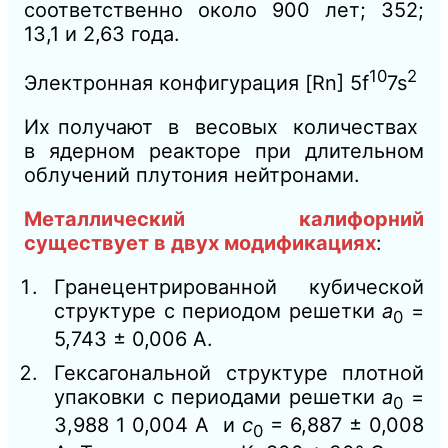
соответственно около 900 лет; 352;
13,1 и 2,63 года.
10
2
Электронная конфигурация [Rn] 5f
7s
Их получают в весовых количествах
в ядерном реакторе при длительном
облучений плутония нейтронами.
Металлический калифорний
существует в двух модификациях
:
Гранецентрированной кубической
структуре с периодом решетки
а
=
0
5,743 ± 0,006 А.
Гексагональной структуре плотной
упаковки с периодами решетки
а
=
0
3,988 1 0,004 А и
с
= 6,887 ± 0,008
0