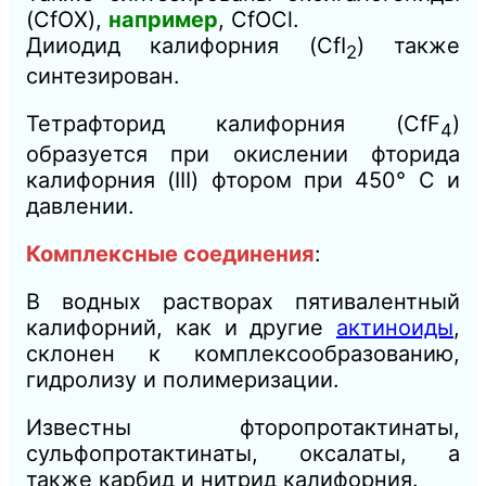
(CfOX),
например
, CfOCl.
Дииодид калифорния (CfI
) также
2
синтезирован.
Тетрафторид калифорния (CfF
)
4
образуется при окислении фторида
калифорния (III) фтором при 450° C и
давлении.
Комплексные соединения
:
В водных растворах пятивалентный
калифорний, как и другие
актиноиды
,
склонен к комплексообразованию,
гидролизу и полимеризации.
Известны фторопротактинаты,
сульфопротактинаты, оксалаты, а
также карбид и нитрид калифорния.