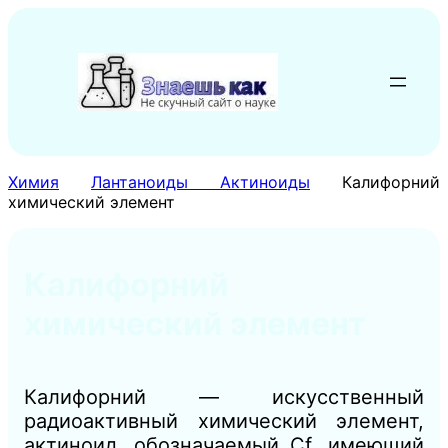
Перейти
к
содержимому
Химия
Лантаноиды Актиноиды
Калифорний
химический элемент
Калифорний
химический элемент
Калифорний — искусственный
радиоактивный химический элемент,
актиноид, обозначаемый Cf, имеющий