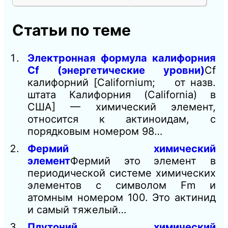
Статьи по теме
Электронная формула калифорния
Cf (энергетические уровни)
Cf
калифорний [Californium; от назв.
штата Калифорния (California) в
США] — химический элемент,
относится к актиноидам, с
порядковым номером 98…
Фермий химический
элемент
Фермий это элемент в
периодической системе химических
элементов с символом Fm и
атомным номером 100. Это актинид
и самый тяжелый…
Плутоний химический