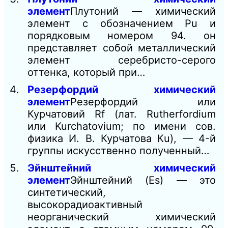
элемент
Плутоний — химический
элемент с обозначением Pu и
порядковым номером 94. он
представляет собой металлический
элемент серебристо-серого
оттенка, который при…
Резерфордий химический
элемент
Резерфордий или
Курчатовий Rf (лат. Rutherfordium
или Kurchatovium; по имени сов.
физика И. В. Курчатова Кu), — 4-й
группы искусственно полученный…
Эйнштейний химический
элемент
Эйнштейний (Es) — это
синтетический,
высокорадиоактивный
неорганический химический