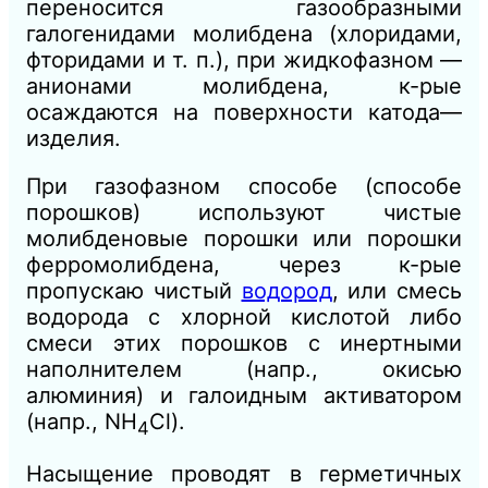
переносится газообразными
галогенидами молибдена (хлоридами,
фторидами и т. п.), при жидкофазном —
анионами молибдена, к-рые
осаждаются на поверхности катода—
изделия.
При газофазном способе (способе
порошков) используют чистые
молибденовые порошки или порошки
ферромолибдена, через к-рые
пропускаю чистый
водород
, или смесь
водорода с хлорной кислотой либо
смеси этих порошков с инертными
наполнителем (напр., окисью
алюминия) и галоидным активатором
(напр., NH
Cl).
4
Насыщение проводят в герметичных