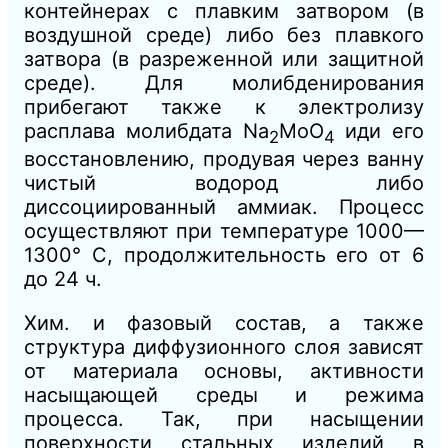
контейнерах с плавким затвором (в
воздушной среде) либо без плавкого
затвора (в разреженной или защитной
среде). Для молибденирования
прибегают также к электролизу
расплава молибдата Na
MoО
иди его
2
4
восстановлению, продувая через ванну
чистый водород либо
диссоциированный аммиак. Процесс
осуществляют при температуре 1000—
1300° С, продолжительность его от 6
до 24 ч.
Хим. и фазовый состав, а также
структура диффузионного слоя зависят
от материала основы, активности
насыщающей среды и режима
процесса. Так, при насыщении
поверхности стальных изделий в