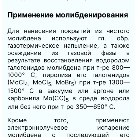
Применение молибденирования
Для нанесения покрытий из чистого
молибдена используют гл. обр.
газотермическое напыление, а также
осаждение из газовой фазы в
результате восстановления водородом
галогенидов молибдена при т-ре 800—
1000° С, пиролиза его галогенидов
(МоСl
, МоСl
, МоВr
) при т-ре 1300—
4
5
5
1500° С в вакууме или аргоне или
карбонила Мо(СО)
в среде водорода
5
или без него при т-ре 350—650° С.
Кроме того, применяют
электроннолучевое испарение
молибдена с последующей его