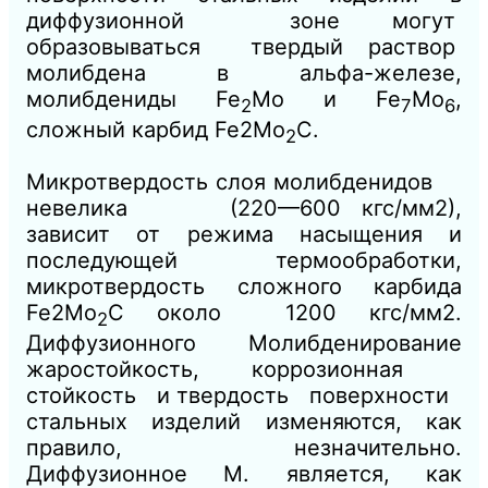
диффузионной зоне могут
образовываться твердый раствор
молибдена в альфа-железе,
молибдениды Fe
Mo и Fe
Mo
,
2
7
6
сложный карбид Fe2Mo
C.
2
Микротвердость слоя молибденидов
невелика (220—600 кгс/мм2),
зависит от режима насыщения и
последующей термообработки,
микротвердость сложного карбида
Fe2Mo
C около 1200 кгс/мм2.
2
Диффузионного Молибденирование
жаростойкость, коррозионная
стойкость и твердость поверхности
стальных изделий изменяются, как
правило, незначительно.
Диффузионное М. является, как