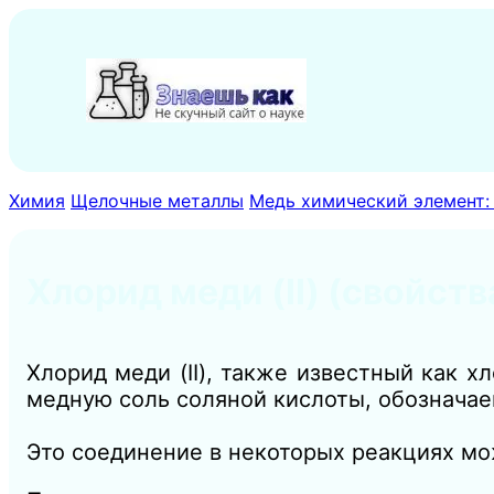
Перейти
к
содержимому
Химия
Щелочные металлы
Медь химический элемент: 
Хлорид меди (II) (свойст
Хлорид меди (II), также известный как х
медную соль соляной кислоты, обознача
Это соединение в некоторых реакциях мо