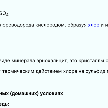
SO
4
 хлороводорода кислородом, образуя
хлор
и и
 виде минерала эрнохальцит, это кристаллы с
термическим действием хлора на сульфид ме
рных (домашних) условиях
едь: