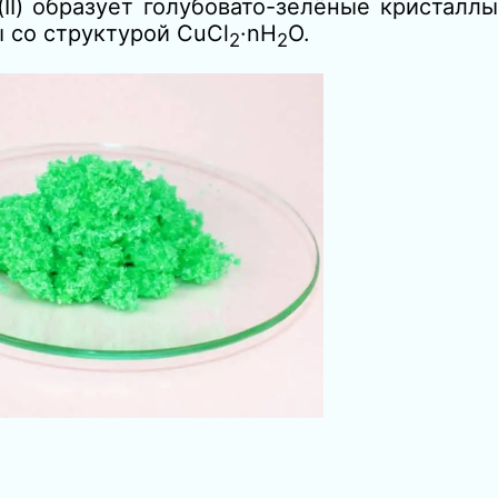
II) образует голубовато-зелёные кристаллы
 со структурой CuCl
·nH
O.
2
2