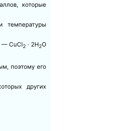
аллов, которые
и температуры
С — CuCl
· 2H
O
2
2
ым, поэтому его
оторых других