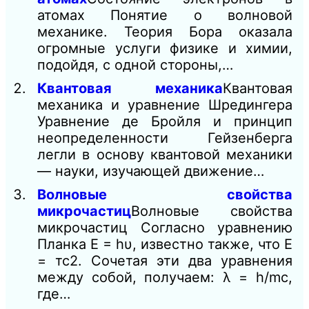
атомах Понятие о волновой
механике. Теория Бора оказала
огромные услуги физике и химии,
подойдя, с одной стороны,…
Квантовая механика
Квантовая
механика и уравнение Шредингера
Уравнение де Бройля и принцип
неопределенности Гейзенберга
легли в основу квантовой механики
— науки, изучающей движение…
Волновые свойства
микрочастиц
Волновые свойства
микрочастиц Согласно уравнению
Планка E = hυ, известно также, что Е
= тс2. Сочетая эти два уравнения
между собой, получаем: λ = h/mc,
где…