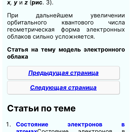
х
,
у
и
z
(
рис
. 3).
При дальнейшем увеличении
орбитального квантового числа
геометрическая форма электронных
облаков силь
но
усложняется.
Статья на тему модель электронного
облака
Предыдущая страница
Следующая страница
Статьи по теме
Состояние электронов в
атомах
Состояние электронов в