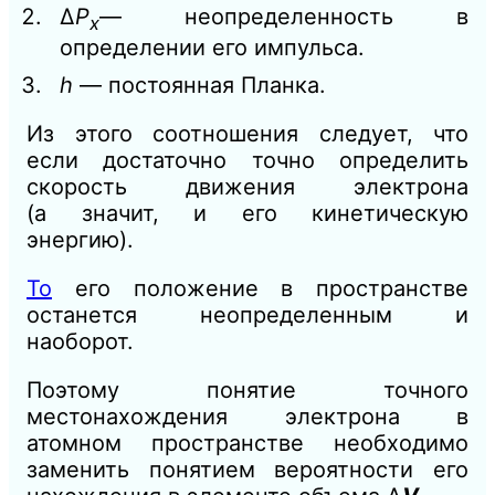
∆
Р
— неопределенность в
х
определении его импульса.
h
— постоянная Планка.
Из этого соотношения следует, что
если достаточно точно определить
скорость движения электрона
(а
значит, и его кинетическую
энергию).
То
его положе
ние
в пространстве
останется неопределенным и
наоборот.
Поэтому понятие точного
местонахождения электро
на
в
атомном пространстве необходимо
заменить поняти
ем
вероятности его