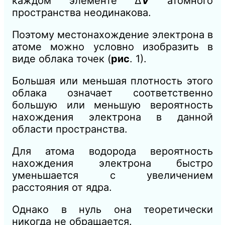
каждом элементе ∆
V
атомного
пространства неодинако
ва.
Поэтому местонахождение электрона в
атоме можно условно изобразить в
виде облака точек (
рис
. 1).
Большая или меньшая плотность этого
облака означает соответственно
большую или
меньшую вероятность
нахожде
ния электрона в данной
области
пространства.
Для атома водорода вероятность
нахождения электрона быстро
уменьшается с увеличением
расстояния от ядра.
Однако в нуль она теоретически
никогда не обращается.