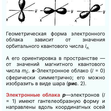
Геометрическая форма электронного
облака зависит от значения
l
орбитального квантового числа
п.
А его ориентировка в пространстве —
от значений магнитного квантового
l
числа
m
;.
s
-Электронное облако (
= 0)
l
сферически симметрично; его можно
изобразить в виде шара (
рис
. 2).
l
Электронные облака
р
—
электронов (
= 1) имеют гантелеобразную форму и
направлены вдоль координатных осей