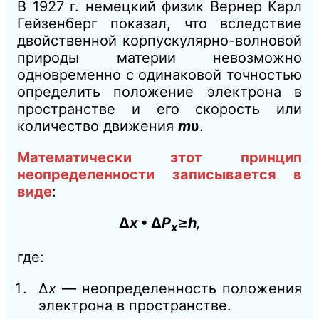
В 1927 г. немецкий физик Вернер Карл
Гейзенберг показал, что вследствие
двойственной корпускулярно-волновой
природы материи невозможно
одновременно с одинаковой точностью
определить положение электрона в
пространстве и его скорость или
количество движения
m
υ
.
Математически этот принцип
неопределенности записывается в
виде
:
∆
x
• ∆
P
≥
h
,
x
где:
∆
х
— неопределенность положения
электрона в пространстве.