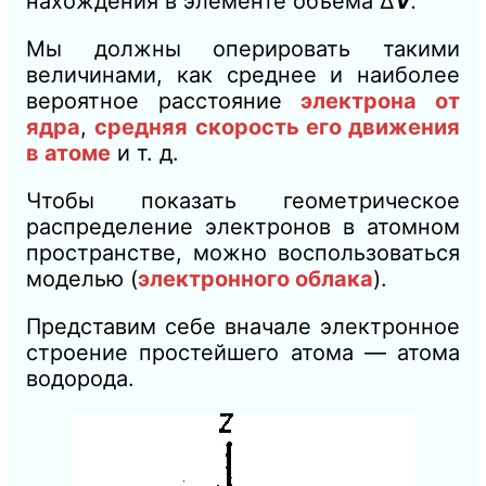
нахождения в элементе объема ∆
V
.
Мы должны оперировать такими
величинами, как сред
нее
и наиболее
вероятное расстояние
электрона от
ядра
,
средняя скорость его движения
в атоме
и т. д.
Чтобы показать геометрическое
распределение электронов в атомном
пространстве, можно воспользоваться
моделью (
электронного облака
).
Представим себе вначале электронное
строение простейшего атома — атома
водорода.