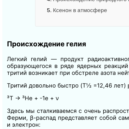
5.
Ксенон в атмосфере
Происхождение гелия
Легкий гелий — продукт радиоактивно
образующегося в ряде ядерных реакций
тритий возникает при обстреле азота не
Тритий довольно быстро (T½ =12,46 лет) 
³Т → ³Не + -1e + ν
Здесь мы сталкиваемся с очень распрос
Ферми, β-распад представляет собой сам
и электрон: