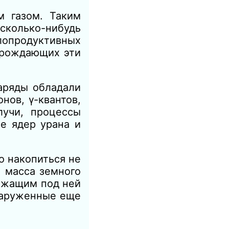
м газом. Таким
сколько-нибудь
лопродуктивных
орождающих эти
аряды обладали
нов, γ-квантов,
лучи, процессы
е ядер урана и
о накопиться не
я масса земного
лежащим под ней
наруженные еще