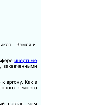
озникла Земля и
осфере
инертные
д захваченными
к аргону. Как в
енного земного
ый состав, чем