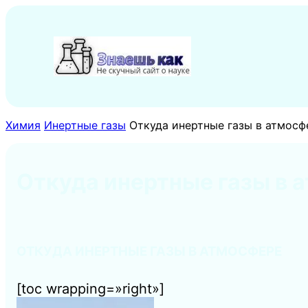
Перейти
к
содержимому
Химия
Инертные газы
Откуда инертные газы в атмосф
Откуда инертные газы в 
ОТКУДА ИНЕРТНЫЕ ГАЗЫ В АТМОСФЕРЕ
[toc wrapping=»right»]