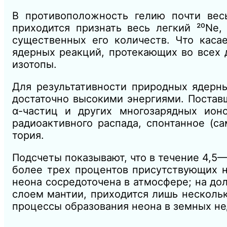
В противоположность гелию почти вес
приходится признать весь легкий ²⁰Ne,
существенных его количеств. Что касае
ядерных реакций, протекающих во всех
изотопы.
Для результативности природных ядерн
достаточно высокими энергиями. Постав
α-частиц и других многозарядных ио
радиоактивного распада, спонтанное (с
тория.
Подсчеты показывают, что в течение 4,5—
более трех процентов присутствующих н
неона сосредоточена в атмосфере; на до
слоем мантии, приходится лишь несколь
процессы образования неона в земных не