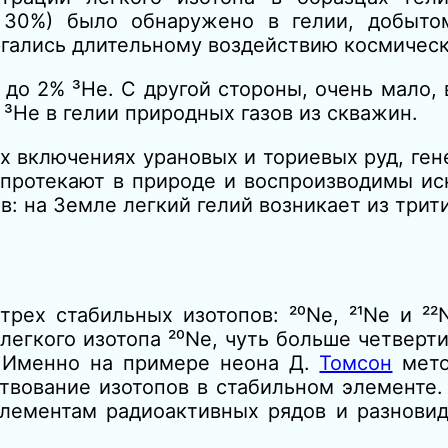
о 30%) было обнаружено в гелии, добыт
ргались длительному воздействию космическ
до 2% ³Не. С другой стороны, очень мало, 
 ³Не в гелии природных газов из скважин.
х включениях урановых и ториевых руд, ге
протекают в природе и воспроизводимы иск
в: на Земле легкий гелий возникает из трити
рех стабильных изотопов: ²⁰Ne, ²¹Ne и ²
легкого изотопа ²⁰Ne, чуть больше четверт
. Именно на примере неона Д.
Томсон
мето
ствование изотопов в стабильном элементе.
элементам радиоактивных рядов и разновид