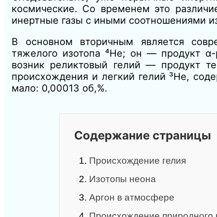
космические. Со временем это различие
инертные газы с иными соотношениями и
В основном вторичным является сов
тяжелого изотопа ⁴Не; он — продукт α
возник реликтовый гелий — продукт те
происхождения и легкий гелий ³Не, сод
мало: 0,00013 об,%.
Содержание страницы
1.
Происхождение гелия
2.
Изотопы неона
3.
Аргон в атмосфере
4.
Происхождение природного 