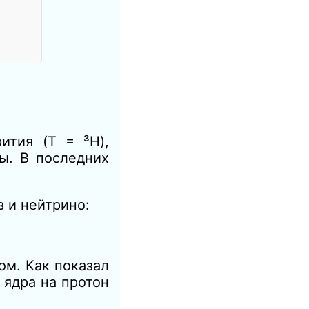
ития (T = ³H),
ы. В последних
в и нейтрино:
ом. Как показал
 ядра на протон