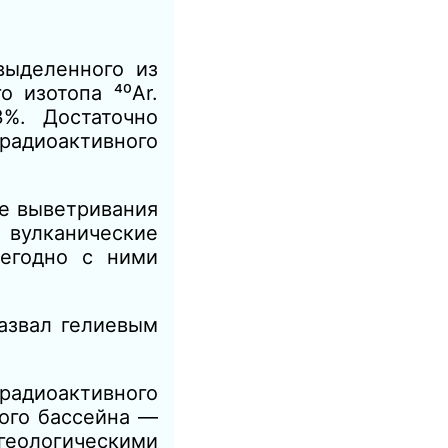
выделенного из
о изотопа ⁴⁰Аr.
3%. Достаточно
 радиоактивного
се выветривания
 вулканические
жегодно с ними
азвал гелиевым
радиоактивного
ого бассейна —
 геологическими