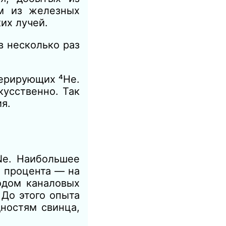
ом из железных
их лучей.
в несколько раз
нерирующих ⁴Не.
усственно. Так
я.
²Ne. Наибольшее
и процента — на
дом каналовых
 До этого опыта
ностям свинца,