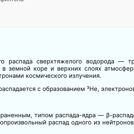
го распада сверхтяжелого водорода — тр
 в земной коре и верхних слоях атмосфер
йтронами космического излучения.
распадается с образованием ³Не, электроно
траненным, типом распада-ядра — β-распад
опроизвольный распад одного из нейтронов