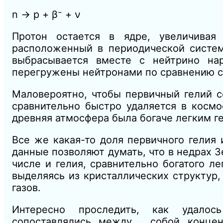
n → p + β⁻ + ν
Протон остается в ядре, увеличивая 
расположенный в периодической систем
выбрасывается вместе с нейтрино на
перегружены нейтронами по сравнению с
Маловероятно, чтобы первичный гелий с
сравнительно быстро удаляется в космо
древняя атмосфера была богаче легким г
Все же какая-то доля первичного гелия
данные позволяют думать, что в недрах З
числе и гелия, сравнительно богатого л
выделяясь из кристаллических структур,
газов.
Интересно проследить, как удалос
сопоставлялись между . собой концен