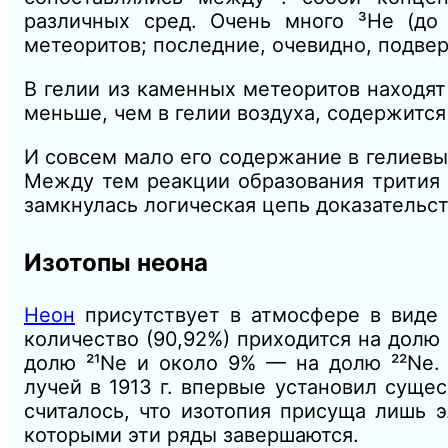
различных сред. Очень много ³Не (д
метеоритов; последние, очевидно, подве
В гелии из каменных метеоритов находят 
меньше, чем в гелии воздуха, содержится
И совсем мало его содержание в гелиевы
Между тем реакции образования трития 
замкнулась логическая цепь доказательст
Изотопы неона
Неон
присутствует в атмосфере в виде т
количество (90,92%) приходится на долю 
долю ²¹Ne и около 9% — на долю ²²Ne
лучей в 1913 г. впервые установил суще
считалось, что изотопия присуща лишь 
которыми эти ряды завершаются.