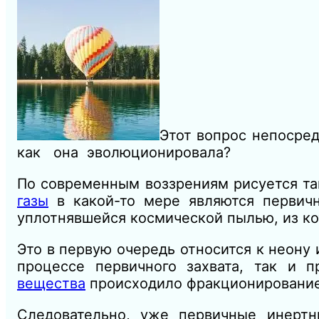
Этот вопрос непосред
как она эволюционировала?
По современным воззрениям рисуется т
газы
в какой-то мере являются первич
уплотнявшейся космической пылью, из ко
Это в первую очередь относится к неону 
процессе первичного захвата, так и 
вещества
происходило фракционирование 
Следовательно, уже первичные инерт