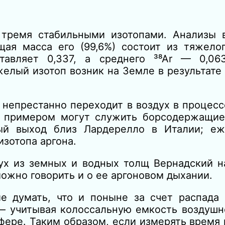
тремя стабильными изотопами. Анализы 
щая масса его (99,6%) состоит из тяжелог
тавляет 0,337, а среднего ³⁸Аr — 0,06
желый изотоп возник на Земле в результате
 непрестанно переходит в воздух в процес
м примером могут служить борсодержащие
ный выход близ Лардерелло в Италии; е
изотопа аргона.
ух из земных и водных толщ Вернадский н
жно говорить и о ее аргоновом дыхании.
е думать, что и поныне за счет распада 
— учитывая колоссальную емкость воздушн
фере. Таким образом, если измерять время