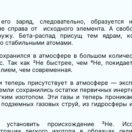
его заряд, следовательно, образуется 
е справа от исходного элемента. А своб
ружу. Бета-распад присущ тем ядрам, к
о стабильными атомами.
охранился в атмосфере в большом количест
с. Так как ³Не быстрее, чем ⁴Не, покида
елием, чем современная.
 и теперь присутствует в атмосфере — экс
емли сохранились остатки первичных инертн
егким изотопом. Эти газы и теперь проника
 подземных газовых струй, из гидросферы 
ь установить происхождение ³Не. Ис
трации легкого изотопа в образцах гел