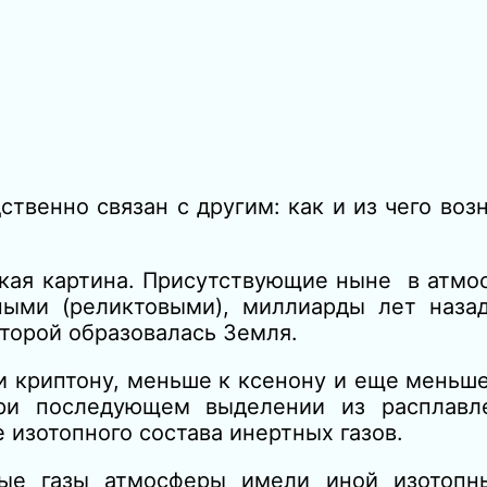
ственно связан с другим: как и из чего в
акая картина. Присутствующие ныне в атм
ными (реликтовыми), миллиарды лет наза
торой образовалась Земля.
и криптону, меньше к ксенону и еще меньше 
при последующем выделении из расплавл
изотопного состава инертных газов.
ные газы атмосферы имели иной изотопн