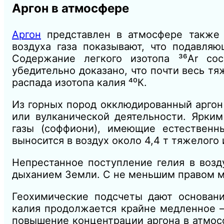
Аргон в атмосфере
Аргон
представлен в атмосфере также 
воздуха газа показывают, что подавляю
Содержание легкого изотопа ³⁶Аr сос
убедительно доказано, что почти весь тя
распада изотопа калия ⁴⁰К.
Из горных пород окклюдированный аргон
или вулканической деятельности. Ярки
газы (соффиони), имеющие естествен
выносится в воздух около 4,4 т тяжелого 
Непрестанное поступление гелия в возд
дыханием Земли. С не меньшим правом мо
Геохимические подсчеты дают основани
калия продолжается крайне медленное 
повышение концентрации аргона в атмос