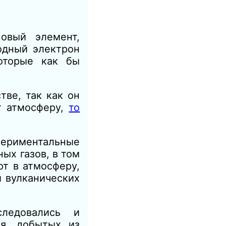
новый элемент,
одный электрон
оторые как бы
ве, так как он
ет атмосферу,
то
периментальные
ых газов, в том
ют в атмосферу,
и вулканических
следовались и
ия, добытых из