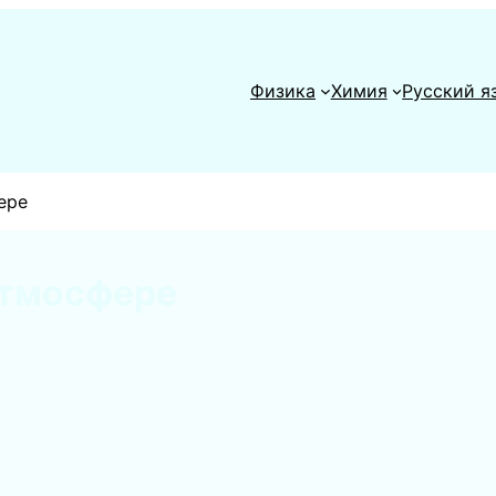
Физика
Химия
Русский я
ере
атмосфере