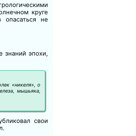
трологическими
олнечном круге
 опасаться не
е знаний эпохи,
лек «никеля», о
елеза, мышьяка,
убликовал свои
л.