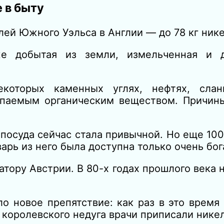
 в быту
й Южного Уэльса в Англии — до 78 кг никел
е добытая из земли, измельченная и д
которых каменных углях, нефтях, слан
паемым органическим веществом. Причины
суда сейчас стала привычной. Но еще 100 
арь из него была доступна только очень бо
тору Австрии. В 80-х годах прошлого века 
ло новое препятствие: как раз в это врем
 королевского недуга врачи приписали нике