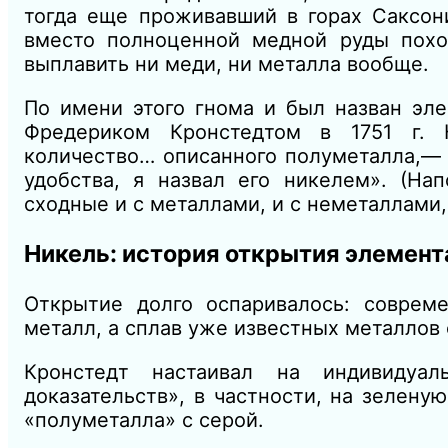
тогда еще проживавший в горах Саксон
вместо полноценной медной руды похож
выплавить ни меди, ни металла вообще.
По имени этого гнома и был назван эл
Фредериком Кронстедтом в 1751 г. 
количество… описанного полуметалла,—
удобства, я назвал его никелем». (Н
сходные и с металлами, и с неметаллами
Никель: история открытия элемент
Открытие долго оспаривалось: соврем
металл, а сплав уже известных металлов
Кронстедт настаивал на индивидуал
доказательств», в частности, на зелену
«полуметалла» с серой.