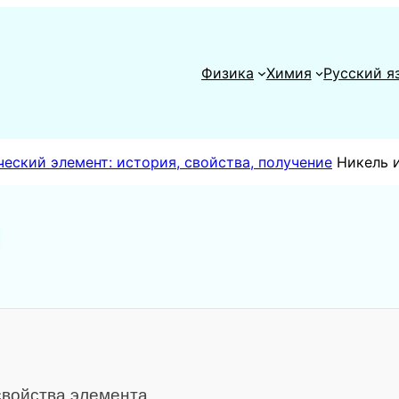
Физика
Химия
Русский я
еский элемент: история, свойства, получение
Никель 
я
свойства элемента