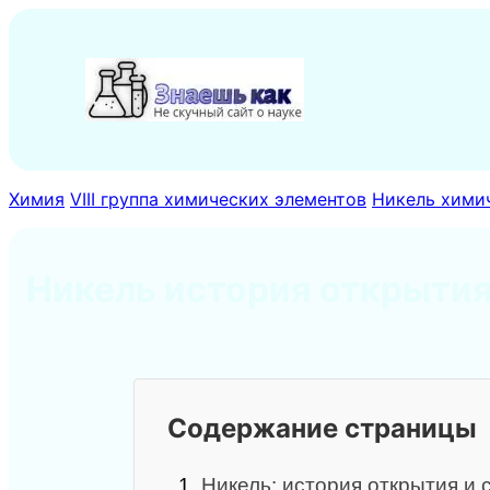
Перейти
к
содержимому
Химия
VIII группа химических элементов
Никель химич
Никель история открыти
Содержание страницы
1.
Никель: история открытия и 