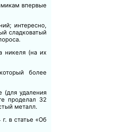
химикам впервые
ний; интересно,
ный сладковатый
пороса.
а никеля (на их
который более
е (для удаления
те проделал 32
стый металл.
г. в статье «Об