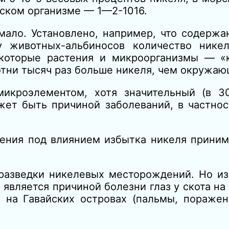
ческом организме — 1—2-1016.
мало. Установлено, например, что содержа
у животных-альбиносов количество нике
екоторые растения и микроорганизмы — «
отни тысяч раз больше никеля, чем окружаю
икроэлементом, хотя значительный (в 3
жет быть причиной заболеваний, в частнос
ния под влиянием избытка никеля прини
разведки никелевых месторождений. Но из
н является причиной болезни глаз у скота н
 на Гавайских островах (пальмы, поражен