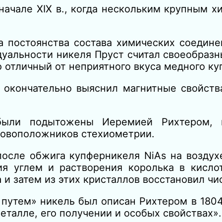
начале XIX в., когда нескольким крупным 
а постоянства состава химических соедине
дуальности никеля Пруст считал своеобраз
 отличный от неприятного вкуса медного ку
, окончательно выяснил магнитные свойств
 были подытожены Иеремией Рихтером, 
сновоположников стехиометрии.
после обжига купферникеля NiAs на воздух
ия углем и растворения королька в кисло
и затем из этих кристаллов восстановил чи
утем» никель был описан Рихтером в 1804 
еталле, его получении и особых свойствах».