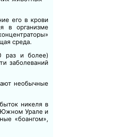
ние его в крови
ля в организме
концентраторы»
щая среда.
0 раз и более)
ти заболеваний
мают необычные
быток никеля в
а Южном Урале и
ные «боангом»,