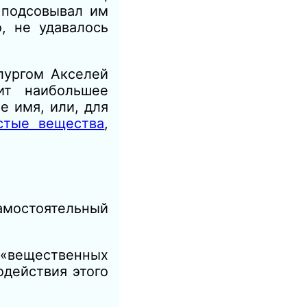
 подсовывал им
, не удавалось
лургом Акселей
ит наибольшее
 имя, или, для
стые вещества
,
мостоятельный
«вещественных
одействия этого