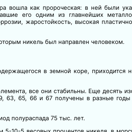
а вошла как пророческая: в ней были ука
лавшие его одним из главнейших металл
ррозии, жаростойкость, высокая пластично
которым никель был направлен человеком.
держащегося в земной коре, приходится н
элемента, все они стабильны. Еще десять из
59, 63, 65, 66 и 67 получены в разные год
од полураспада 75 тыс. лет.
 5-10-5 весовых процентов никеля, в мор