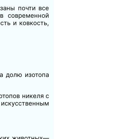
заны почти все
ов современной
сть и ковкость,
а долю изотопа
отопов никеля с
ы искусственным
ских животных—