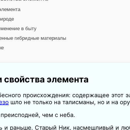
 элемента
рироде
именение в быту
менные гибридные материалы
ке
и свойства элемента
бесного происхождения: содержащее этот э
езо
шло не только на талисманы, но и на ор
преисподней, чем с неба.
ыть и раньше. Старый Ник, насмешливый и л