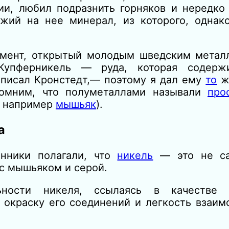
ии, любил подразнить горняков и нередко
ий на нее минерал, из которого, однако
емент, открытый молодым шведским метал
Купферникель — руда, которая содерж
 писал Кронстедт,— поэтому я дал ему
то
же
апомним, что полуметаллами называли
про
, например
мышьяк
).
а
енники полагали, что
никель
— это не са
 с мышьяком и серой.
ьности никеля, ссылаясь в качестве 
ю окраску его соединений и легкость взаим