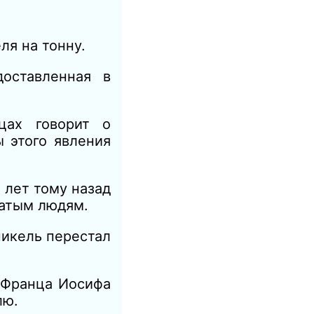
я на тонну.
оставленная в
цах говорит о
 этого явления
лет тому назад
гатым людям.
никель перестал
я Франца Иосифа
лю.