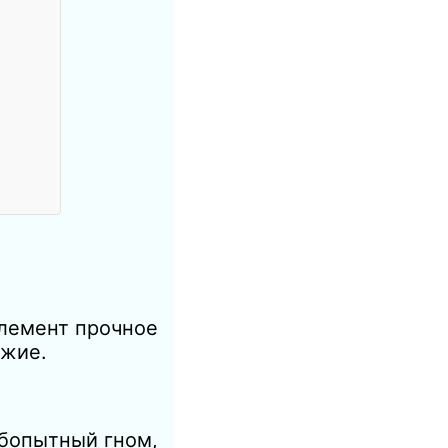
лемент прочное
ужие.
юбопытный гном,