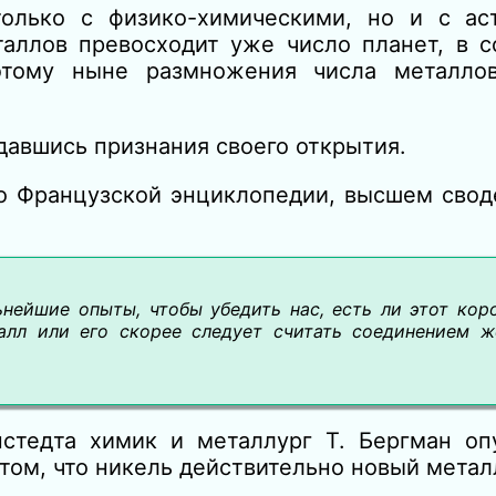
только с физико-химическими, но и с ас
аллов превосходит уже число планет, в с
этому ныне размножения числа металлов
ждавшись признания своего открытия.
во Французской энциклопедии, высшем свод
нейшие опыты, чтобы убедить нас, есть ли этот коро
алл или его скорее следует считать соединением ж
нстедта химик и металлург Т. Бергман оп
том, что никель действительно новый метал