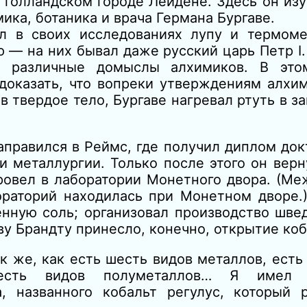
 голландском городе Лейдене. Здесь он из
ка, ботаника и врача Германа Бургаве.
л в своих исследованиях лупу и термоме
 — на них бывал даже русский царь Петр I
ть различные домыслы алхимиков. В это
 доказать, что вопреки утверждениям алх
 твердое тело, Бургаве нагревал ртуть в з
аправился в Реймс, где получил диплом до
 и металлургии. Только после этого он вер
овел в лаборатории Монетного двора. (Меж
раторий находилась при Монетном дворе.)
енную соль; организовал производство шве
у Брандту принесло, конечно, открытие коб
ак же, как есть шесть видов металлов, есть
шесть видов полуметаллов… Я имел 
, названного кобальт регулус, который 