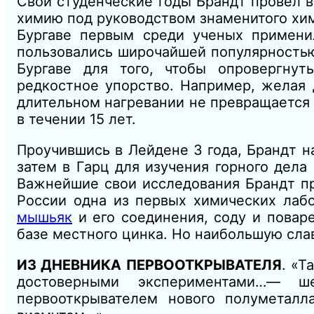
Свои студенческие годы Брандт провел в
химию под руководством знаменитого хими
Бургаве первым среди ученых примени
пользовались широчайшей популярностью
Бургаве для того, чтобы опровергну
редкостное упорство. Например, желая
длительном нагревании не превращается в
в течении 15 лет.
Проучившись в Лейдене 3 года, Брандт н
затем в Гарц для изучения горного дела
Важнейшие свои исследования Брандт пр
России одна из первых химических лабо
мышьяк
и его соединения, соду и повар
базе местного цинка. Но наибольшую слав
ИЗ ДНЕВНИКА ПЕРВООТКРЫВАТЕЛЯ
. «Т
достоверными экспериментами…— 
первооткрывателем нового полуметалла