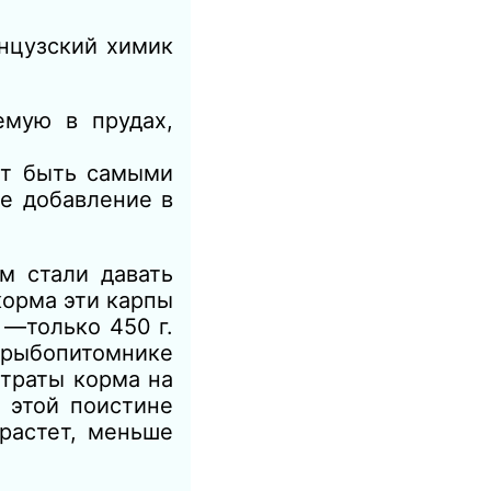
анцузский химик
емую в прудах,
ут быть самыми
е добавление в
м стали давать
корма эти карпы
 —только 450 г.
рыбопитомнике
атраты корма на
 этой поистине
растет, меньше