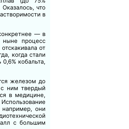
сплав (до 75%
 Оказалось, что
растворимости в
конкретнее — в
й ныне процесс
 отскакивала от
да, когда стали
 0,6% кобальта,
тся железом до
 с ним твердый
ся в медицине,
. Использование
 например, они
диотехнической
талл с большим