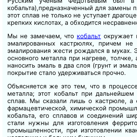
Русским ученым Федотьевым был в 
кобальта),предназначенный для замены п
этот сплав не только не уступает драгоц
крепких кислотах, а обходится несравнен
Мы не замечаем, что
кобальт
окружает н
эмалированных кастрюлях, причем не
эмалирования жести рождался в муках. Э
основного металла при нагреве, толчке,
наносить эмаль в два слоя (грунт и эмал
покрытие стало удерживаться прочно.
Объясняется же это тем, что в процесс
металла; этот кобальт при дальнейшем
сплав. Мы сказали лишь о кастрюле, а 
фармацевтической, химической промышле
кобальта, его сплавов и соединений ши
стали нужны для изготовления феррито
промышленности, при изготовлении ква