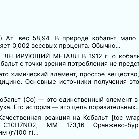
m) Aт. вес 58,94. В природе кобальт мало
ляет 0,002 весовых процента. Обычно…
 ЛЕГИРУЮЩИЙ МЕТАЛЛ В 1912 г. о кобаль
бальт с точки зрения потребления не предс
это химический элемент, простое вещество
дицине. Основные источники получения это
обальт (Co) — это единственный элемент 
духа. Его история — это цепь поразительных
ачественная реакция на Кобальт [toc wrapp
тол C10H7NO2, ММ 173,16 Оранжево-бу
м (г/100 г)…