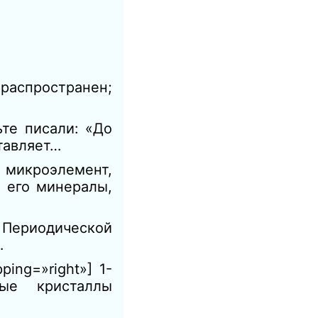
 распространен;
те писали: «До
тавляет…
, микроэлемент,
 его минералы,
в Периодической
…
ing=»right»] 1-
рые кристаллы