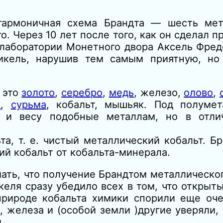
гармоничная схема Брандта — шесть ме
. Через 10 лет после того, как он сделал 
о лаборатории Монетного двора Аксель Фре
кель, нарушив тем самым приятную, но 
 это
золото
,
серебро
,
медь
, железо,
олово
,
к
,
сурьма
, кобальт, мышьяк. Под полуме
 и весу подобные металлам, но в отли
та, т. е. чистый металлический кобальт. Б
ий кобальт от кобальта-минерала.
мать, что получение Брандтом металлическог
еля сразу убедило всех в том, что открыт
рироде кобальта химики спорили еще оче
, железа и (особой земли )другие уверяли, 
.