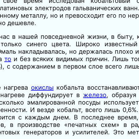
свое время исследован кобальтовый 
латиновых электродов гальванических ванн.
енному металлу, но и превосходит его по не
но дешевле.
ас в нашей повседневной жизни, в быту, 
 только синего цвета. Широко известны
маль накладывалась, но держалась плохо и
 а
то
и без всяких видимых причин. Лишь тог
ь), с содержанием в первом слое всего лишь
е нагрева
окислы
кобальта восстанавливаю
 нагреве диффундирует в
железо
, образуя
сколько эмалированной посуды использует
нности. И везде кобальт, всего лишь 0,6%
рится с каждым днем. В последнее время,
в, в производстве «печатных схем» в ра
нтовых генераторов и усилителей. Это ме