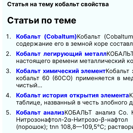
Статья на тему кобальт свойства
Статьи по теме
Кобальт (Cobaltum)
Кобальт (Cobaltu
содержание его в земной коре состав
Кобальт легирующий металл
КОБАЛЬТ
настоящего времени металлический ко
Кобальт химический элемент
Кобальт 
кобальт 60 (60CO) применяется в ме
чистый…
Кобальт история открытия элемента
К
таблице, названный в честь злобного 
Кобальт анализ
КОБАЛЬТ анализ Co. К
Нитрозонафтол-2α-Нитрозо-β-наф
(порошок); tnn 108,8—109,5°С; раствори