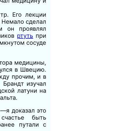
учал медицину и
тр. Его лекции
. Немало сделал
м он проявлял
имиков
ртуть
при
амкнутом сосуде
ктора медицины,
нулся в Швецию.
ду прочим, и в
 Брандт изучал
дской латуни на
альта.
 —я доказал это
счастье быть
ранее путали с