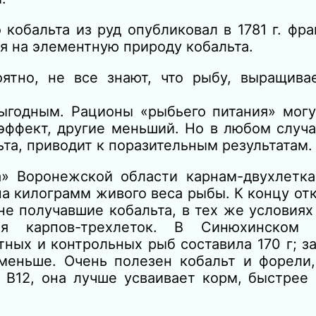
кобальта из руд опубликовал в 1781 г. фр
ся на элементную природу кобальта.
оятно, не все знают, что рыбу, выращива
ыгодным. Рационы «рыбьего питания» мог
эффект, другие меньший. Но в любом случа
та, приводит к поразительным результатам.
а» Воронежской области карнам-двухлетка
на килограмм живого веса рыбы. К концу от
не получавшие кобальта, в тех же условиях
я карпов-трехлеток. В Синюхинском 
тных и контрольных рыб составила 170 г; з
меньше. Очень полезен кобальт и форели,
 В12, она лучше усваивает корм, быстрее 