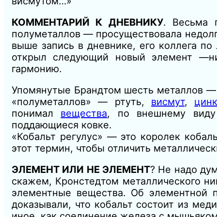
висмутом…»
КОММЕНТАРИЙ К ДНЕВНИКУ
. Весьма 
полуметаллов — просуществовала недолго
выше запись в дневнике, его коллега п
открыл следующий новый элемент —ни
гармонию.
Упомянутые Брандтом шесть металлов —
«полуметаллов» — ртуть,
висмут
,
цин
понимал
вещества
, по внешнему виду
поддающиеся ковке.
«Кобальт регулус» — это королек кобаль
этот термин, чтобы отличить металлическ
ЭЛЕМЕНТ ИЛИ НЕ ЭЛЕМЕНТ
? Не надо ду
скажем, Кронстедтом металлического ник
элементные вещества. Об элементной п
доказывали, что кобальт состоит из меди
иное, как соединение железа с мышьяком