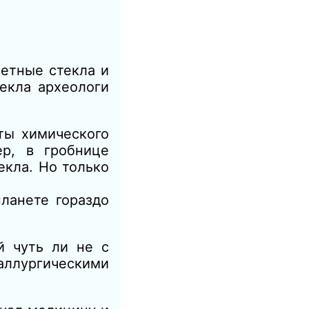
ветные стекла и
екла археологи
ты химического
р, в гробнице
екла. Но только
ланете гораздо
й чуть ли не с
аллургическими