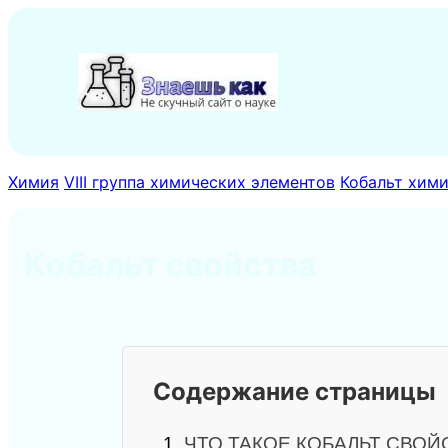
Перейти
к
содержимому
Химия
VIII группа химических элементов
Кобальт хим
Кобальт свойства
Содержание страницы
1.
ЧТО ТАКОЕ КОБАЛЬТ СВОЙ