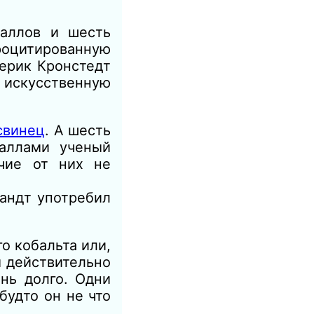
таллов и шесть
процитированную
дерик Кронстедт
искусственную
свинец
. А шесть
таллами ученый
чие от них не
рандт употребил
о кобальта или,
ы действительно
нь долго. Одни
будто он не что