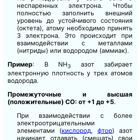
неспаренных электрона. Чтобы
полностью заполнить внешний
уровень до устойчивого состояния
(октета), атому необходимо принять
3 электрона. Это происходит при
взаимодействии с металлами
(нитриды) или водородом (аммиак).
Пример
: В NH
азот забирает
3
электронную плотность у трех атомов
водорода.
Промежуточные и высшая
(положительные) СО: от +1 до +5
.
При взаимодействии с более
электроотрицательными
элементами (
кислород
,
фтор
) азот
начинает отдавать (смещать) свои