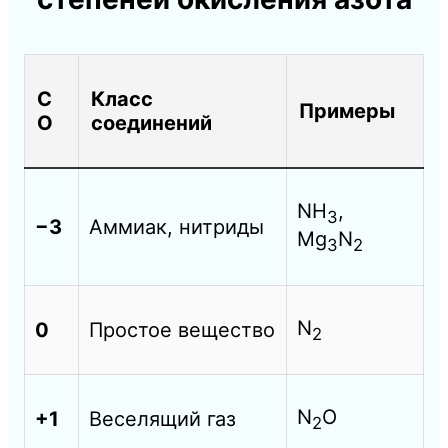
С
Класс
Примеры
О
соединений
NH
,
3
−3
Аммиак, нитриды
Mg
N
3
2
N
0
Простое вещество
2
N
O
+1
Веселящий газ
2