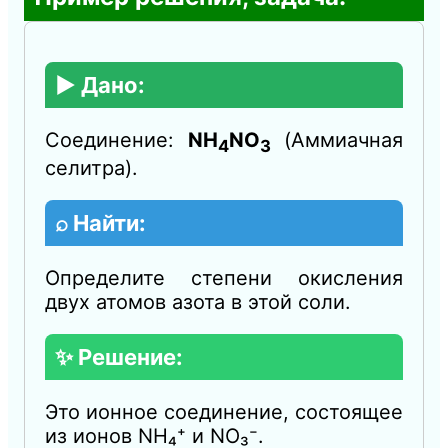
▶️ Дано:
Соединение:
NH
NO
(Аммиачная
4
3
селитра).
⌕ Найти:
Определите степени окисления
двух атомов азота в этой соли.
✨ Решение:
Это ионное соединение, состоящее
из ионов NH₄⁺ и NO₃⁻.