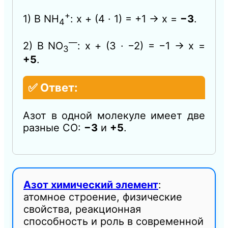
+
1) В NH
: x + (4 · 1) = +1 → x =
−3
.
4
—
2) В NO
: x + (3 · −2) = −1 → x =
3
+5
.
✅ Ответ:
Азот в одной молекуле имеет две
разные СО:
−3
и
+5
.
Азот химический элемент
:
атомное строение, физические
свойства, реакционная
способность и роль в современной