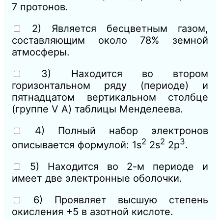
7 протонов.
2) Является бесцветным газом,
составляющим около 78% земной
атмосферы.
3) Находится во втором
горизонтальном ряду (периоде) и
пятнадцатом вертикальном столбце
(группе V A) таблицы Менделеева.
4) Полный набор электронов
2
2
3
описывается формулой: 1s
2s
2p
.
5) Находится во 2-м периоде и
имеет две электронные оболочки.
6) Проявляет высшую степень
окисления +5 в азотной кислоте.