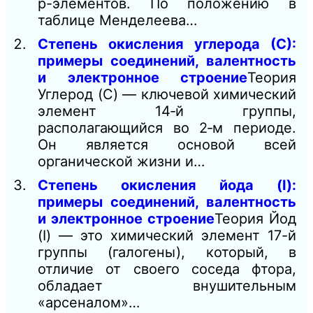
p-элементов. По положению в
таблице Менделеева…
Степень окисления углерода (С):
примеры соединений, валентность
и электронное строение
Теория
Углерод (C) — ключевой химический
элемент 14‑й группы,
располагающийся во 2‑м периоде.
Он является основой всей
органической жизни и…
Степень окисления йода (I):
примеры соединений, валентность
и электронное строение
Теория Йод
(I) — это химический элемент 17-й
группы (галогены), который, в
отличие от своего соседа фтора,
обладает внушительным
«арсеналом»…