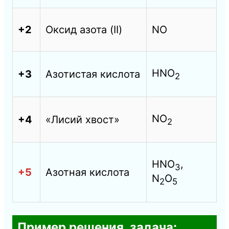
+2
Оксид азота (II)
NO
HNO
+3
Азотистая кислота
2
NO
+4
«Лисий хвост»
2
HNO
,
3
+5
Азотная кислота
N
O
2
5
Пример решения, задача: