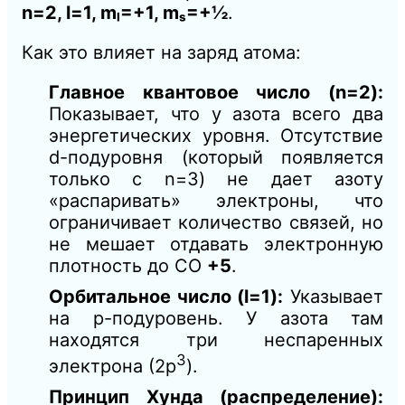
n=2, l=1, mₗ=+1, mₛ=+½
.
Как это влияет на заряд атома:
Главное квантовое число (n=2):
Показывает, что у азота всего два
энергетических уровня. Отсутствие
d-подуровня (который появляется
только с n=3) не дает азоту
«распаривать» электроны, что
ограничивает количество связей, но
не мешает отдавать электронную
плотность до СО
+5
.
Орбитальное число (l=1):
Указывает
на p-подуровень. У азота там
находятся три неспаренных
3
электрона (2p
).
Принцип Хунда (распределение):