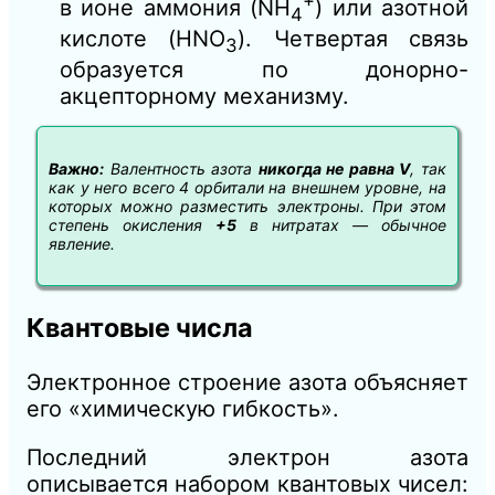
в ионе аммония (NH
) или азотной
4
кислоте (HNO
). Четвертая связь
3
образуется по донорно-
акцепторному механизму.
Важно:
Валентность азота
никогда не равна V
, так
как у него всего 4 орбитали на внешнем уровне, на
которых можно разместить электроны. При этом
степень окисления
+5
в нитратах — обычное
явление.
Квантовые числа
Электронное строение азота объясняет
его «химическую гибкость».
Последний электрон азота
описывается набором квантовых чисел: