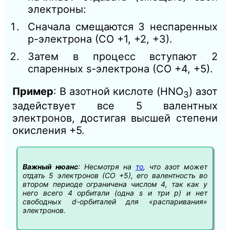
электроны:
Сначала смещаются 3 неспаренных
p-электрона (СО +1, +2, +3).
Затем в процесс вступают 2
спаренных s-электрона (СО +4, +5).
Пример
: В азотной кислоте (HNO
) азот
3
задействует все 5 валентных
электронов, достигая высшей степени
окисления +5.
Важный нюанс
: Несмотря на
то
, что азот может
отдать 5 электронов (СО +5), его валентность во
втором периоде ограничена числом 4, так как у
него всего 4 орбитали (одна s и три p) и нет
свободных d-орбиталей для «распаривания»
электронов.