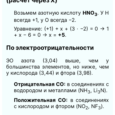
(расчёт через X)
Возьмем азотную кислоту
HNO
. У H
3
всегда +1, у O всегда −2.
Уравнение: (+1) + x + (3 · −2) = 0 → 1
+ x − 6 = 0 → x =
+5
.
По электроотрицательности
ЭО азота (3,04) выше, чем у
большинства элементов, но ниже, чем
у кислорода (3,44) и фтора (3,98).
Отрицательная СО:
в соединениях с
водородом и металлами (NH
, Li
N).
3
3
Положительная СО:
в соединениях
с кислородом и фтором (NO
, NF
).
2
3