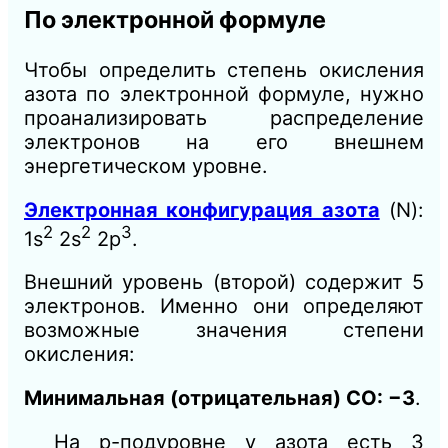
По электронной формуле
Чтобы определить степень окисления
азота по электронной формуле, нужно
проанализировать распределение
электронов на его внешнем
энергетическом уровне.
Электронная конфигурация азота
(N):
2
2
3
1s
2s
2p
.
Внешний уровень (второй) содержит 5
электронов. Именно они определяют
возможные значения степени
окисления:
Минимальная (отрицательная) СО: −3
.
На p-подуровне у азота есть 3