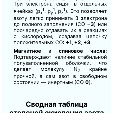
Три электрона сидят в отдельных
1
1
1
ячейках (p
, p
, p
). Это позволяет
x
y
z
азоту легко принимать 3 электрона
до полного заполнения (СО
−3
) или
поочередно отдавать их в реакциях
с кислородом, создавая цепочку
положительных СО:
+1, +2, +3
.
Магнитное и спиновое числа:
Подтверждают наличие стабильной
полузаполненной оболочки, что
делает молекулу N
крайне
2
прочной, а сам азот в свободном
состоянии — инертным (СО
0
).
Сводная таблица
степеней окисления азота