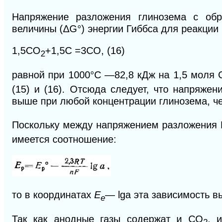
Напряжение разложения глинозема с обр
величины (ΔG°) энергии Гиббса для реакции
1,5СO
+1,5С =3СО, (16)
2
равной при 1000°С —82,8 кДж на 1,5 моля
(15) и (16). Отсюда следует, что напряжен
выше при любой концентрации глинозема, че
Поскольку между напряжением разложения 
имеется соотношение:
то в координатах
Е
— lga эта зависимость в
е
Так как анодные газы содержат и СO
, 