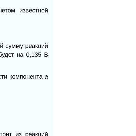
етом известной
ой сумму реакций
будет на 0,135 В
сти компонента
а
тоит из реакций