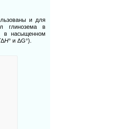
ользованы и для
ал глинозема в
а в насыщенном
(
Δ
Н°
и
Δ
G°).