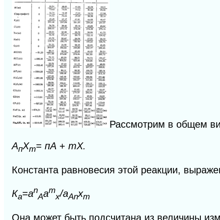
Рассмотрим в общем ви
А
Х
= пА
+
тХ.
п
т
Константа равновесия этой реакции, выраже
n
m
К
=a
a
/a
x
а
A
x
An
m
Она может быть подсчитана из величины изм