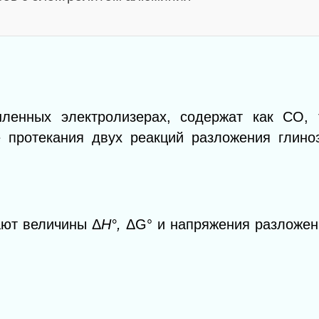
ленных электролизерах, содержат как СО,
е протекания двух реакций разложения глино
ают величины Δ
Н°,
ΔG° и напряжения разложен