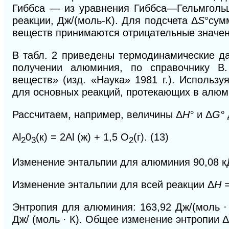
Гиббса — из уравнения Гиббса—Гельмгол
реакции, Дж/(моль-К). Для подсчета Δ
S
°сум
веществ принимаются отрицательные значен
В табл. 2 приведены термодинамические д
получении алюминия, по справочнику В.
веществ» (изд. «Наука» 1981 г.). Использ
для основных реакций, протекающих в алюм
Рассчитаем, например, величины
Δ
Н°
и
Δ
G°
Аl
0
(к) = 2Аl (ж) + 1,5 O
(г). (13)
2
3
2
Изменение энтальпии для алюминия 90,08 кД
Изменение энтальпии для всей реакции
Δ
Н 
Энтропия для алюминия: 163,92 Дж/(моль · 
Дж/ (моль · К). Общее изменение энтропии
Δ