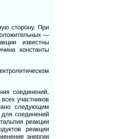
ную сторону. При
положительных —
акции известны
ичина константы
ктролитическом
ния соединений,
 всех участников
тано следующим
 для соединений
нтальпия реакции
одуктов реакции
менение энергии