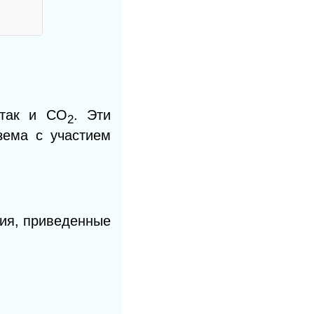
 так и СO
. Эти
2
зема с участием
ия, приведенные