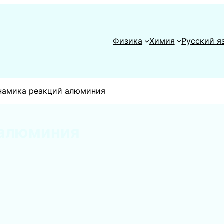
Физика
Химия
Русский я
намика реакций алюминия
 алюминия