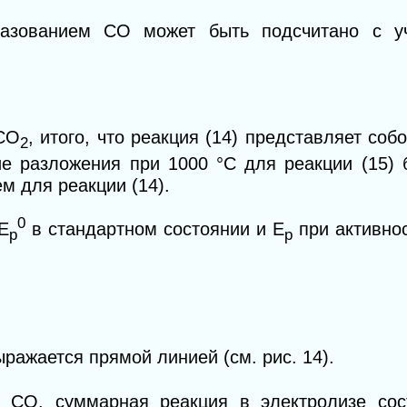
азованием СО может быть подсчитано с уч
 СO
, итого, что реакция (14) представляет соб
2
ие разложения при 1000 °С для реакции (15) 
м для реакции (14).
0
E
в стандартном состоянии и E
при активно
p
p
ыражается прямой линией (см. рис. 14).
и СО, суммарная реакция в электролизе сос