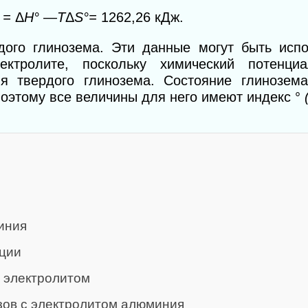
 =
Δ
H° —T
Δ
S°=
1262,26 кДж.
дого глинозема. Эти данные могут быть исп
ктролите, поскольку химический потенци
я твердого глинозема. Состояние глинозем
поэтому все величины для него имеют индекс °
иния
ции
 электролитом
зов с электролитом алюминия