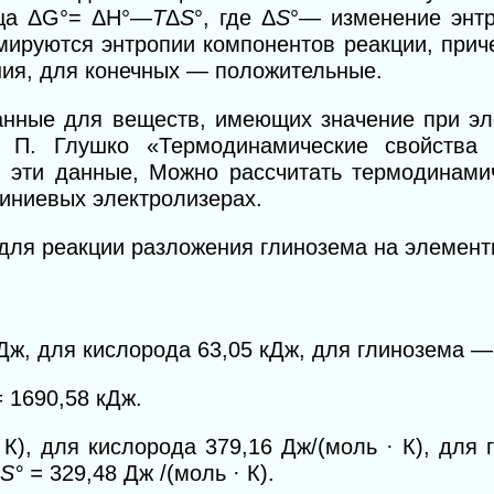
ьца ΔG°= ΔH°—
T
Δ
S
°,
где Δ
S
°— изменение энтр
мируются энтропии компонентов реакции, при
ия, для конечных — положительные.
анные для веществ, имеющих значение при эл
 П. Глушко «Термодинамические свойства 
уя эти данные, Можно рассчитать термодинам
иниевых электролизерах.
для реакции разложения глинозема на элемент
ж, для кислорода 63,05 кДж, для глинозема —
=
1690,58 кДж.
К), для кислорода 379,16 Дж/(моль · К), для 
S° =
329,48 Дж /(моль · К).