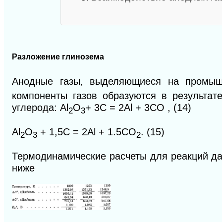
Разложение глинозема
Анодные газы, выделяющиеся на промыш
компоненты газов образуются в результат
углерода:
Al
O
+ 3С = 2Аl + 3СО , (14)
2
3
Аl
O
+ 1,5С = 2Аl + 1.5СO
. (15)
2
3
2
Термодинамические расчеты для реакций д
ниже