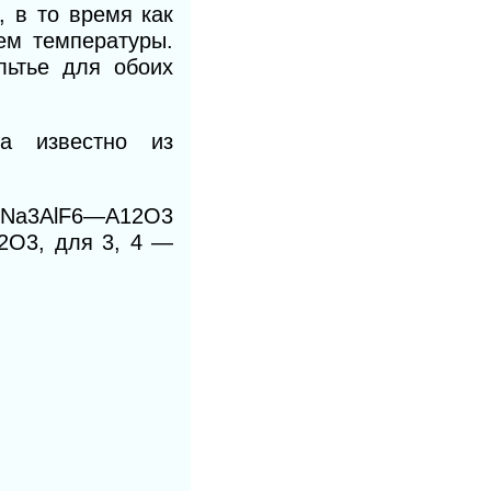
, в то время как
ем температуры.
льтье для обоих
ма известно из
е Na3AlF6—А12O3
l2O3, для 3, 4 —