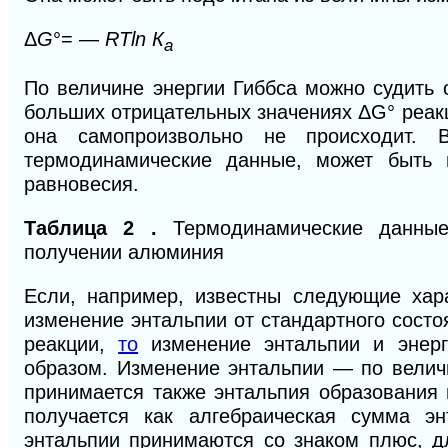
Δ
G
°= —
RTln К
а
По величине энергии Гиббса можно судить 
больших отрица
тельных значениях ΔG° реа
она самопроизвольно не происходит. 
термодинамические данные, может быть
равновесия.
Таблица 2 .
Термодинамические данные
получении алюминия
Если, например, известны следующие хара
изменение энтальпии от стандартного состо
реакции,
то
изменение энтальпии и энерг
образом. Изменение энтальпии — по велич
принимается также энтальпия образования 
получается как алгебраическая сумма э
энтальпии принимаются со знаком плюс, д