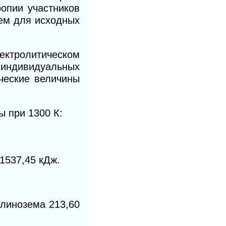
опии участников
чем для исходных
ектролитическом
индивидуальных
ические величины
ы при 1300 К:
1537,45 кДж.
глинозема 213,60