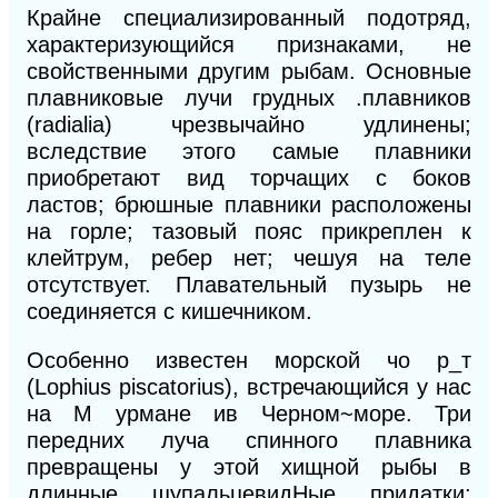
Крайне специализированный подотряд,
характеризующийся признаками, не
свойственными другим рыбам. Основные
плавниковые лучи грудных .плавников
(radialia) чрезвычайно удлинены;
вследствие этого самые плавники
приобретают вид торчащих с боков
ластов; брюшные плавники расположены
на горле; тазовый пояс прикреплен к
клейтрум, ребер нет; чешуя на теле
отсутствует. Плавательный пузырь не
соединяется с кишечником.
Особенно известен морской чо р_т
(Lophius piscatorius), встречающийся у нас
на М урмане ив Черном~море. Три
передних луча спинного плавника
превращены у этой хищной рыбы в
длинные щупальцевидНые придатки;