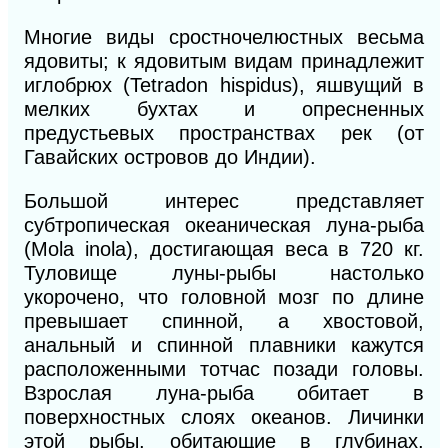
Многие виды сростночелюстных весьма
ядовиты; к ядовитым видам принадлежит
иглобрюх (Tetradon hispidus), яшвущий в
мелких бухтах и опресненных
предустьевых пространствах рек (от
Гавайских островов до Индии).
Большой интерес представляет
субтропическая океаническая луна-рыба
(Mola inola), достигающая веса в 720 кг.
Туловище луны-рыбы настолько
укорочено, что головной мозг по длине
превышает спинной, а хвостовой,
анальный и спинной плавники кажутся
расположенными тотчас позади головы.
Взрослая луна-рыба обитает в
поверхностных слоях океанов. Личинки
этой рыбы, обитающие в глубинах,