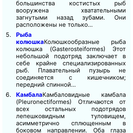
большинства костистых рыб
вооружена хватательными
загнутыми назад зубами. Они
расположены не только…
Рыба
колюшка
Колюшкообразные рыба
колюшка (Gasterosteiformes) Этот
небольшой подотряд заключает в
себе крайне специализированных
рыб. Плавательный пузырь не
соединяется с кишечником;
передний спинной…
Камбала
Камбаловидные камбала
(Pleuronectiformes) Отличаются от
всех остальных подотрядов
лепешковидным туловищем,
асимметрично сплющенным в
боковом направлении. Оба глаза