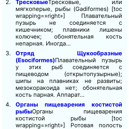
Тресковые
Тресковые, или
мягкоперые, рыбы (Gadiformes) [toc
wrapping=»right»] Плавательный
пузырь не соединяется с
кишечником; плавники лишены
колючек; обонятельная кость
непарная. Иногда…
Отряд Щукообразные
(Esociformes)
Плавательный пузырь
у этих рыб соединяется с
пищеводом (открытопузырные);
шипы на плавниках не развиты;
мезокоракоида нет; обонятельная
кость парная. Аппарат…
Органы пищеварения костистой
рыбы
Органы пищеварения
костистой рыбы [toc
wrapping=»right»] Ротовая полость