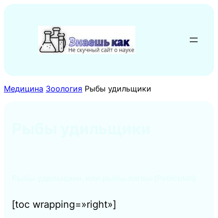
Перейти
к
содержимому
Медицина
Зоология
Рыбы удильщики
Рыбы удильщики
Рыбы удильщики, или рыбы-лягвы (Pediculati)
[toc wrapping=»right»]