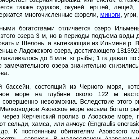
ется также судаков, окуней, ершей, лещей, 
 держатся многочисленные форели,
миноги
, угри
ными богатствами отличается озеро Ильмен
 этого озера 3 м, но в периоды подъема воды д
овать и Шелонь, а вытекающая из Ильменя р. 
еньше Ладожского озера, достигающего 1813920
ылавливалось до 8 млн. кг рыбы; 1 га давал по 
о замечательного озера значительно снизилис
ова.
 бассейн, состоящий из Черного моря, кот
рное море на глубине около 122 м наст
ах совершенно невозможна. Вследствие этого 
х. Мелководное Азовское море весьма богато р
 через Керченский пролив в Азовское море, 
 сельди, хамса, или анчоус (Engraulis encrasic
и др. К постоянным обитателям Азовского м
 осетры, севрюги. В малосоленом Азовском 