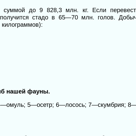
суммой до 9 828,3 млн. кг. Если перевест
получится стадо в 65—70 млн. голов. Добы
х килограммов):
ыб нашей фауны.
 4—омуль;
5—
осетр; 6—лосось; 7—скумбрия; 8—