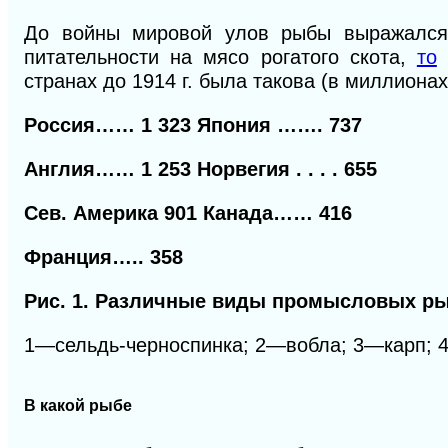
До войны мировой улов рыбы выражался 
питательности на мясо рогатого скота,
то
странах до 1914 г. была такова (в миллиона
Россия…… 1 323
Япония …….
737
Англия…… 1 253 Норвегия . . . .
655
Сев. Америка 901 Канада……
416
Франция…..
358
Рис. 1. Различные виды промысловых р
1—сельдь-черноспинка; 2—вобла;
3—
карп;
В какой рыбе