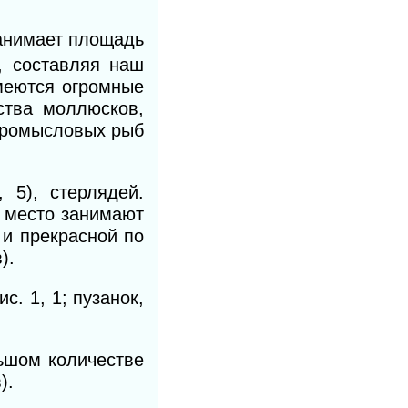
занимает площадь
, составляя наш
имеются огромные
ства моллюсков,
 Промысловых рыб
 5), стерлядей.
е место занимают
й
и
прекрасной по
).
. 1, 1; пузанок,
льшом количестве
).