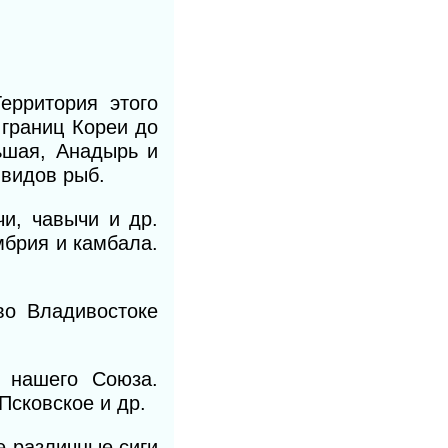
ерритория этого
т границ Кореи
до
ьшая, Анадырь и
 видов рыб.
и, чавычи и др.
умбрия и камбала.
во Владивостоке
 нашего Союза.
Псковское и др.
е различные сиги