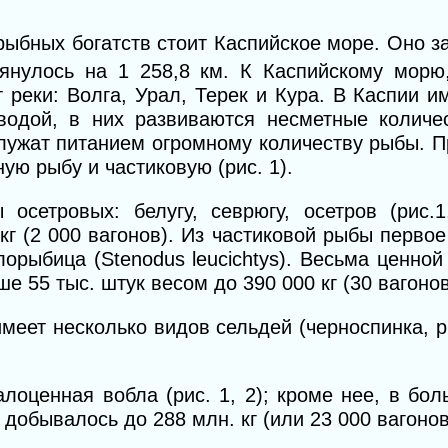
ыбных богатств стоит Каспийское море. Оно 
янулось на 1 258,8 км. К Каспийскому морю
реки: Волга, Урал, Терек и Кура. В Каспии 
одой, в них развиваются несметные количе
 служат питанием огромному количеству рыбы.
ую рыбу и частиковую (рис. 1).
сетровых: белугу, севрюгу, осетров (рис.1,
кг (2 000 вагонов). Из частиковой рыбы перво
лорыбица (Stenodus leucichtys). Весьма ценно
 55 тыс. штук весом до 390 000 кг (30 вагонов
еет несколько видов сельдей (черноспинка, рис
лоценная вобла (рис. 1, 2); кроме нее, в бо
обывалось до 288 млн. кг (или 23 000 вагонов