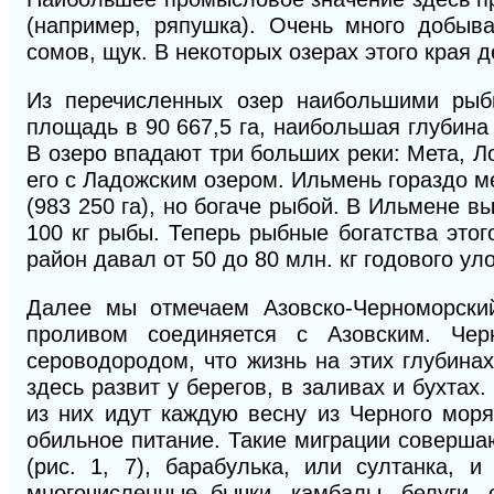
(например, ряпушка). Очень много добыва
сомов, щук. В некоторых озерах этого края
Из перечисленных озер наибольшими рыб
площадь в 90 667,5 га, наибольшая глубина
В озеро впадают три больших реки: Мета, Л
его с Ладожским озером. Ильмень гораздо м
(983 250 га), но богаче рыбой. В Ильмене в
100 кг рыбы. Теперь рыбные богатства этог
район давал от 50 до 80 млн. кг годового ул
Далее мы отмечаем Азовско-Черноморский
проливом соединяется с Азовским. Че
сероводородом, что жизнь на этих глубин
здесь развит у берегов, в заливах и бухта
из них идут каждую весну из Черного моря
обильное питание. Такие миграции совершают
(рис. 1, 7), барабулька, или султанка, 
многочисленные бычки, камбалы, белуги,