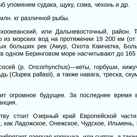
 упомянем судака, щуку, сома, чехонь и др.
 млн. кг различной рыбы.
оокеанский, или Дальневосточный, район. Т
о из морских вод на протяжении 19 200 км (о
ных больших рек (Амур, Охота Камчатка, Бол
: в одном Беринговом море насчитывают до 165
осей (p. Oncorhynchus)—кеты, горбуши, кижуч
 (Clupea pallasii), а также навага, треска, ск
ит огромное будущее. За последнее время 
анция.
ву стоит Озерный край Европейской части
 как Ладожское, Онежское, Чудское, Ильмень, 
бретает озерная корюшка, или снеток, а такж