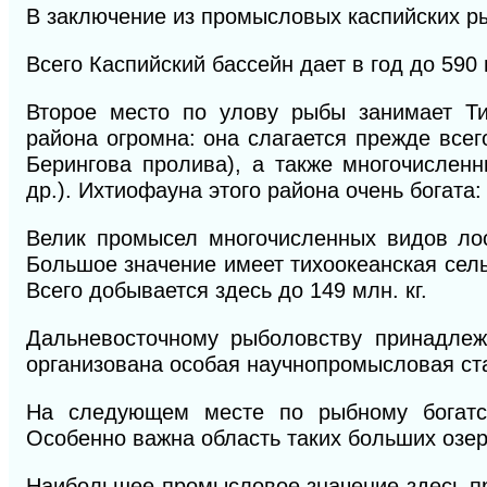
В заключение из промысловых каспийских рыб
Всего Каспийский бассейн дает в год до 590
Второе место по улову рыбы занимает Тих
района огромна: она слагается прежде всег
Берингова пролива), а также многочислен
др.). Ихтиофауна этого района очень богата
Велик промысел многочисленных видов лос
Большое значение имеет тихоокеанская сельдь
Всего добывается здесь до 149 млн. кг.
Дальневосточному рыболовству принадлеж
организована особая научнопромысловая ст
На следующем месте по рыбному богатст
Особенно важна область таких больших озер,
Наибольшее промысловое значение здесь при