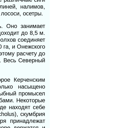
линей, налимов,
, лососи, осетры.
ь. Оно занимает
оходит до 8,5 м.
Волхов соединяет
 га, и Онежского
этому расчету до
ь. Весь Северный
орое Керченским
олько насыщено
рыбный промысел
ыбами. Некоторые
где находят себе
holus), скумбрия
оря принадлежат
море держатся и