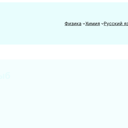
Физика
Химия
Русский я
ыб