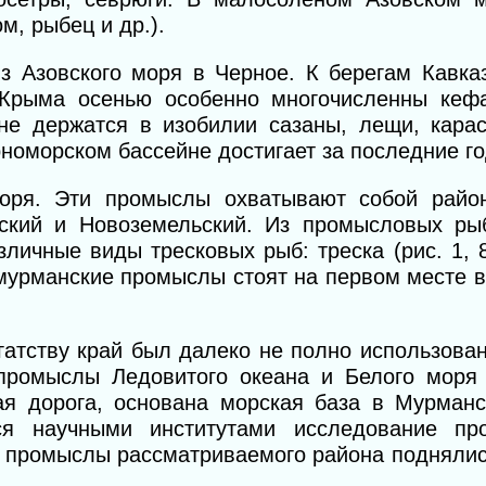
м, рыбец и др.).
з Азовского моря в Черное. К берегам Кавка
в Крыма осенью особенно многочисленны кефа
е держатся в изобилии сазаны, лещи, караси
номорском бассейне достигает за последние год
оря. Эти промыслы охватывают собой район
рский и Новоземельский. Из промысловых ры
ичные виды тресковых рыб: треска (рис. 1, 8
 мурманские промыслы стоят на первом месте 
атству край был далеко не полно использован
 промыслы Ледовитого океана и Белого мор
ая дорога, основана морская база в Мурманс
тся научными институтами исследование пр
ы промыслы рассматриваемого района поднялис