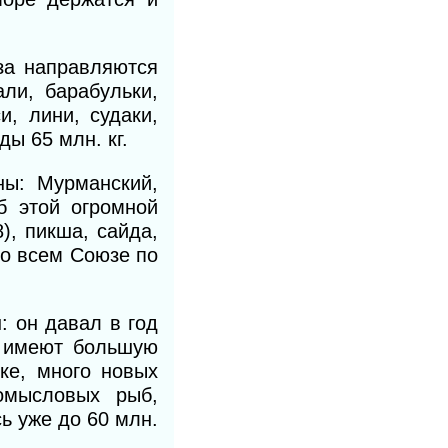
за направляются
ли, барабульки,
, лини, судаки,
ы 65 млн. кг.
ы: Мурманский,
б этой огромной
), пикша, сайда,
во всем Союзе по
: он давал в год
я имеют большую
ке, много новых
омысловых рыб,
ь уже до 60 млн.