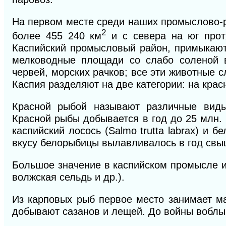
На первом месте среди наших промыслово-р
2
более 455 240 км
и с севера на юг прот
Каспийский промысловый район, примыкают 
мелководные площади со слабо соленой в
червей, морских рачков; все эти животные
Каспия разделяют на две категории: на красн
Красной рыбой называют различные виды о
Красной рыбы добывается в год до 25 млн. 
каспийский лосось (Salmo trutta labrax)
и
бе
вкусу белорыбицы вылавливалось в год свыше
Большое значение в каспийском промысле им
волжская сельдь и др.).
Из карповых рыб первое место занимает ма
добывают сазанов и лещей. До войны воблы д