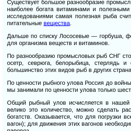
Существует большое разнообразие промысло
наиболее богата витаминами и полезными
исследованиями самая полезная рыба счит
питательные
вещества
.
Дальше по списку Лососевые — горбуша, фо
для организма веществ и витаминов.
По разнообразию промысловых рыб СНГ стои
осетр, севрюга, белорыбица, стерлядь и
большинство этих видов рыб в других страна
По ценности рыбного улова Россия до войны
мы занимали по ценности улова только шесто
Общий рыбный улов исчисляется в нашей с
велико это количество, можно сделать ра
богатств. Оказывается, что для погрузки в
вагон); для движения этих вагонов необходи
паровоз.