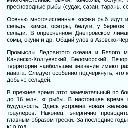
пресноводные рыбы (судак, сазан, тарань, со
Осенью многочисленные косяки рыб идут и
сельдь, хамса, осетры, белуги; у берего
сельди. В опресненном Днепровском лиман
сомы, окуни и др. Общий улов в Азовско-Чер
Промыслы Ледовитого океана и Белого м
Канинско-Колгуевский, Беломорский, Печо
территории наибольшее значение имеют разл
навага. Следует особенно подчеркнуть, что
добыче сельдей.
В прежнее время этот замечательный по бог
до 16 млн. кг рыбы. В настоящее время
будущность. Здесь устроена новая железн
траулеров. Наконец, энергично проводи
главным образом трески. За последние год
кг в год.