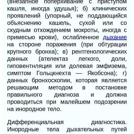
(внезапное поперхивание с приступом
кашля, иногда удушья); б) клинических
проявлений (упорный, не поддающийся
объяснению кашель, сухой или со
скудным отхождением мокроты, иногда с
примесью крови), ослабленное
дыхание
на стороне поражения (при обтурации
крупного бронха); в) рентгенологических
данных (ателектаз легкого, доли,
гиповентнляция или долевая эмфизема,
симптом Гольцкнехта — Якобсона); г)
данных бронхоскопии, которая является
решающим методом в постановке
правильного диагноза и должна
проводиться при малейшем подозрении
на инородное тело.
Дифференциальная диагностика.
Инородные тела дыхательных путей