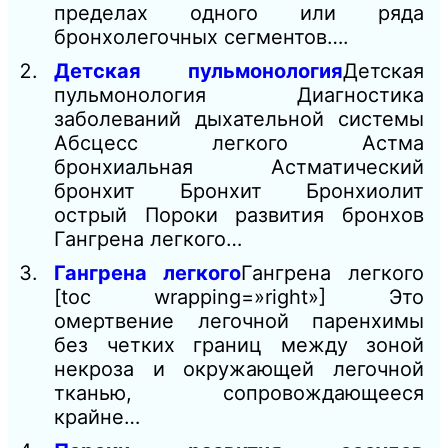
пределах одного или ряда
бронхолегочных сегментов….
Детская пульмонология
Детская
пульмонология Диагностика
заболеваний дыхательной системы
Абсцесс легкого Астма
бронхиальная Астматический
бронхит Бронхит Бронхиолит
острый Пороки развития бронхов
Гангрена легкого…
Гангрена легкого
Гангрена легкого
[toc wrapping=»right»] Это
омертвение легочной паренхимы
без четких границ между зоной
некроза и окружающей легочной
тканью, сопровождающееся
крайне…