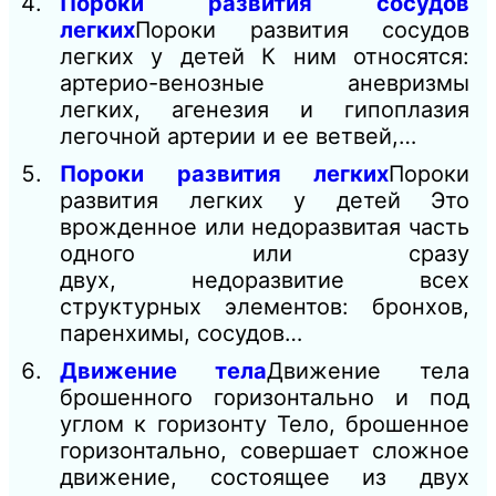
Пороки развития сосудов
легких
Пороки развития сосудов
легких у детей К ним относятся:
артерио-венозные аневризмы
легких, агенезия и гипоплазия
легочной артерии и ее ветвей,…
Пороки развития легких
Пороки
развития легких у детей Это
врожденное или недоразвитая часть
одного или сразу
двух, недоразвитие всех
структурных элементов: бронхов,
паренхимы, сосудов…
Движение тела
Движение тела
брошенного горизонтально и под
углом к горизонту Тело, брошенное
горизонтально, совершает сложное
движение, состоящее из двух