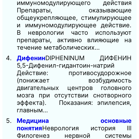
иммуномодулирующего действия
Препараты, оказывающие
общеукрепляющее, стимулирующее
и иммуномодулирующее действие.
В неврологии часто используют
препараты, активно влияющие на
течение метаболических…
Дифенин
DIPHENINUM ДИФЕНИН
5,5-Дифенил-гидантоин-натрий
Действие: противосудорожное
(понижает возбудимость
двигательных центров головного
мозга при отсутствии снотворного
эффекта). Показания: эпилепсия,
главным…
Медицина основные
понятия
Неврология история lll
Филогенез нервной системы