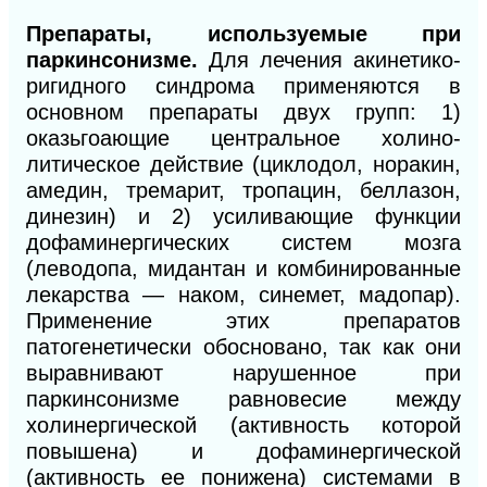
Препараты, используемые при
паркинсонизме.
Для лечения акинетико-
ригидного синдрома применяются в
основном препараты двух групп: 1)
оказьгоающие центральное холино-
литическое действие (циклодол, норакин,
амедин, тремарит, тропацин, беллазон,
динезин) и 2)
усиливающие функции
дофаминергических систем мозга
(леводопа, мидантан и комбинированные
лекарства — наком, синемет, мадопар).
Применение этих препаратов
патогенетически обосновано, так как они
выравнивают нарушенное при
паркинсонизме равновесие между
холинергической (активность которой
повышена) и дофаминергической
(активность ее понижена) системами в