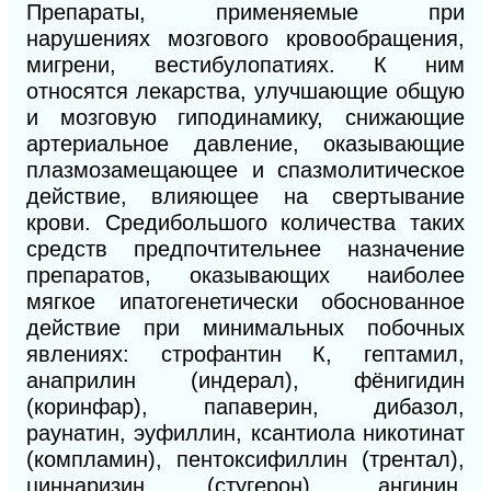
Препараты, применяемые при
нарушениях мозгового кровообращения,
мигрени, вестибулопатиях. К
ним
относятся лекарства, улучшающие общую
и
мозговую гиподинамику, снижающие
артериальное давление, оказывающие
плазмозамещающее и спазмолитическое
действие, влияющее на свертывание
крови. Среди
большого количества таких
средств предпочтительнее назначение
препаратов, оказывающих наиболее
мягкое и
патогенетически обоснованное
действие при минимальных побочных
явлениях: строфантин К,
гептамил,
анаприлин (индерал), фёнигидин
(коринфар), папаверин, дибазол,
раунатин, эуфиллин, ксантиола никотинат
(компламин), пентоксифиллин (трентал),
циннаризин (стугерон), ангинин,