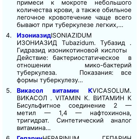
примеси к мокроте небольшого
количества крови, а также обильное
легочное кровотечение чаще всего
бывают при туберкулезе легких,…
Изониазид
ISONIAZIDUM
ИЗОНИАЗИД Tubazidum. Тубазид .
Гидразид изоникотиновой кислоты
Действие: бактериостатическое в
отношении мико-бактерий
туберкулеза. Показания: все
формы туберкулезу…
Викасол витамин К
VICASOLUM.
ВИКАСОЛ . VITAMIN К. ВИТАМИН К
Бисульфитное соединение 2 —
метил — 1,4 — нафтохинона,
тригидрат. Синтетический аналог
витамина…
Гепарин
HEPARINUM ГЕПАРИН