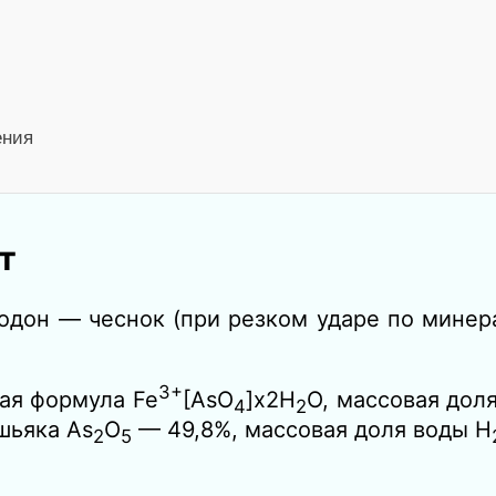
ения
т
родон — чеснок (при резком ударе по минер
3+
ая формула Fe
[AsO
]x2Н
O, массовая дол
4
2
шьяка As
O
— 49,8%, массовая доля воды Н
2
5