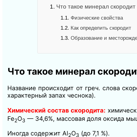
1.
Что такое минерал скородит
1.1.
Физические свойства
1.2.
Как определить скородит
1.3.
Образование и месторожд
Что такое минерал скороди
Название происходит от греч. слова ско
характерный запах чеснока).
Химический состав скородита:
химическ
Fe
O
— 34,6%, массовая доля оксида мы
2
3
Иногда содержит Аl
O
(до 7,1 %).
2
3