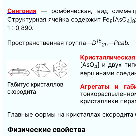
Сингония
— ромбическая, вид симме
Структурная ячейка содержит Fe
[AsO
]
8
4
8
1 : 0,890.
15
Пространственная группа—
D
—
Pcab.
2h
Кристаллическая
[AsO
] и двух ти
4
вершинами соедин
Габитус кристаллов
Агрегаты и габи
скородита
тонкораспыленн
кристаллики пира
Главные формы на кристаллах скородита би
Физические свойства