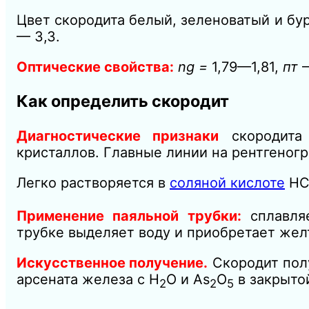
Цвет скородита белый, зеленоватый и бу
— 3,3.
Оптические свойства:
ng =
1,79—1,81,
пт
Как определить скородит
Диагностические признаки
скородита 
кристаллов. Главные линии на рентгенограм
Легко растворяется в
соляной кислоте
НСl
Применение паяльной трубки:
сплавляе
трубке выделяет воду и приобретает жел
Искусственное получение.
Скородит пол
арсената железа с Н
O и As
O
в закрытой
2
2
5