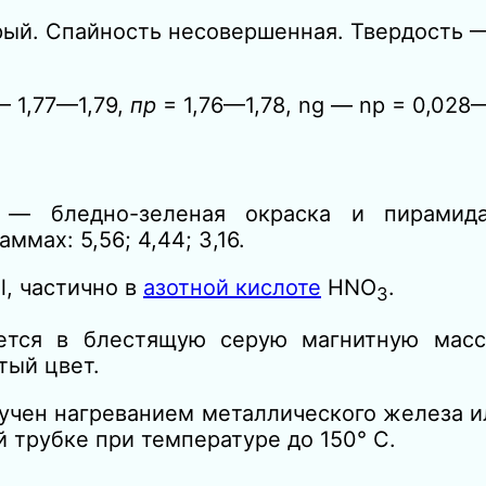
рый. Спайность несовершенная. Твердость —
— 1,77—1,79,
пр
= 1,76—1,78,
ng — nр =
0,028—
— бледно-зеленая окраска и пирамида
мах: 5,56; 4,44; 3,16.
, частично в
азотной кислоте
HNO
.
3
тся в блестящую серую магнитную масс
тый цвет.
учен нагреванием металлического железа и
 трубке при температуре до 150° С.