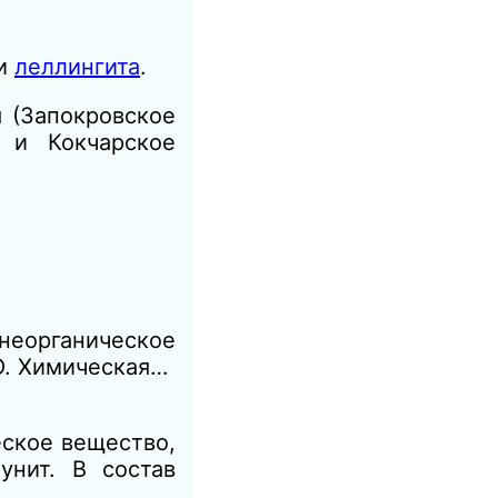
и
леллингита
.
 (Запокровское
 и Кокчарское
еорганическое
 О. Химическая…
еское вещество,
унит. В состав