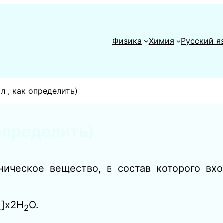
Физика
Химия
Русский я
л , как определить)
определить)
ническое вещество, в состав которого вх
]x2Н
O.
4
2