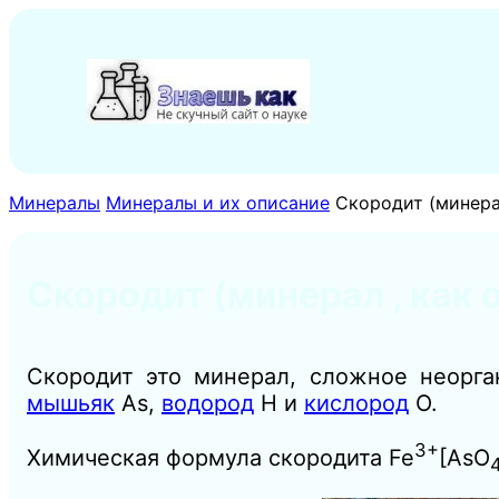
Перейти
к
содержимому
Минералы
Минералы и их описание
Скородит (минера
Скородит (минерал , как 
Скородит это минерал, сложное неорга
мышьяк
As,
водород
Н и
кислород
O.
3+
Химическая формула скородита Fe
[AsO