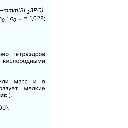
—
mmm(3L
3PC).
2
b
: с
=
= 1,028;
0
0
но тетраэдров
и кислородными
мли масс и в
разует мелкие
рис
.).
00}.