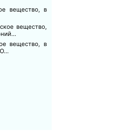
ое вещество, в
ское вещество,
коний…
ое вещество, в
 О…