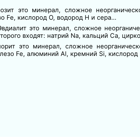
озит это минерал, сложное неорганическ
зо Fe, кислород O, водород H и сера…
Эвдиалит это минерал, сложное неорганиче
которого входят: натрий Na, кальций Ca, цир
лорит это минерал, сложное неорганическ
лезо Fe, алюминий Al, кремний Si, кислород