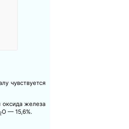
алу чувствуется
я оксида железа
O — 15,6%.
2