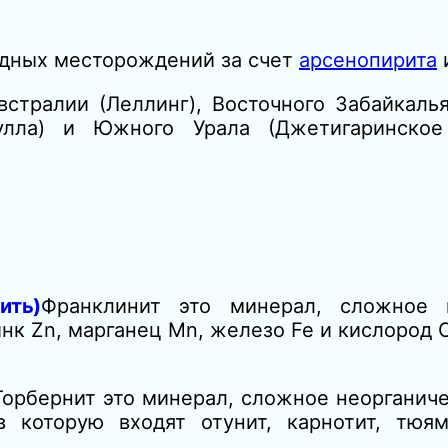
удных месторождений за счет
арсенопирита
стралии (Леллинг), Восточного Забайкалья
Мулла) и Южного Урала (Джетигаринское
ить)
Франклинит это минерал, сложное н
цинк Zn, марганец Mn, железо Fe и кислород
Торбернит это минерал, сложное неорганич
 которую входят отунит, карнотит, тюям