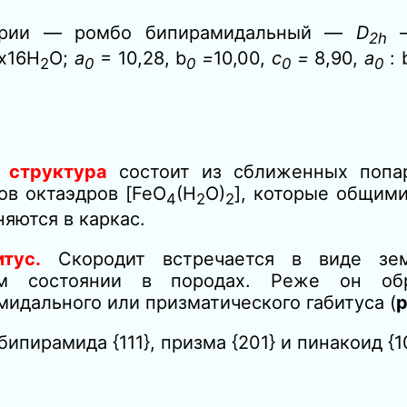
трии — ромбо бипирамидальный —
D
2h
x16H
O;
а
= 10,28, b
=
10,00,
с
=
8,90,
а
: 
2
0
0
0
0
 структура
состоит из сближенных попар
пов октаэдров [FeO
(H
O)
], которые общим
4
2
2
яются в каркас.
тус.
Скородит встречается в виде зе
ом состоянии в породах. Реже он об
мидального или призматического габитуса (
пирамида {111}, призма {201} и пинакоид {1