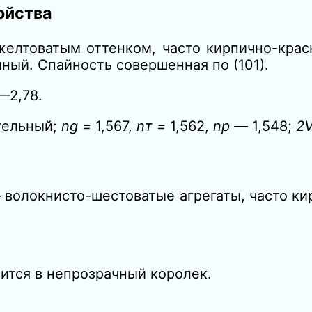
ойства
елтоватым оттенком, часто кирпично-крас
нный. Спайность совершенная по (101).
—2,78.
тельный;
ng =
1,567,
n
т =
1,562,
n
р —
1,548;
2V
 волокнисто-шестоватые агрегаты, часто к
ится в непрозрачный королек.