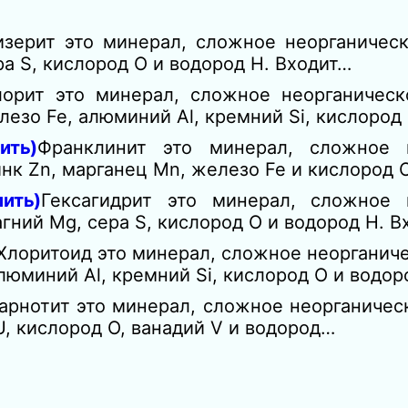
изерит это минерал, сложное неорганическ
ра S, кислород O и водород H. Входит…
лорит это минерал, сложное неорганическ
лезо Fe, алюминий Al, кремний Si, кислород
ить)
Франклинит это минерал, сложное н
цинк Zn, марганец Mn, железо Fe и кислород
ить)
Гексагидрит это минерал, сложное 
агний Mg, сера S, кислород О и водород H. В
Хлоритоид это минерал, сложное неорганич
алюминий Al, кремний Si, кислород О и водо
арнотит это минерал, сложное неорганичес
 U, кислород O, ванадий V и водород…