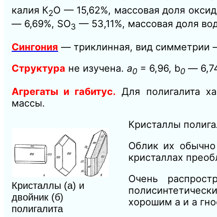
калия К
O — 15,62%, массовая доля окси
2
— 6,69%, SO
— 53,11%, массовая доля во
3
Сингония
— триклинная, вид симметрии —
Структура
не изучена.
а
= 6,96, b
—
6,7
0
0
Агрегаты и габитус.
Для полигалита ха
массы.
Кристаллы полига
Облик их обычно 
кристаллах преобл
Очень распрост
Кристаллы (а) и
полисинтетическ
двойник (б)
хорошим а и а гн
полигалита