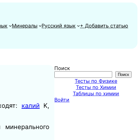
зык
Минералы
Русский язык
+ Добавить статью
Поиск
Поиск
Тесты по Физике
Тесты по Химии
Таблицы по химии
Войти
ходят:
калий
K,
и минерального