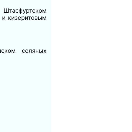
Штасфуртском
 и кизеритовым
шском соляных