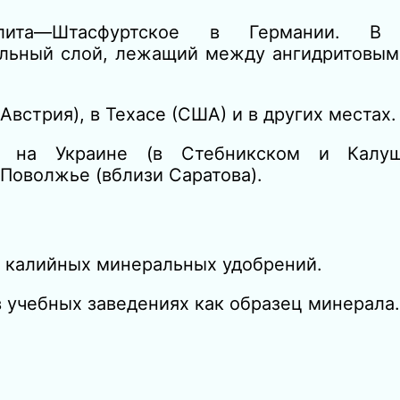
алита—Штасфуртское в Германии. В 
ельный слой, лежащий между ангидритовым
встрия), в Техасе (США) и в других местах.
я на Украине (в Стебникском и Калу
 Поволжье (вблизи Саратова).
я калийных минеральных удобрений.
 учебных заведениях как образец минерала.