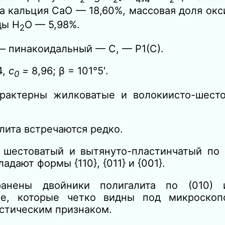
да кальция СаО — 18,60%, массовая доля ок
ды Н
O — 5,98%.
2
 пинакоидальный — С, — Р1(С).
4,
с
=
8,96; β = 101°5′.
0
рактерны жилковатые и волокиисто-шест
лита встречаются редко.
шестоватый и вытянуто-пластинчатый по [
адают формы {110}, {011} и {001}.
ранены двойники полигалита по (010) и
ие, которые четко видны под микроско
остическим признаком.