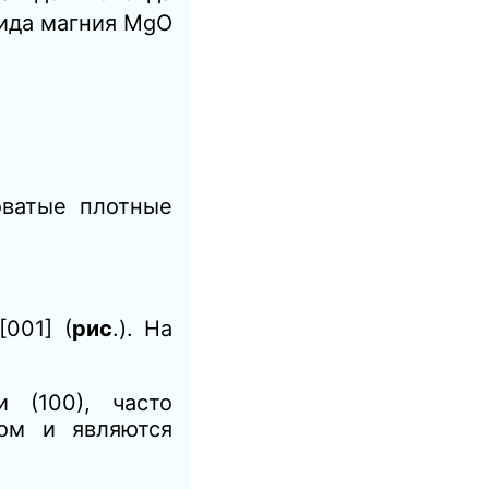
сида магния MgO
оватые плотные
001] (
рис
.). На
 (100), часто
пом и являются