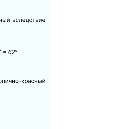
ный вследствие
 = 62
°
ирпично-красный