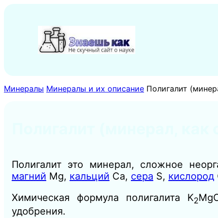
Перейти
к
содержимому
Минералы
Минералы и их описание
Полигалит (минер
Полигалит (минерал, как 
Полигалит это минерал, сложное неорг
магний
Mg,
кальций
Ca,
сера
S,
кислород
Химическая формула полигалита K
Mg
2
удобрения.