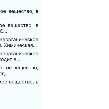
ое вещество, в
ое вещество, в
 О…
еорганическое
 О. Химическая…
неорганическое
ходит в…
еское вещество,
род…
кое вещество, в