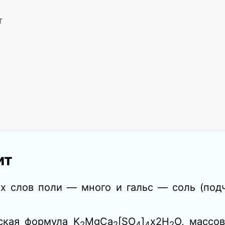
т
ит
их слов поли — много и гальс — соль (под
кая формула K
MgCa
[SO
]
x2H
O, массо
2
2
4
4
2