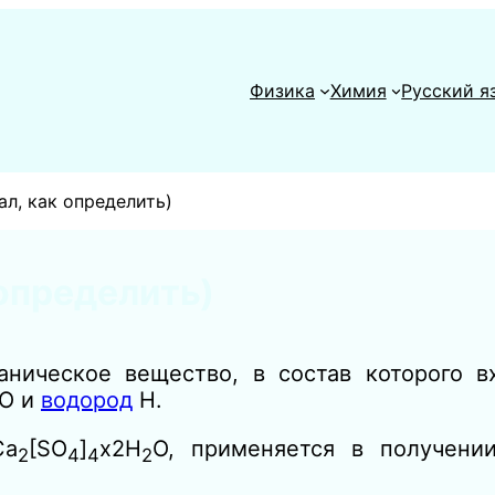
Физика
Химия
Русский я
ал, как определить)
определить)
аническое вещество, в состав которого в
O и
водород
H.
Ca
[SO
]
x2H
O, применяется в получени
2
4
4
2