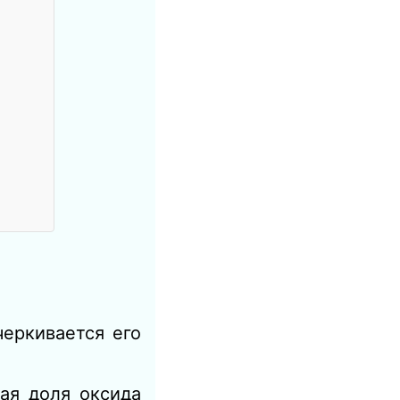
черкивается его
вая доля оксида