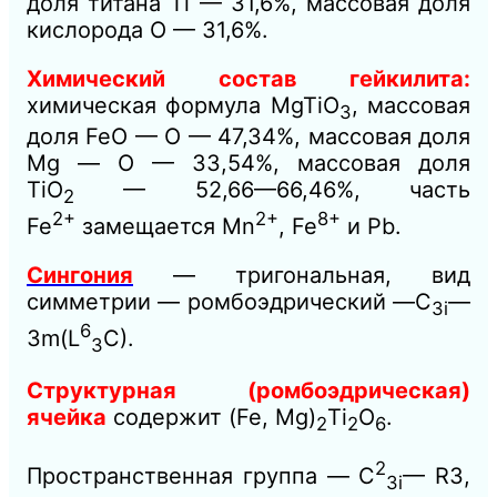
доля титана Ti — 31,6%, массовая доля
кислорода О — 31,6%.
Химический состав гейкилита:
химическая формула MgTiO
, массовая
3
доля FeO — О — 47,34%, массовая доля
Mg — О — 33,54%, массовая доля
ТiO
— 52,66—66,46%, часть
2
2+
2+
8+
Fe
замещается Mn
, Fe
и Рb.
Сингония
— тригональная, вид
симметрии — ромбоэдрический —C
—
3i
6
3m(L
C).
3
Структурная (ромбоэдрическая)
ячейка
содержит
(Fe, Mg)
Ti
O
.
2
2
6
2
Пространственная группа — C
— R3,
3i