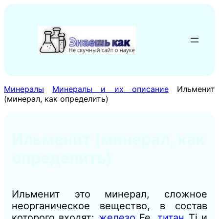
Перейти
к
содержимому
Минералы
Минералы и их описание
Ильменит
(минерал, как определить)
Ильменит (минерал, как
определить)
Ильменит это минерал, сложное
неорганическое вещество, в состав
которого входят:
железо
Fe,
титан
Ti и