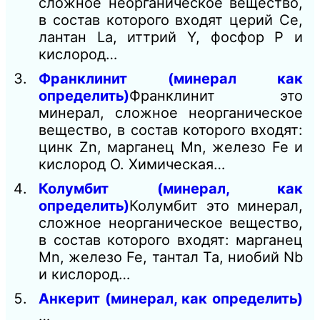
сложное неорганическое вещество,
в состав которого входят церий Се,
лантан La, иттрий Y, фосфор P и
кислород…
Франклинит (минерал как
определить)
Франклинит это
минерал, сложное неорганическое
вещество, в состав которого входят:
цинк Zn, марганец Mn, железо Fe и
кислород О. Химическая…
Колумбит (минерал, как
определить)
Колумбит это минерал,
сложное неорганическое вещество,
в состав которого входят: марганец
Мn, железо Fe, тантал Ta, ниобий Nb
и кислород…
Анкерит (минерал, как определить)
…