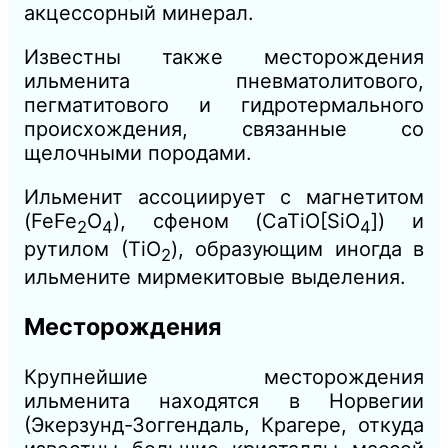
акцессорный минерал.
Известны также месторождения
ильменита пневматолитового,
пегматитового и гидротермального
происхождения, связанные со
щелочными породами.
Ильменит ассоциирует с магнетитом
(FeFe
О
), сфеном (CaTiO[SiО
]) и
2
4
4
рутилом (ТiО
), образующим иногда в
2
ильмените мирмекитовые выделения.
Месторождения
Крупнейшие месторождения
ильменита находятся в Норвегии
(Экерзунд-Зоггендаль, Крагере, откуда