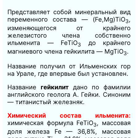
Представляет собой минеральный вид
переменного состава — (Fe,Mg)TiO
,
3
изменяющегося от крайнего
железистого члена собственно
ильменита — FeTiO
до крайнего
3
магниевого члена гейкилита — MgTiO
.
3
Название получил от Ильменских гор
на Урале, где впервые был установлен.
Название
гейкилит
дано по фамилии
английского геолога А. Гейки. Синоним
— титанистый железняк.
Химический состав ильменита:
химическая формула FeTiO
, массовая
3
доля железа Fe — 36,8%, массовая