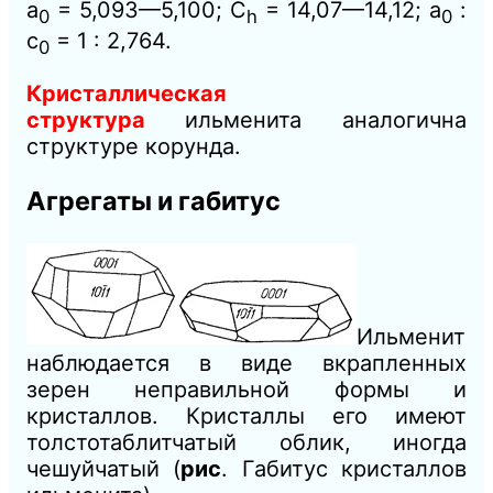
а
= 5,093—5,100; C
= 14,07—14,12; а
:
0
h
0
с
= 1 : 2,764.
0
Кристаллическая
структура
ильменита аналогична
структуре корунда.
Агрегаты и габитус
Ильменит
наблюдается в виде вкрапленных
зерен неправильной формы и
кристаллов. Кристаллы его имеют
толстотаблитчатый облик, иногда
чешуйчатый (
рис
. Габитус кристаллов