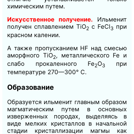
химическим путем.
Искусственное получение.
Ильменит
получен сплавлением ТiО
с FeCl
при
2
3
красном калении.
А также пропусканием HF над смесью
аморфного ТiО
, металлического Fe и
2
слабо прокаленного Fe
О
при
2
3
температуре 270—300° С.
Образование
Образуется ильменит главным образом
магматическим путем в основных
изверженных породах, выделяясь в
виде мелких кристаллов в начальной
стадии кристаллизации магмы как