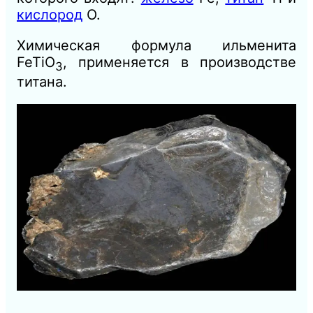
кислород
О.
Химическая формула ильменита
FeTiO
, применяется в производстве
3
титана.