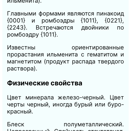
ильменита).
Главными формами являются пинакоид
{0001} и ромбоэдры {1011}, {0221},
{2243}. Встречаются двойники по
ромбоэдру {1011}.
Известны ориентированные
прорастания ильменита с гематитом и
магнетитом (продукт распада твердого
раствора).
Физические свойства
Цвет минерала железо-черный. Цвет
черты черный, иногда бурый или буро-
красный.
Блеск полуметаллический.