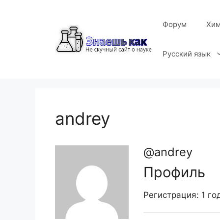
Перейти
к
Форум
Хим
содержимому
Русский язык
andrey
@andrey
Профиль
Регистрация: 1 го