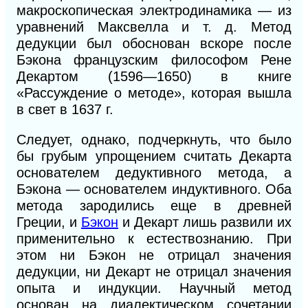
макроскопическая электродинамика — из
уравнений Максвелла и т. д. Метод
дедукции был обоснован вскоре после
Бэкона французским философом Рене
Декартом (1596—1650) в книге
«Рассуждение о методе», которая вышла
в свет в 1637 г.
Следует, однако, подчеркнуть, что было
бы грубым упрощением считать Декарта
основателем дедуктивного метода, а
Бэкона — основателем индуктивного. Оба
метода зародились еще в древней
Греции, и
Бэкон
и Декарт лишь развили их
применительно к естествознанию. При
этом ни Бэкон не отрицал значения
дедукции, ни Декарт не отрицал значения
опыта и индукции. Научный метод
основан на диалектическом сочетании