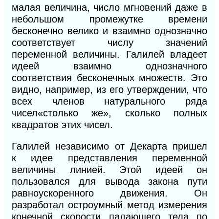
малая величина, число мгновений даже в
небольшом промежутке времени
бесконечно велико
и
взаимно однозначно
соответствует числу значений
переменной
ве
личины. Галилей владеет
идеей взаимно однозначного
соответствия бесконечных множеств. Это
видно, например, из его утверждении, что
всех членов натурального
ряда
чисел«столько же», сколько полных
квадратов этих чисел.
Галилей независимо от Декарта пришел
к
идее
представления переменной
величины линией. Этой идеей он
пользовался для вывода закона пути
равноускоренного движения. Он
разработал остроумный метод измерения
конечной скорости падающего тела по