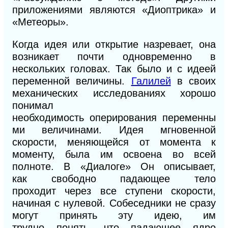
приложениями являются «Диоптрика» и
«Метеоры».
Когда идея или открытие назревает, она
возникает почти одновременно в
нескольких головах. Так было и с идеей
переменной величины.
Галилей
в своих
механических исследованиях хорошо
понимал
необходи
мость
оперирования
переменны
ми величинами. Идея мгновенной
скорости,
меняющейся
от момента к
моменту,
была
им освоена во всей
полноте.
В
«Диалоге» Он
описывает,
как
свободно
падающее
тело
проходит
через
все ступени скорости,
начиная с нулевой. Собе
седники
не сразу
могут принять эту идею, им
трудно
понять,
что падающее ядро