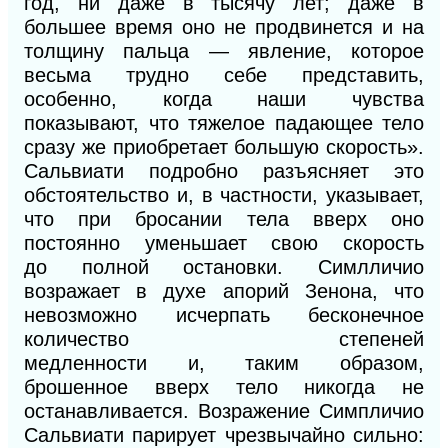
год,
ни
даже в тысячу лет; даже в
большее время оно не продвинется и на
толщину пальца
— яв
ление,
которое
весьма трудно себе представить,
особенно, когда наши чувства
показывают, что тяжелое падающее тело
сразу же приобретает большую скорость».
Сальвиати подробно разъясняет это
обстоятельство
и,
в частности, указывает,
что при бросании тела вверх оно
постоянно уменьшает свою скорость
до
полной
остановки. Симлличио
возражает в духе апорий Зенона, что
невозможно исчерпать бесконечное
количество степеней
медленности
и,
таким образом,
брошенное вверх тело никогда не
останавливается. Возражение Симпличио
Сальвиати парирует чрезвычайно сильно: