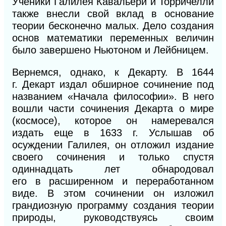
Ученики Галилея Кавальери
и
Торричелли
также внесли свой вклад в основание
теории бесконечно малых. Дело создания
основ математики переменных величин
было завершено Ньютоном и Лейбницем.
Вернемся, однако, к
Декарту.
В 1644
г.
Де
карт издал обширное
сочинение под
названи
ем «Начала философии». В
него
вошли части
сочинения
Декарта о мире
(космосе), которое он намеревался
издать
еще в 1633
г. Услышав об
осуждении Галилея, он отложил издание
своего сочинения и только спустя
одиннадцать лет обнародовал
его
в
расширенном и переработанном
виде.
В
этом сочинении он изложил
грандиозную программу создания теории
природы, руководствуясь своим