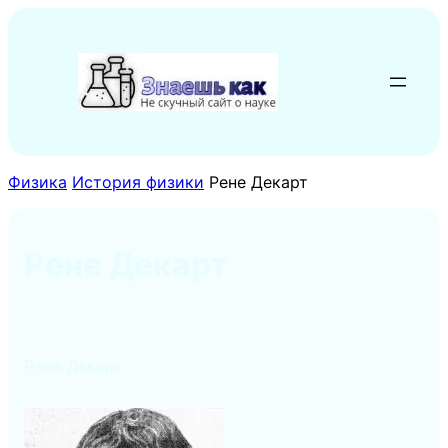
Перейти
к
содержимому
Физика
История физики
Рене Декарт
Рене Декарт
Рене Декарт