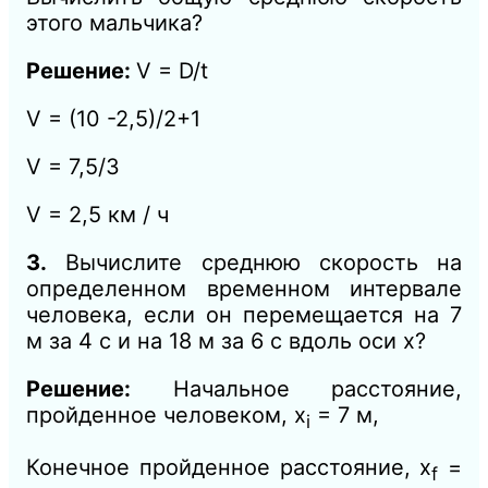
этого мальчика?
Решение:
V = D/t
V = (10 -2,5)/2+1
V = 7,5/3
V = 2,5 км / ч
3.
Вычислите среднюю скорость на
определенном временном интервале
человека, если он перемещается на 7
м за 4 с и на 18 м за 6 с вдоль оси х?
Решение:
Начальное расстояние,
пройденное человеком, x
= 7 м,
i
Конечное пройденное расстояние, x
=
f