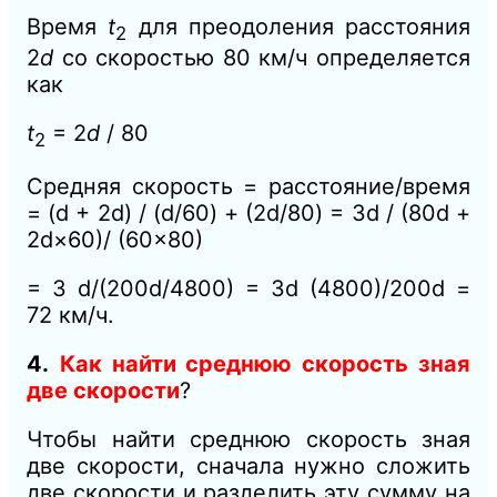
Время
t
для преодоления расстояния
2
2
d
со скоростью 80 км/ч определяется
как
t
= 2
d
/ 80
2
Средняя скорость = расстояние/время
= (d + 2d) / (d/60) + (2d/80) = 3d / (80d +
2d×60)/ (60×80)
= 3 d/(200d/4800) = 3d (4800)/200d =
72 км/ч.
4.
Как найти среднюю скорость зная
две скорости
?
Чтобы найти среднюю скорость зная
две скорости, сначала нужно сложить
две скорости и разделить эту сумму на