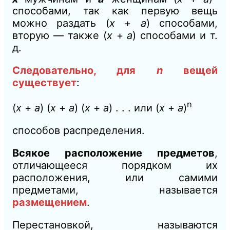
способами, так как первую вещь
можно
раздать (
x
+
a
) способами,
вторую — также (
х
+
а
) способами и т.
д.
Следовательно, для
n
вещей
существует
:
n
(
х
+
a
) (
х
+
a
) (
х
+
a
) . . . или (
х
+
a
)
способов распределения.
Всякое расположение
предметов
,
отличающееся порядком их
расположения, или самими
предметами, называется
размещением
.
Перестановкой
,
называются