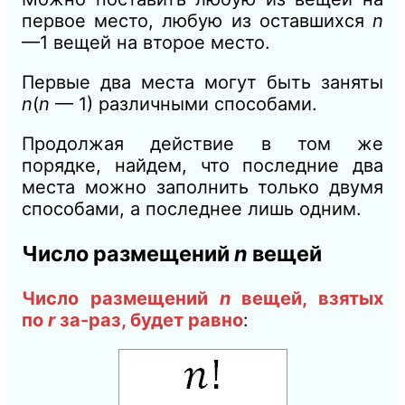
первое место, любую из оставшихся
n
—
1 вещей на второе место.
Первые два места могут быть заняты
n
(
n
—
1) различными способами.
Продолжая действие в том же
порядке, найдем, что последние два
места можно заполнить только двумя
способами, а последнее лишь одним.
Число размещений
n
вещей
Число размещений
n
вещей, взятых
по
r
за-раз, будет равно
: