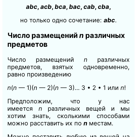
abc
,
acb
,
bca
,
bac
,
cab
,
cba
,
нo только одно сочетание:
abc
.
Число размещений
n
различных
предметов
Число размещений
n
различных
предметов, взятых одновременно,
равно произведению
n
(
n
—
1)(
n
—
2)(
n
—
3)… 3 • 2 • 1 или
n
!
Предположим, что у нас
имеется
n
различных вещей и мы
хотим знать, сколькими способами
можно расставить их по
n
местам.
Можно поставить любую из вещей на