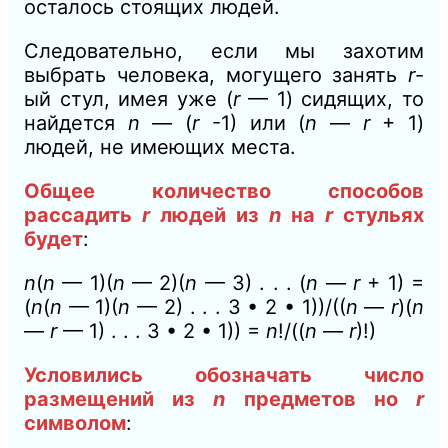
осталось стоящих людей.
Следовательно, если мы захотим
выбрать человека, могущего занять
r
-
ый стул, имея уже (
r
—
1) сидящих, то
найдется
n
— (
r
-1) или (
n
—
r
+ 1)
людей, не имеющих места.
Общее количество способов
рассадить
r
людей из
n
на
r
стульях
будет
:
n
(
n
— 1)(
n
— 2)(
n
— 3) . . . (
n
—
r
+ 1) =
(
n
(
n
— 1)(
n
— 2) . . . 3 • 2 • 1))/((
n
—
r
)(
n
—
r
— 1) . . . 3 • 2 • 1)) =
n
!/((
n
—
r
)!)
Условились обозначать число
размещений из
n
предметов но
r
символом
: