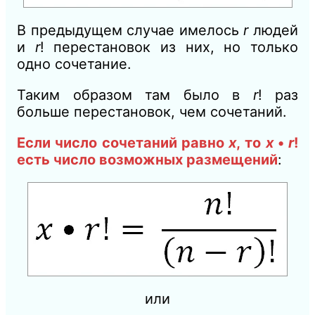
В предыдущем случае имелось
r
людей
и
r
! перестановок из них, но только
одно сочетание.
Таким образом там было в
r
! раз
больше перестановок, чем сочетаний.
Если число сочетаний равно
х
,
то
х
•
r
!
есть число возможных размещений
:
или