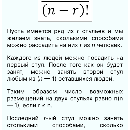
Пусть имеется ряд из
r
стульев и мы
желаем знать, сколькими способами
можно рассадить на них
r
из
n
человек.
Каждого из людей можно посадить на
первый стул. После того как он будет
занят, можно занять второй стул
любым из (
n
— 1) оставшихся людей.
Таким образом число возможных
размещений на двух стульях равно
n
(
n
—
1), если
r
≤ n
.
Последний
r
-ый стул можно занять
столькими способами, сколько