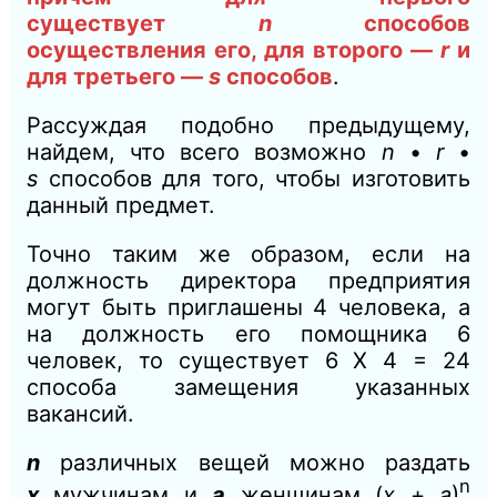
существует
n
способов
осуществления его, для второго —
r
и
для третьего —
s
способов
.
Рассуждая подобно предыдущему,
найдем, что всего возможно
n
•
r
•
s
способов для того, чтобы изготовить
данный предмет.
Точно таким же образом, если на
должность директора предприятия
могут быть приглашены 4 человека, а
на должность его помощника 6
человек, то существует 6 X 4 = 24
способа замещения указанных
вакансий.
n
различных вещей можно раздать
n
х
мужчинам и
а
женщинам (
x
+
a
)