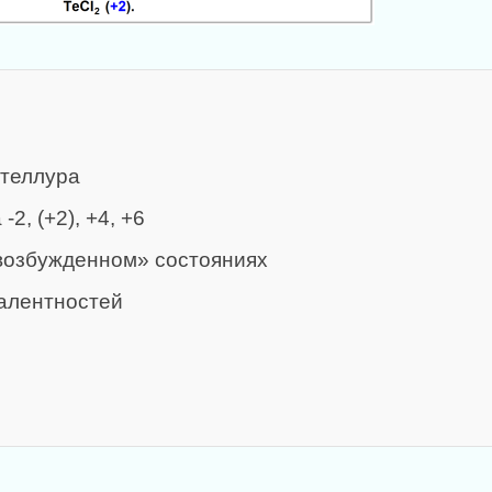
 теллура
2, (+2), +4, +6
возбужденном» состояниях
алентностей