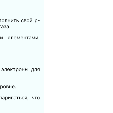
полнить свой p-
аза.
и элементами,
 электроны для
уровне.
ариваться, что