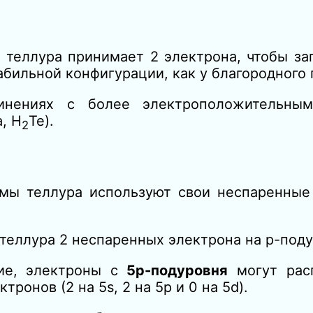
м теллура принимает 2 электрона, чтобы за
абильной конфигурации, как у благородного г
инениях с более электроположительным
, H
Te).
2
омы теллура используют свои неспаренные
 теллура 2 неспаренных электрона на p-под
ие, электроны с
5p-подуровня
могут расп
ронов (2 на 5s, 2 на 5p и 0 на 5d).