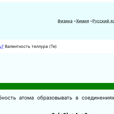
Физика
Химия
Русский я
ь?
Валентность теллура (Te)
бность атома образовывать в соединения