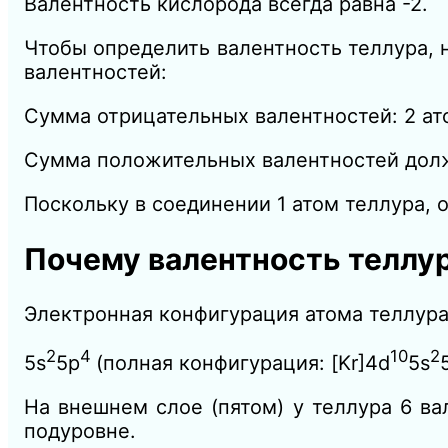
Валентность кислорода всегда равна -2.
Чтобы определить валентность теллура,
валентностей:
Сумма отрицательных валентностей: 2 ато
Сумма положительных валентностей долж
Поскольку в соединении 1 атом теллура, 
Почему валентность теллура 
Электронная конфигурация атома теллура
2
4
10
2
5s
5p
(полная конфигурация: [Kr]4d
5s
На внешнем слое (пятом) у теллура 6 ва
подуровне.