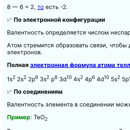
8 — 6 = 2,
то
есть -2.
✅
По электронной конфигурации
Валентность определяется числом неспа
Атом стремится образовать связи, чтобы
электронов.
Полная
электронная формула атома тел
2
2
6
2
6
10
2
6
10
2
1s
2s
2p
3s
p
3d
4s
4p
4d
5s
5p
✅
По соединениям
Валентность элемента в соединении можн
Пример
: TeO
2