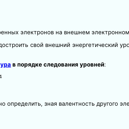
ренных электронов на внешнем электронном
 достроить свой внешний энергетический ур
лура
в порядке следования уровней
:
4
о определить, зная валентность другого эл