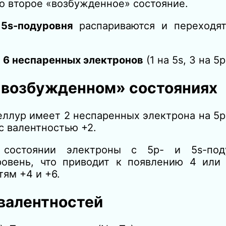
во второе «возбужденное» состояние.
о
5s-подуровня
распариваются и переходя
я
6 неспаренных электронов
(1 на 5s, 3 на 5p
 «возбужденном» состояниях
теллур имеет 2 неспаренных электрона на 5p
с валентностью +2.
состоянии электроны с 5p- и 5s-под
ровень, что приводит к появлению 4 или
тям +4 и +6.
валентностей