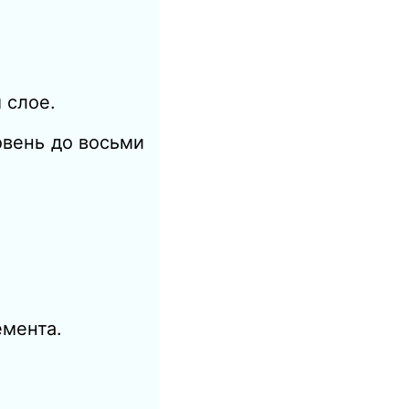
 слое.
овень до восьми
емента.