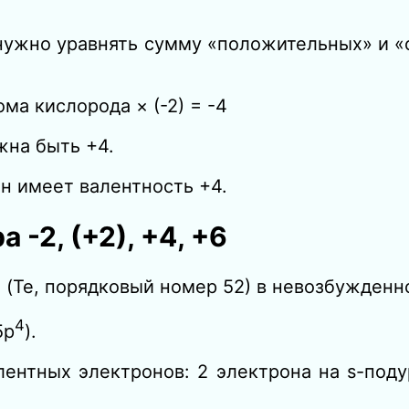
 нужно уравнять сумму «положительных» и 
ма кислорода × (-2) = -4
на быть +4.
он имеет валентность +4.
-2, (+2), +4, +6
 (Te, порядковый номер 52) в невозбужденн
4
5p
).
лентных электронов: 2 электрона на s-поду