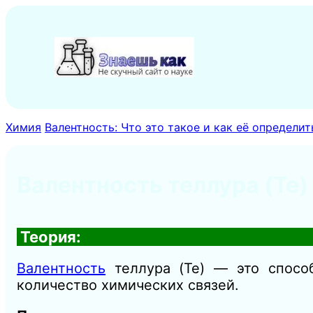
Перейти
к
содержимому
Химия
Валентность: Что это такое и как её определит
Валентность теллура (Te)
Теория:
Валентность
теллура (Te) — это спосо
количество химических связей.